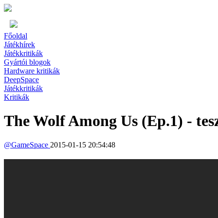
Főoldal
Játékhírek
Játékkritikák
Gyártói blogok
Hardware kritikák
DeepSpace
Játékkritikák
Kritikák
The Wolf Among Us (Ep.1) - tes
@
GameSpace
2015-01-15 20:54:48