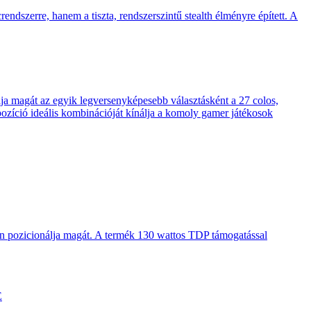
endszerre, hanem a tiszta, rendszerszintű stealth élményre épített. A
 magát az egyik legversenyképesebb választásként a 27 colos,
pozíció ideális kombinációját kínálja a komoly gamer játékosok
en pozicionálja magát. A termék 130 wattos TDP támogatással
E