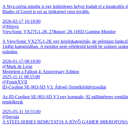
A Styx-széria mindig is egy különleges helyet foglalt el a lopakodós j
Blades of Greed is ezt az örökséget viszi tovább.
2026-02-17 16:18:00
@Hénya
ViewSonic VX27G1-2K 27&quot; 2K QHD Gaming Monitor
A ViewSonic VX27G1-2K egy középkategóriás, de prémium funkciókkal
1440p kategóriában. A monitor nem véletlenül került be számos szakmai
számára.
2026-01-15 08:18:00
@Mark de Leon
Megjelent a Fallout 4: Anniversary Edition
2025-11-11 08:55:00
@FenrirXVII
ID-Cooling SE-903-SD V3: Átfogó Termékfelülvizsgálat
Az ID-Cooling SE-903-SD V3 egy kompakt, 92 milliméteres ventilátor
rendelkezik
2025-05-31 10:55:00
@bgyula
A STEELSERIES BEMUTATJA A JÖVŐ GAMER MIKROFONJ