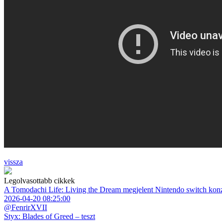
vissza
Legolvasottabb cikkek
A Tomodachi Life: Living the Dream megjelent Nintendo switch kon
2026-04-20 08:25:00
@FenrirXVII
Styx: Blades of Greed – teszt