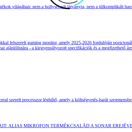
átékok világában: nem a hollywoodi látványra, nem a túlkomplikált harcr
 felszerelt gaming monitor, amely 2025-2026 fordulóján pozicionálja
 ajánlólistára - a kiegyensúlyozott specifikációk és a megfizethető ár
ral szerelt processzor léghűtő, amely a költségvetés-barát szegmensb
AIT: ALIAS MIKROFON TERMÉKCSALÁD A SONAR EREJÉV