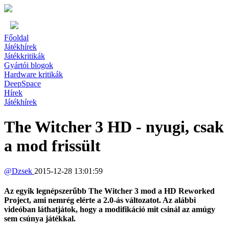
Főoldal
Játékhírek
Játékkritikák
Gyártói blogok
Hardware kritikák
DeepSpace
Hírek
Játékhírek
The Witcher 3 HD - nyugi, csak
a mod frissült
@
Dzsek
2015-12-28 13:01:59
Az egyik legnépszerűbb The Witcher 3 mod a HD Reworked
Project, ami nemrég elérte a 2.0-ás változatot. Az alábbi
videóban láthatjátok, hogy a modifikáció mit csinál az amúgy
sem csúnya játékkal.