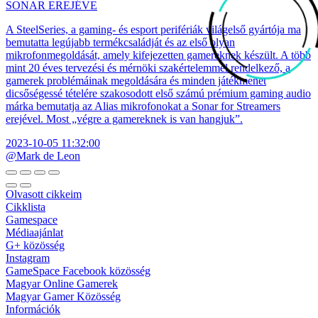
SONAR EREJÉVE
A SteelSeries, a gaming- és esport perifériák világelső gyártója ma
bemutatta legújabb termékcsaládját és az első olyan
mikrofonmegoldását, amely kifejezetten gamereknek készült. A több
mint 20 éves tervezési és mérnöki szakértelemmel rendelkező, a
gamerek problémáinak megoldására és minden játékmenet
dicsőségessé tételére szakosodott első számú prémium gaming audio
márka bemutatja az Alias mikrofonokat a Sonar for Streamers
erejével. Most „végre a gamereknek is van hangjuk”.
2023-10-05 11:32:00
@Mark de Leon
Olvasott cikkeim
Cikklista
Gamespace
Médiaajánlat
G+ közösség
Instagram
GameSpace Facebook közösség
Magyar Online Gamerek
Magyar Gamer Közösség
Információk