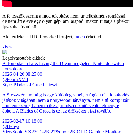
A fejlesztők szerint a mod telepítése nem jár teljesítményromlással,
de nem árt eleve egy olyan gép, ami alapból maxon futtatja a játékot,
fps-zuhanás nélkül.
Akit érdekel a HD Reworked Project,
innen
érheti el.
vissza
Legolvasottabb cikkek
A Tomodachi Life: Living the Dream megjelent Nintendo switch
konzolokra
2026-04-20 08:25:00
@FenrirXVII
Styx: Blades of Greed – teszt
A Styx-széria mindig is egy különleges helyet foglalt el a lopakodós
játékok világában: nem a hollywoodi látványra, nem a túlkomplikált
harcrendszerre, hanem a tiszta, rendszerszintű stealth élményre
épített. A Blades of Greed is ezt az örökséget viszi tovább.
2026-02-17 16:18:00
@Hénya
ViewSonic VX27G1-2K 27&quot; 2K QHD Gaming Monitor