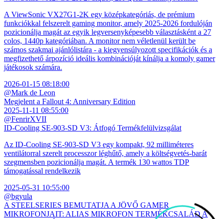
A ViewSonic VX27G1-2K egy középkategóriás, de prémium
funkciókkal felszerelt gaming monitor, amely 2025-2026 fordulóján
pozicionálja magát az egyik legversenyképesebb választásként a 27
colos, 1440p kategóriában. A monitor nem véletlenül került be
számos szakmai ajánlólistára - a kiegyensúlyozott specifikációk és a
megfizethető árpozíció ideális kombinációját kínálja a komoly gamer
játékosok számára.
2026-01-15 08:18:00
@Mark de Leon
Megjelent a Fallout 4: Anniversary Edition
2025-11-11 08:55:00
@FenrirXVII
ID-Cooling SE-903-SD V3: Átfogó Termékfelülvizsgálat
Az ID-Cooling SE-903-SD V3 egy kompakt, 92 milliméteres
ventilátorral szerelt processzor léghűtő, amely a költségvetés-barát
szegmensben pozicionálja magát. A termék 130 wattos TDP
támogatással rendelkezik
2025-05-31 10:55:00
@bgyula
A STEELSERIES BEMUTATJA A JÖVŐ GAMER
MIKROFONJAIT: ALIAS MIKROFON TERMÉKCSALÁD A