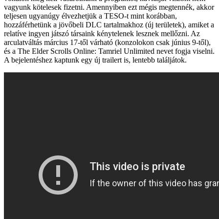
vagyunk kötelesek fizetni. Amennyiben ezt mégis megtennék, akkor
teljesen ugyanúgy élvezhetjük a TESO-t mint korábban,
hozzáférhetünk a jövőbeli DLC tartalmakhoz (új területek), amiket a
relatíve ingyen játszó társaink kénytelenek lesznek mellőzni. Az
arculatváltás március 17-től várható (konzolokon csak június 9-től),
és a The Elder Scrolls Online: Tamriel Unlimited nevet fogja viselni.
A bejelentéshez kaptunk egy új trailert is, lentebb találjátok.