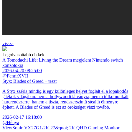
vissza
Legolvasottabb cikkek
A Tomodachi Life: Living the Dream megjelent Nintendo switch
konzolokra
2026-04-20 08:25:00
@FenrirXVII
Styx: Blades of Greed – teszt
A Styx-széria mindig is egy különleges helyet foglalt el a lopakodós
játékok világában: nem a hollywoodi látványra, nem a túlkomplikált
harcrendszerre, hanem a tiszta, rendszerszintű stealth élményre
épített. A Blades of Greed is ezt az örökséget viszi tovább.
2026-02-17 16:18:00
@Hénya
ViewSonic VX27G1-2K 27&quot; 2K QHD Gaming Monitor