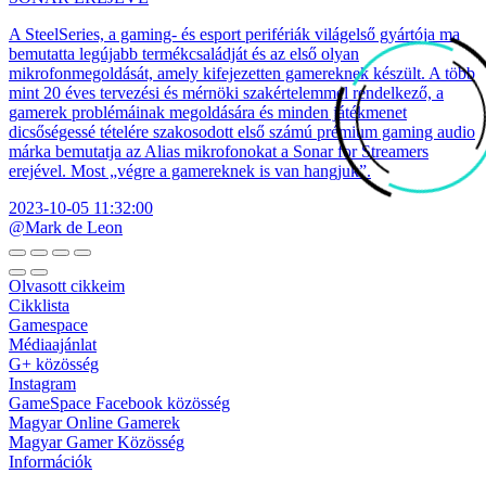
A SteelSeries, a gaming- és esport perifériák világelső gyártója ma
bemutatta legújabb termékcsaládját és az első olyan
mikrofonmegoldását, amely kifejezetten gamereknek készült. A több
mint 20 éves tervezési és mérnöki szakértelemmel rendelkező, a
gamerek problémáinak megoldására és minden játékmenet
dicsőségessé tételére szakosodott első számú prémium gaming audio
márka bemutatja az Alias mikrofonokat a Sonar for Streamers
erejével. Most „végre a gamereknek is van hangjuk”.
2023-10-05 11:32:00
@Mark de Leon
Olvasott cikkeim
Cikklista
Gamespace
Médiaajánlat
G+ közösség
Instagram
GameSpace Facebook közösség
Magyar Online Gamerek
Magyar Gamer Közösség
Információk