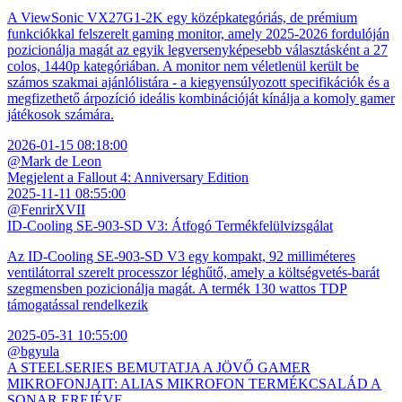
A ViewSonic VX27G1-2K egy középkategóriás, de prémium
funkciókkal felszerelt gaming monitor, amely 2025-2026 fordulóján
pozicionálja magát az egyik legversenyképesebb választásként a 27
colos, 1440p kategóriában. A monitor nem véletlenül került be
számos szakmai ajánlólistára - a kiegyensúlyozott specifikációk és a
megfizethető árpozíció ideális kombinációját kínálja a komoly gamer
játékosok számára.
2026-01-15 08:18:00
@Mark de Leon
Megjelent a Fallout 4: Anniversary Edition
2025-11-11 08:55:00
@FenrirXVII
ID-Cooling SE-903-SD V3: Átfogó Termékfelülvizsgálat
Az ID-Cooling SE-903-SD V3 egy kompakt, 92 milliméteres
ventilátorral szerelt processzor léghűtő, amely a költségvetés-barát
szegmensben pozicionálja magát. A termék 130 wattos TDP
támogatással rendelkezik
2025-05-31 10:55:00
@bgyula
A STEELSERIES BEMUTATJA A JÖVŐ GAMER
MIKROFONJAIT: ALIAS MIKROFON TERMÉKCSALÁD A
SONAR EREJÉVE