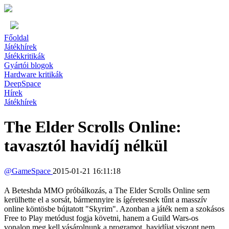
Főoldal
Játékhírek
Játékkritikák
Gyártói blogok
Hardware kritikák
DeepSpace
Hírek
Játékhírek
The Elder Scrolls Online:
tavasztól havidíj nélkül
@
GameSpace
2015-01-21 16:11:18
A Beteshda MMO próbálkozás, a The Elder Scrolls Online sem
kerülhette el a sorsát, bármennyire is ígéretesnek tűnt a masszív
online köntösbe bújtatott "Skyrim". Azonban a játék nem a szokásos
Free to Play metódust fogja követni, hanem a Guild Wars-os
vonalon meg kell vásárolnunk a programot, havidíjat viszont nem