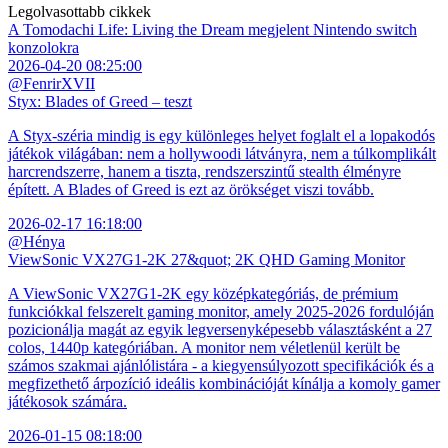
Legolvasottabb cikkek
A Tomodachi Life: Living the Dream megjelent Nintendo switch
konzolokra
2026-04-20 08:25:00
@FenrirXVII
Styx: Blades of Greed – teszt
A Styx-széria mindig is egy különleges helyet foglalt el a lopakodós
játékok világában: nem a hollywoodi látványra, nem a túlkomplikált
harcrendszerre, hanem a tiszta, rendszerszintű stealth élményre
épített. A Blades of Greed is ezt az örökséget viszi tovább.
2026-02-17 16:18:00
@Hénya
ViewSonic VX27G1-2K 27&quot; 2K QHD Gaming Monitor
A ViewSonic VX27G1-2K egy középkategóriás, de prémium
funkciókkal felszerelt gaming monitor, amely 2025-2026 fordulóján
pozicionálja magát az egyik legversenyképesebb választásként a 27
colos, 1440p kategóriában. A monitor nem véletlenül került be
számos szakmai ajánlólistára - a kiegyensúlyozott specifikációk és a
megfizethető árpozíció ideális kombinációját kínálja a komoly gamer
játékosok számára.
2026-01-15 08:18:00