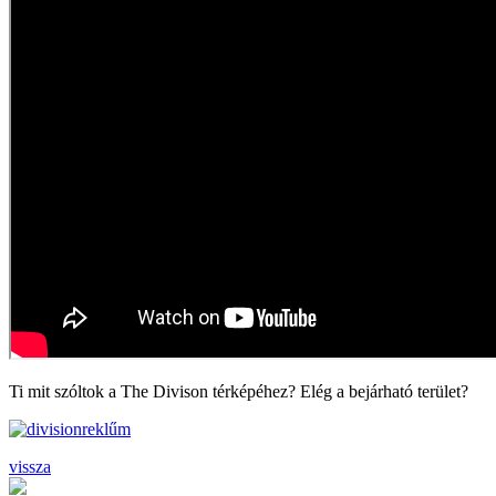
Ti mit szóltok a The Divison térképéhez? Elég a bejárható terület?
vissza