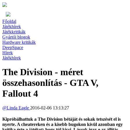
Főoldal
Játékhírek
Játékkritikák
Gyártói blogok
Hardware kritikák
DeepSpace
Hírek
Játékhírek
The Division - méret
összehasonlítás - GTA V,
Fallout 4
@
Linda Eagle
2016-02-06 13:13:27
Kipróbálhattuk a The Division bétáját és sokak tetszését el is
nyerte. A cheatereken és a kisebb bugokon kívül azonban egy
kritika érte a játékot: hogy túl kicsi. Lássuk igaz-e az állítás,