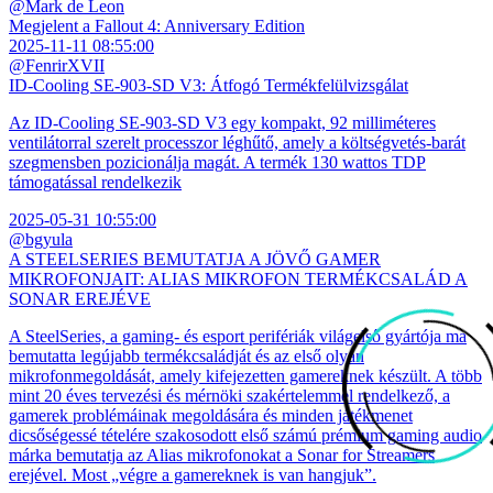
@Mark de Leon
Megjelent a Fallout 4: Anniversary Edition
2025-11-11 08:55:00
@FenrirXVII
ID-Cooling SE-903-SD V3: Átfogó Termékfelülvizsgálat
Az ID-Cooling SE-903-SD V3 egy kompakt, 92 milliméteres
ventilátorral szerelt processzor léghűtő, amely a költségvetés-barát
szegmensben pozicionálja magát. A termék 130 wattos TDP
támogatással rendelkezik
2025-05-31 10:55:00
@bgyula
A STEELSERIES BEMUTATJA A JÖVŐ GAMER
MIKROFONJAIT: ALIAS MIKROFON TERMÉKCSALÁD A
SONAR EREJÉVE
A SteelSeries, a gaming- és esport perifériák világelső gyártója ma
bemutatta legújabb termékcsaládját és az első olyan
mikrofonmegoldását, amely kifejezetten gamereknek készült. A több
mint 20 éves tervezési és mérnöki szakértelemmel rendelkező, a
gamerek problémáinak megoldására és minden játékmenet
dicsőségessé tételére szakosodott első számú prémium gaming audio
márka bemutatja az Alias mikrofonokat a Sonar for Streamers
erejével. Most „végre a gamereknek is van hangjuk”.