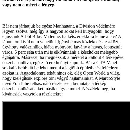
vagy nem a méret a lényeg.
Bár nem járhatjuk be egész Manhattant, a Division védelmére
legyen szólva, még így is nagyon sokat kell kutyagolni, hogy
eljussunk A-ból B-be. Mi lenne, ha kétszer ekkora lenne a táv? A
lábunkon kívül nem vehetünk igénybe más közlekedési eszközt,
úgyhogy valószínűleg hiába gyönyörű látvány a havas, lepusztult
város, 5 perc séta után mi is elkívánnánk a készítőket melegebb
égtájakra. Másrészt, ha megnézzük a méretét a Fallout 4 térképével
összehasonlítva, egész jó eredményt kapunk. Bár a GTA V-nél
sokkal kisebb, itt be lehet menni a legtöbb épületbe és felfedezni
azokat is. Aggodalomra tehát nincs ok, elég Open World a világ,
hogy kielégítsük explore-olni vágyó hajlamainkat. A MarcoStyle
nevű YouTube felhasználó részletesen bemutatja a térkép
összehasonlítását a két másik nagy címmel. Nézzétek meg, ha
kíváncsiak vagytok a részletekre: