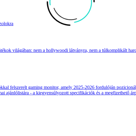
zolokra
átékok világában: nem a hollywoodi látványra, nem a túlkomplikált harcr
 felszerelt gaming monitor, amely 2025-2026 fordulóján pozicionálja
 ajánlólistára - a kiegyensúlyozott specifikációk és a megfizethető ár