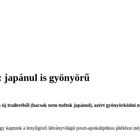
 japánul is gyönyörű
új traileréből (hacsak nem tudtok japánul), azért gyönyörködni mé
kaptunk a lenyűgöző látványvilágú poszt-apokaliptikus játékhoz még e