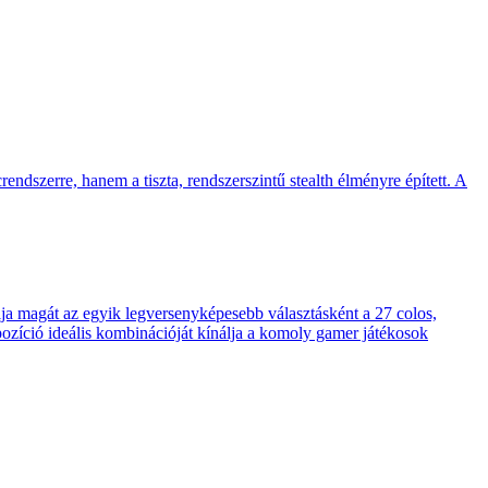
endszerre, hanem a tiszta, rendszerszintű stealth élményre épített. A
 magát az egyik legversenyképesebb választásként a 27 colos,
pozíció ideális kombinációját kínálja a komoly gamer játékosok