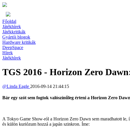
Főoldal
Játékhírek
Játékkritikák
Gyártói blogok
Hardware kritikák
DeepSpace
Hírek
Játékhírek
TGS 2016 - Horizon Zero Dawn:
@
Linda Eagle
2016-09-14 21:44:15
Bár egy szót sem fogtok valószínűleg érteni a Horizon Zero Dawn 
A Tokyo Game Show-ról a Horizon Zero Dawn sem maradhatott le, így 
és külön kuriózum hozzá a japán szinkron. Íme: