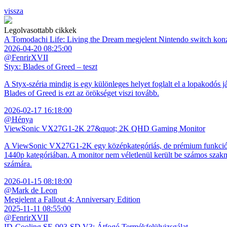
vissza
Legolvasottabb cikkek
A Tomodachi Life: Living the Dream megjelent Nintendo switch kon
2026-04-20 08:25:00
@FenrirXVII
Styx: Blades of Greed – teszt
A Styx-széria mindig is egy különleges helyet foglalt el a lopakodós j
Blades of Greed is ezt az örökséget viszi tovább.
2026-02-17 16:18:00
@Hénya
ViewSonic VX27G1-2K 27&quot; 2K QHD Gaming Monitor
A ViewSonic VX27G1-2K egy középkategóriás, de prémium funkciókkal
1440p kategóriában. A monitor nem véletlenül került be számos szakmai
számára.
2026-01-15 08:18:00
@Mark de Leon
Megjelent a Fallout 4: Anniversary Edition
2025-11-11 08:55:00
@FenrirXVII
ID-Cooling SE-903-SD V3: Átfogó Termékfelülvizsgálat