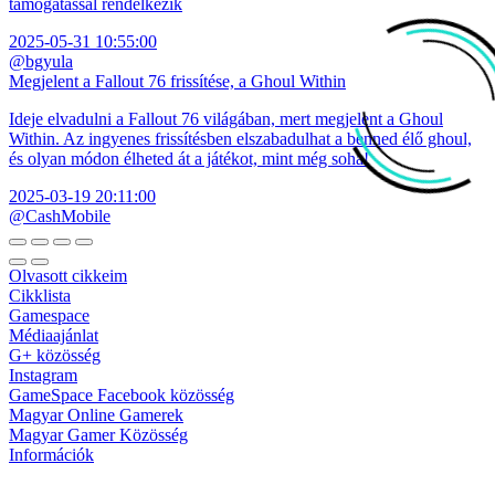
támogatással rendelkezik
2025-05-31 10:55:00
@bgyula
Megjelent a Fallout 76 frissítése, a Ghoul Within
Ideje elvadulni a Fallout 76 világában, mert megjelent a Ghoul
Within. Az ingyenes frissítésben elszabadulhat a benned élő ghoul,
és olyan módon élheted át a játékot, mint még soha!
2025-03-19 20:11:00
@CashMobile
Olvasott cikkeim
Cikklista
Gamespace
Médiaajánlat
G+ közösség
Instagram
GameSpace Facebook közösség
Magyar Online Gamerek
Magyar Gamer Közösség
Információk