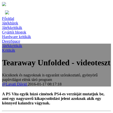
Főoldal
Játékhírek
Játékkritikák
Gyártói blogok
Hardware kritikák
DeepSpace
Játékkritikák
Kritikák
Tearaway Unfolded - videoteszt
Kicsiknek és nagyoknak is egyaránt szórakoztató, gyönyörű
papírvilágot elénk táró program
@Lavati Dávid
2016-01-17 08:17:18
A PS Vita egyik húzó címének PS4-es verzióját mutatjuk be,
ami egy nagyszerű kikapcsolódást jelent azoknak akik egy
könnyed kalandra vágynak.