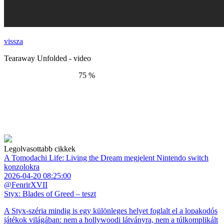
vissza
Tearaway Unfolded - video
75 %
Legolvasottabb cikkek
A Tomodachi Life: Living the Dream megjelent Nintendo switch
konzolokra
2026-04-20 08:25:00
@FenrirXVII
Styx: Blades of Greed – teszt
A Styx-széria mindig is egy különleges helyet foglalt el a lopakodós
játékok világában: nem a hollywoodi látványra, nem a túlkomplikált