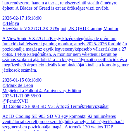
harcrendszerre, hanem a tiszta, rendszerszintű stealth élményre
épített. A Blades of Greed is ezt az örökséget viszi tovább.
2026-02-17 16:18:00
@Hénya
ViewSonic VX27G1-2K 27&quot; 2K QHD Gaming Monitor
A ViewSonic VX27G1-2K egy középkategóriás, de prémium
funkciókkal felszerelt gaming monitor, amely 2025-2026 fordulóján
pozicionálja magát az egyik legversenyképesebb választásként a 27
colos, 1440p kategóriában. A monitor nem véletlenül került be
számos szakmai ajánlólistára - a kiegyensúlyozott specifikációk és a
megfizethető árpozíció ideális kombinációját kínálja a komoly gamer
játékosok számára.
2026-01-15 08:18:00
@Mark de Leon
Megjelent a Fallout 4: Anniversary Edition
2025-11-11 08:55:00
@FenrirXVII
ID-Cooling SE-903-SD V3: Átfogó Termékfelülvizsgálat
Az ID-Cooling SE-903-SD V3 egy kompakt, 92 milliméteres
ventilátorral szerelt processzor léghűtő, amely a költségvetés-barát
szegmensben pozicionálja magát. A termék 130 wattos TDP