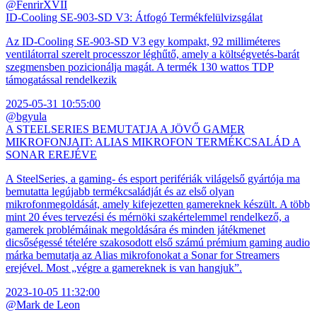
@FenrirXVII
ID-Cooling SE-903-SD V3: Átfogó Termékfelülvizsgálat
Az ID-Cooling SE-903-SD V3 egy kompakt, 92 milliméteres
ventilátorral szerelt processzor léghűtő, amely a költségvetés-barát
szegmensben pozicionálja magát. A termék 130 wattos TDP
támogatással rendelkezik
2025-05-31 10:55:00
@bgyula
A STEELSERIES BEMUTATJA A JÖVŐ GAMER
MIKROFONJAIT: ALIAS MIKROFON TERMÉKCSALÁD A
SONAR EREJÉVE
A SteelSeries, a gaming- és esport perifériák világelső gyártója ma
bemutatta legújabb termékcsaládját és az első olyan
mikrofonmegoldását, amely kifejezetten gamereknek készült. A több
mint 20 éves tervezési és mérnöki szakértelemmel rendelkező, a
gamerek problémáinak megoldására és minden játékmenet
dicsőségessé tételére szakosodott első számú prémium gaming audio
márka bemutatja az Alias mikrofonokat a Sonar for Streamers
erejével. Most „végre a gamereknek is van hangjuk”.
2023-10-05 11:32:00
@Mark de Leon