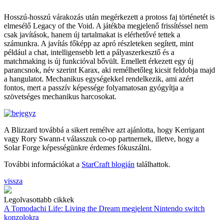
Hosszú-hosszú várakozás után megérkezett a protoss faj történetét is
elmesélő Legacy of the Void. A játékba megjelenő frissítéssel nem
csak javítások, hanem új tartalmakat is elérhetővé tettek a
számunkra. A javítás főképp az apró részleteken segített, mint
például a chat, intelligensebb lett a pályaszerkesztő és a
matchmaking is új funkcióval bővült. Emellett érkezett egy új
parancsnok, név szerint Karax, aki remélhetőleg kicsit feldobja majd
a hangulatot. Mechanikus egységekkel rendelkezik, ami azért
fontos, mert a passzív képessége folyamatosan gyógyítja a
szövetséges mechanikus harcosokat.
A Blizzard továbbá a sikert remélve azt ajánlotta, hogy Kerrigant
vagy Rory Swann-t válasszuk co-op partnernek, illetve, hogy a
Solar Forge képességünkre érdemes fókuszálni.
További információkat a
StarCraft blogján
találhattok.
vissza
Legolvasottabb cikkek
A Tomodachi Life: Living the Dream megjelent Nintendo switch
konzolokra