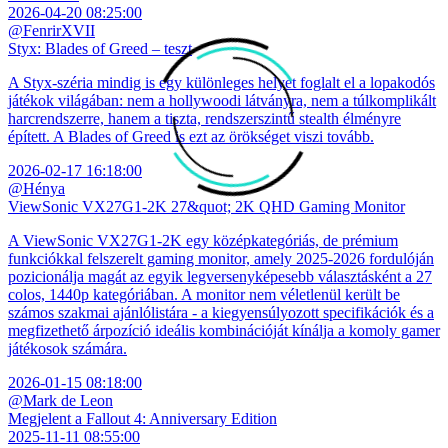
2026-04-20 08:25:00
@FenrirXVII
Styx: Blades of Greed – teszt
A Styx-széria mindig is egy különleges helyet foglalt el a lopakodós
játékok világában: nem a hollywoodi látványra, nem a túlkomplikált
harcrendszerre, hanem a tiszta, rendszerszintű stealth élményre
épített. A Blades of Greed is ezt az örökséget viszi tovább.
2026-02-17 16:18:00
@Hénya
ViewSonic VX27G1-2K 27&quot; 2K QHD Gaming Monitor
A ViewSonic VX27G1-2K egy középkategóriás, de prémium
funkciókkal felszerelt gaming monitor, amely 2025-2026 fordulóján
pozicionálja magát az egyik legversenyképesebb választásként a 27
colos, 1440p kategóriában. A monitor nem véletlenül került be
számos szakmai ajánlólistára - a kiegyensúlyozott specifikációk és a
megfizethető árpozíció ideális kombinációját kínálja a komoly gamer
játékosok számára.
2026-01-15 08:18:00
@Mark de Leon
Megjelent a Fallout 4: Anniversary Edition
2025-11-11 08:55:00