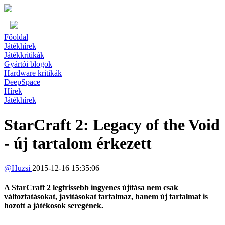
Főoldal
Játékhírek
Játékkritikák
Gyártói blogok
Hardware kritikák
DeepSpace
Hírek
Játékhírek
StarCraft 2: Legacy of the Void
- új tartalom érkezett
@
Huzsi
2015-12-16 15:35:06
A StarCraft 2 legfrissebb ingyenes újítása nem csak
változtatásokat, javításokat tartalmaz, hanem új tartalmat is
hozott a játékosok seregének.