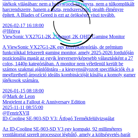
játékok világában: nem a hollywoodi látványra, nem a túlkomplikált
harcrendszerre, hanem a tiszta, rendszerszintű stealth élményre
épített. A Blades of Greed is ezt az örökséget viszi tovább.
2026-02-17 16:18:00
@Hénya
ViewSonic VX27G1-2K 27&quot; 2K QHD Gaming Monitor
A ViewSonic VX27G1-2K egy középkategóriás, de prémium
funkciókkal felszerelt gaming monitor, amely 2025-2026 fordulóján
pozicionálja magát az egyik legversenyképesebb választásként a 27
colos, 1440p kategóriában. A monitor nem véletlenül került be
számos szakmai ajánlólistára - a kiegyensúlyozott specifikációk és a
megfizethető árpozíció ideális kombinációját kínálja a komoly gamer
játékosok számára.
2026-01-15 08:18:00
@Mark de Leon
Megjelent a Fallout 4: Anniversary Edition
2025-11-11 08:55:00
@FenrirXVII
ID-Cooling SE-903-SD V3: Átfogó Termékfelülvizsgálat
Az ID-Cooling SE-903-SD V3 egy kompakt, 92 milliméteres
ventilátorral szerelt processzor léghűtő, amely a költségvetés-barát