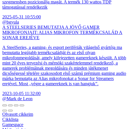
szegmensben pozicionálja magát. A termék 130 wattos TDP
támogatással rendelkezik
2025-05-31 10:55:00
@bgyula
A STEELSERIES BEMUTATJA A JÖVŐ GAMER
MIKROFONJAIT: ALIAS MIKROFON TERMÉKCSALÁD A
SONAR EREJÉVE
A SteelSeries, a gaming- és esport perifériák világelső gyártója ma
bemutatta legújabb termékcsaládját és az első olyan
mikrofonmegoldását, amely kifejezetten gamereknek készült. A több
mint 20 éves tervezési és mérnöki szakértelemmel rendelkező, a
gamerek problémáinak megoldására és minden játékmenet
dicsőségessé tételére szakosodott első számú prémium gaming audio
márka bemutatja az Alias mikrofonokat a Sonar for Streamers
erejével. Most „végre a gamereknek is van hangjuk”.
2023-10-05 11:32:00
@Mark de Leon
Olvasott cikkeim
Cikklista
Gamespace