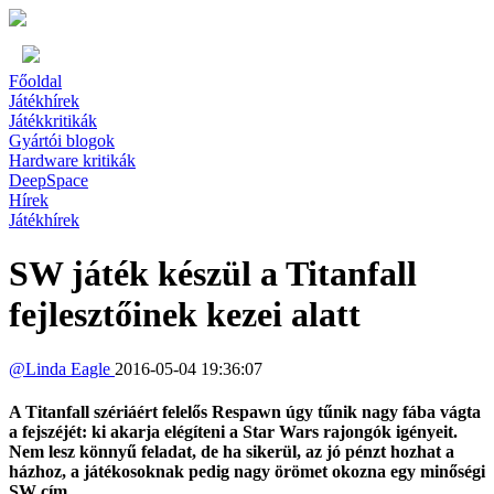
Főoldal
Játékhírek
Játékkritikák
Gyártói blogok
Hardware kritikák
DeepSpace
Hírek
Játékhírek
SW játék készül a Titanfall
fejlesztőinek kezei alatt
@
Linda Eagle
2016-05-04 19:36:07
A Titanfall szériáért felelős Respawn úgy tűnik nagy fába vágta
a fejszéjét: ki akarja elégíteni a Star Wars rajongók igényeit.
Nem lesz könnyű feladat, de ha sikerül, az jó pénzt hozhat a
házhoz, a játékosoknak pedig nagy örömet okozna egy minőségi
SW cím.