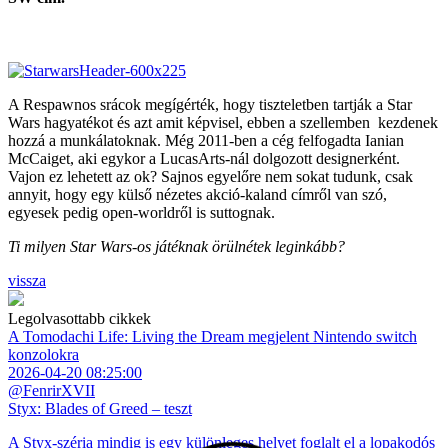
A Respawnos srácok megígérték, hogy tiszteletben tartják a Star
Wars hagyatékot és azt amit képvisel, ebben a szellemben kezdenek
hozzá a munkálatoknak. Még 2011-ben a cég felfogadta Ianian
McCaiget, aki egykor a LucasArts-nál dolgozott designerként.
Vajon ez lehetett az ok? Sajnos egyelőre nem sokat tudunk, csak
annyit, hogy egy külső nézetes akció-kaland címről van szó,
egyesek pedig open-worldről is suttognak.
Ti milyen Star Wars-os játéknak örülnétek leginkább?
vissza
Legolvasottabb cikkek
A Tomodachi Life: Living the Dream megjelent Nintendo switch
konzolokra
2026-04-20 08:25:00
@FenrirXVII
Styx: Blades of Greed – teszt
A Styx-széria mindig is egy különleges helyet foglalt el a lopakodós