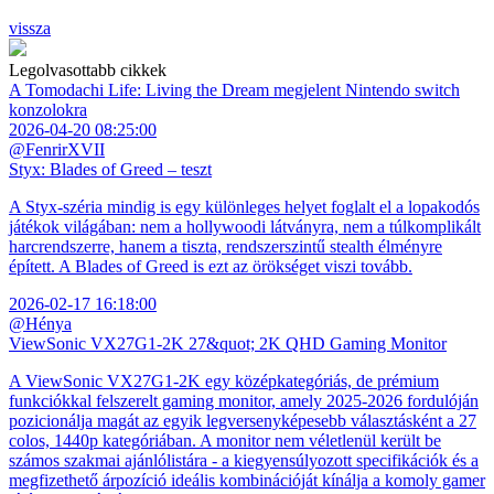
vissza
Legolvasottabb cikkek
A Tomodachi Life: Living the Dream megjelent Nintendo switch
konzolokra
2026-04-20 08:25:00
@FenrirXVII
Styx: Blades of Greed – teszt
A Styx-széria mindig is egy különleges helyet foglalt el a lopakodós
játékok világában: nem a hollywoodi látványra, nem a túlkomplikált
harcrendszerre, hanem a tiszta, rendszerszintű stealth élményre
épített. A Blades of Greed is ezt az örökséget viszi tovább.
2026-02-17 16:18:00
@Hénya
ViewSonic VX27G1-2K 27&quot; 2K QHD Gaming Monitor
A ViewSonic VX27G1-2K egy középkategóriás, de prémium
funkciókkal felszerelt gaming monitor, amely 2025-2026 fordulóján
pozicionálja magát az egyik legversenyképesebb választásként a 27
colos, 1440p kategóriában. A monitor nem véletlenül került be
számos szakmai ajánlólistára - a kiegyensúlyozott specifikációk és a
megfizethető árpozíció ideális kombinációját kínálja a komoly gamer