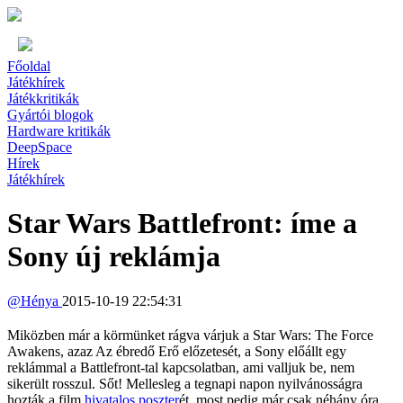
Főoldal
Játékhírek
Játékkritikák
Gyártói blogok
Hardware kritikák
DeepSpace
Hírek
Játékhírek
Star Wars Battlefront: íme a
Sony új reklámja
@
Hénya
2015-10-19 22:54:31
Miközben már a körmünket rágva várjuk a Star Wars: The Force
Awakens, azaz Az ébredő Erő előzetesét, a Sony előállt egy
reklámmal a Battlefront-tal kapcsolatban, ami valljuk be, nem
sikerült rosszul. Sőt! Mellesleg a tegnapi napon nyilvánosságra
hozták a film
hivatalos poszter
ét, most pedig már csak néhány óra