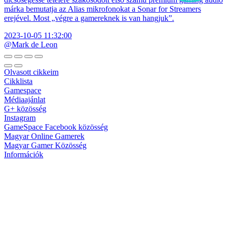
márka bemutatja az Alias mikrofonokat a Sonar for Streamers
erejével. Most „végre a gamereknek is van hangjuk”.
2023-10-05 11:32:00
@Mark de Leon
Olvasott cikkeim
Cikklista
Gamespace
Médiaajánlat
G+ közösség
Instagram
GameSpace Facebook közösség
Magyar Online Gamerek
Magyar Gamer Közösség
Információk