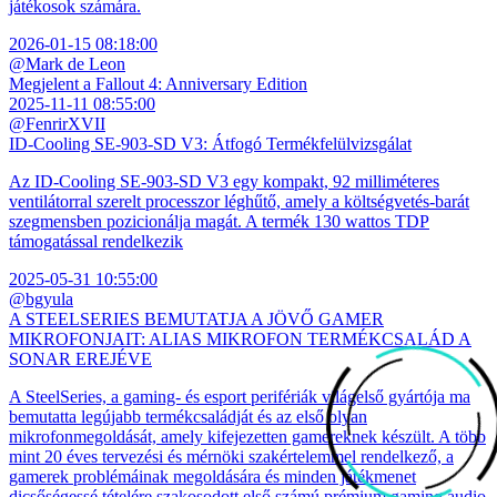
játékosok számára.
2026-01-15 08:18:00
@Mark de Leon
Megjelent a Fallout 4: Anniversary Edition
2025-11-11 08:55:00
@FenrirXVII
ID-Cooling SE-903-SD V3: Átfogó Termékfelülvizsgálat
Az ID-Cooling SE-903-SD V3 egy kompakt, 92 milliméteres
ventilátorral szerelt processzor léghűtő, amely a költségvetés-barát
szegmensben pozicionálja magát. A termék 130 wattos TDP
támogatással rendelkezik
2025-05-31 10:55:00
@bgyula
A STEELSERIES BEMUTATJA A JÖVŐ GAMER
MIKROFONJAIT: ALIAS MIKROFON TERMÉKCSALÁD A
SONAR EREJÉVE
A SteelSeries, a gaming- és esport perifériák világelső gyártója ma
bemutatta legújabb termékcsaládját és az első olyan
mikrofonmegoldását, amely kifejezetten gamereknek készült. A több
mint 20 éves tervezési és mérnöki szakértelemmel rendelkező, a
gamerek problémáinak megoldására és minden játékmenet
dicsőségessé tételére szakosodott első számú prémium gaming audio