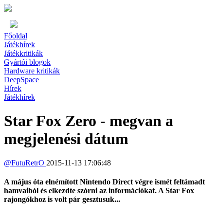
Főoldal
Játékhírek
Játékkritikák
Gyártói blogok
Hardware kritikák
DeepSpace
Hírek
Játékhírek
Star Fox Zero - megvan a
megjelenési dátum
@
FutuRetrO
2015-11-13 17:06:48
A május óta elnémított Nintendo Direct végre ismét feltámadt
hamvaiból és elkezdte szórni az információkat. A Star Fox
rajongókhoz is volt pár gesztusuk...