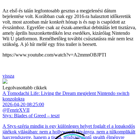
Az első és talán legfontosabb gesztus a megjelenési dátum
bejelentése volt. Korábban csak egy 2016-ra halasztott időkeretük
volt, most azonban már konkrét hónap is és nap is csapódott az
évszámhoz. Egyelőre csak az észak-amerikai debütálás lett tisztázva,
amely április huszonkettedikén lesz esedékes, kizárólag Nintendo
Wii U platformon. Remélhetőleg további csúsztatásra már nem lesz
szükség. A jó hír mellé egy friss trailer is beesett.
https://www.youtube.com/watch?v=A2mmnOBJPTI
vissza
Legolvasottabb cikkek
A Tomodachi Life: Living the Dream megjelent Nintendo switch
konzolokra
2026-04-20 08:25:00
@FenrirXVII
Styx: Blades of Greed – teszt
A Styx-széria mindig is egy különleges helyet foglalt el a lopakodós
játékok világában: nem a hollywoodi látványra, nem a túlkomplikált
harcrendszerre, hanem a tiszta, rendszerszintű stealth élményre