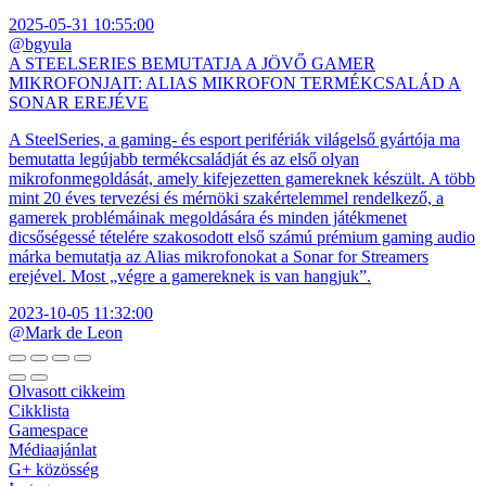
2025-05-31 10:55:00
@bgyula
A STEELSERIES BEMUTATJA A JÖVŐ GAMER
MIKROFONJAIT: ALIAS MIKROFON TERMÉKCSALÁD A
SONAR EREJÉVE
A SteelSeries, a gaming- és esport perifériák világelső gyártója ma
bemutatta legújabb termékcsaládját és az első olyan
mikrofonmegoldását, amely kifejezetten gamereknek készült. A több
mint 20 éves tervezési és mérnöki szakértelemmel rendelkező, a
gamerek problémáinak megoldására és minden játékmenet
dicsőségessé tételére szakosodott első számú prémium gaming audio
márka bemutatja az Alias mikrofonokat a Sonar for Streamers
erejével. Most „végre a gamereknek is van hangjuk”.
2023-10-05 11:32:00
@Mark de Leon
Olvasott cikkeim
Cikklista
Gamespace
Médiaajánlat
G+ közösség