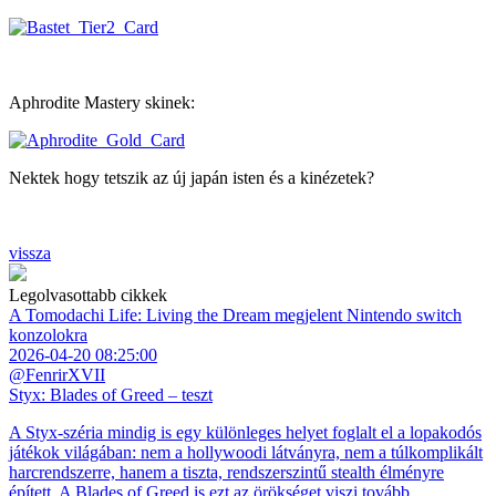
Aphrodite Mastery skinek:
Nektek hogy tetszik az új japán isten és a kinézetek?
vissza
Legolvasottabb cikkek
A Tomodachi Life: Living the Dream megjelent Nintendo switch
konzolokra
2026-04-20 08:25:00
@FenrirXVII
Styx: Blades of Greed – teszt
A Styx-széria mindig is egy különleges helyet foglalt el a lopakodós
játékok világában: nem a hollywoodi látványra, nem a túlkomplikált
harcrendszerre, hanem a tiszta, rendszerszintű stealth élményre
épített. A Blades of Greed is ezt az örökséget viszi tovább.