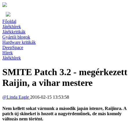
Főoldal
Játékhírek
Játékkritikák
Gyártói blogok
Hardware kritikák
DeepSpace
Hírek
Játékhírek
SMITE Patch 3.2 - megérkezett
Raijin, a vihar mestere
@
Linda Eagle
2016-02-15 13:53:58
Nem kellett sokat várnunk a második japán istenre, Raijinra. A
patch új skineket is hozott a nagyérdeműnek, de más komoly
változás nem történt.