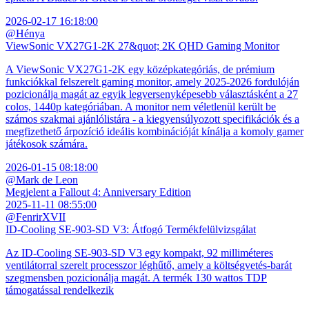
2026-02-17 16:18:00
@Hénya
ViewSonic VX27G1-2K 27&quot; 2K QHD Gaming Monitor
A ViewSonic VX27G1-2K egy középkategóriás, de prémium
funkciókkal felszerelt gaming monitor, amely 2025-2026 fordulóján
pozicionálja magát az egyik legversenyképesebb választásként a 27
colos, 1440p kategóriában. A monitor nem véletlenül került be
számos szakmai ajánlólistára - a kiegyensúlyozott specifikációk és a
megfizethető árpozíció ideális kombinációját kínálja a komoly gamer
játékosok számára.
2026-01-15 08:18:00
@Mark de Leon
Megjelent a Fallout 4: Anniversary Edition
2025-11-11 08:55:00
@FenrirXVII
ID-Cooling SE-903-SD V3: Átfogó Termékfelülvizsgálat
Az ID-Cooling SE-903-SD V3 egy kompakt, 92 milliméteres
ventilátorral szerelt processzor léghűtő, amely a költségvetés-barát
szegmensben pozicionálja magát. A termék 130 wattos TDP
támogatással rendelkezik