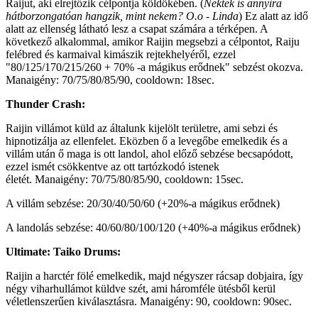
Raijut, aki elrejtőzik célpontja köldökében. (
Nektek is annyira
hátborzongatóan hangzik, mint nekem? O.o - Linda
) Ez alatt az idő
alatt az ellenség látható lesz a csapat számára a térképen. A
következő alkalommal, amikor Raijin megsebzi a célpontot, Raiju
felébred és karmaival kimászik rejtekhelyéről, ezzel
"80/125/170/215/260 + 70% -a mágikus erődnek" sebzést okozva.
Manaigény: 70/75/80/85/90, cooldown: 18sec.
Thunder Crash:
Raijin villámot küld az általunk kijelölt területre, ami sebzi és
hipnotizálja az ellenfelet. Eközben ő a levegőbe emelkedik és a
villám után ő maga is ott landol, ahol előző sebzése becsapódott,
ezzel ismét csökkentve az ott tartózkodó istenek
életét. Manaigény: 70/75/80/85/90, cooldown: 15sec.
A villám sebzése: 20/30/40/50/60 (+20%-a mágikus erődnek)
A landolás sebzése: 40/60/80/100/120 (+40%-a mágikus erődnek)
Ultimate: Taiko Drums:
Raijin a harctér fölé emelkedik, majd négyszer rácsap dobjaira, így
négy viharhullámot küldve szét, ami háromféle ütésből kerül
véletlenszerűen kiválasztásra. Manaigény: 90, cooldown: 90sec.