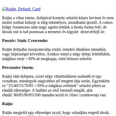
Raijin a vihar istene, dobjaival komoly sebzést képes bevinni és nem
utolsó sorban külseje is elég tekintélyes, mondhatni ijesztő. A csinos
hölgy Amaterasu után nagy ugrást tettünk a bestia forma felé, de
lássuk mit is tud pontosan a termetes és kigyúrt denevérfejű úr:
Passzív: Static Crescendo:
Raijin dobjaiba összpontosítja erejét, minden általános támadást,
vagy képességet követően. Amikor mind a négy dobja feltöltődött,
mágikus ereje +30%-át megkapja, mint bónusz sebzést.
Percussive Storm:
Raijin ráüt dobjaira, ezzel négy viharhullámot szabadít el egy
vonalban, mindegyik nagyobbra nő megtett útja során. Egyenként
ez "25/40/55/70/85 +30%-a mágikus erődnek" sebzést jelent az
eltalált ellenségre. A hullám az első istennél megáll, akit
eltalál. 80/85/90/95/100 manába kerül és 10sec cooldownja van.
Raiju:
Raijin megjelöl egy ellenséget azzal, hogy szbadjára engedi társát,