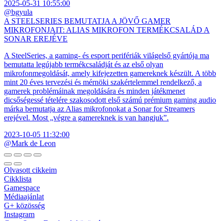
2025-05-31 10:55:00
@bgyula
A STEELSERIES BEMUTATJA A JÖVŐ GAMER
MIKROFONJAIT: ALIAS MIKROFON TERMÉKCSALÁD A
SONAR EREJÉVE
A SteelSeries, a gaming- és esport perifériák világelső gyártója ma
bemutatta legújabb termékcsaládját és az első olyan
mikrofonmegoldását, amely kifejezetten gamereknek készült. A több
mint 20 éves tervezési és mérnöki szakértelemmel rendelkező, a
gamerek problémáinak megoldására és minden játékmenet
dicsőségessé tételére szakosodott első számú prémium gaming audio
márka bemutatja az Alias mikrofonokat a Sonar for Streamers
erejével. Most „végre a gamereknek is van hangjuk”.
2023-10-05 11:32:00
@Mark de Leon
Olvasott cikkeim
Cikklista
Gamespace
Médiaajánlat
G+ közösség
Instagram