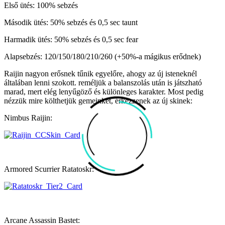
Első ütés: 100% sebzés
Második ütés: 50% sebzés és 0,5 sec taunt
Harmadik ütés: 50% sebzés és 0,5 sec fear
Alapsebzés: 120/150/180/210/260 (+50%-a mágikus erődnek)
Raijin nagyon erősnek tűnik egyelőre, ahogy az új isteneknél
általában lenni szokott. reméljük a balanszolás után is játszható
marad, mert elég lenyűgöző és különleges karakter. Most pedig
nézzük mire költhetjük gemeinket, érkezzenek az új skinek:
Nimbus Raijin:
Armored Scurrier Ratatoskr:
Arcane Assassin Bastet: