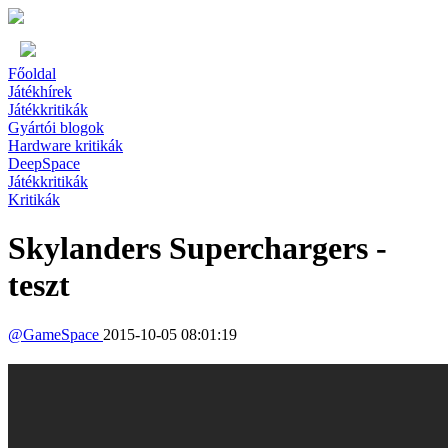
Főoldal
Játékhírek
Játékkritikák
Gyártói blogok
Hardware kritikák
DeepSpace
Játékkritikák
Kritikák
Skylanders Superchargers -
teszt
@
GameSpace
2015-10-05 08:01:19