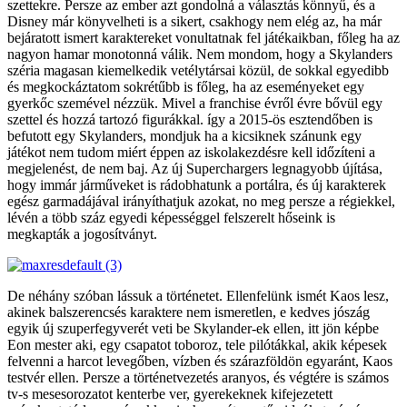
szettekre. Persze az ember azt gondolná a választás könnyű, és a
Disney már könyvelheti is a sikert, csakhogy nem elég az, ha már
bejáratott ismert karaktereket vonultatnak fel játékaikban, főleg ha az
nagyon hamar monotonná válik. Nem mondom, hogy a Skylanders
széria magasan kiemelkedik vetélytársai közül, de sokkal egyedibb
és megkockáztatom sokrétűbb is főleg, ha az eseményeket egy
gyerkőc szemével nézzük. Mivel a franchise évről évre bővül egy
szettel és hozzá tartozó figurákkal. így a 2015-ös esztendőben is
befutott egy Skylanders, mondjuk ha a kicsiknek szánunk egy
játékot nem tudom miért éppen az iskolakezdésre kell időzíteni a
megjelenést, de nem baj. Az új Superchargers legnagyobb újítása,
hogy immár járműveket is rádobhatunk a portálra, és új karakterek
egész garmadájával irányíthatjuk azokat, no meg persze a régiekkel,
lévén a több száz egyedi képességgel felszerelt hőseink is
megkapták a jogosítványt.
De néhány szóban lássuk a történetet. Ellenfelünk ismét Kaos lesz,
akinek balszerencsés karaktere nem ismeretlen, e kedves jószág
egyik új szuperfegyverét veti be Skylander-ek ellen, itt jön képbe
Eon mester aki, egy csapatot toboroz, tele pilótákkal, akik képesek
felvenni a harcot levegőben, vízben és szárazföldön egyaránt, Kaos
testvér ellen. Persze a történetvezetés aranyos, és végtére is számos
tv-s mesesorozatot kenterbe ver, gyerekeknek kifejezetett