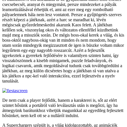
csecsebecsét, aranyat és miegymást, persze mindezeket a pályák
leamortizálásával érhetjük el, ami az ezer meg egy rombolható
pályaelemnek hála nem lesz vontatott. Persze a gyűjtögetés szerves
részét képezi a játéknak, azért a harc se maradhat ki, lévén
mégiscsak győzedelmeskedni akarunk Kaos felett. A játékban
kellően sok, viszonylag okos és változatos ellenféllel küzdhetünk
majd meg a missziók során. De mégis boss-okal kerek a világ, és kis
boss-októl nagyboss-okig van itt minden és nem mondom, hogy
utam során mindegyik megizzasztott de igen is büszke voltam mikor
legyűrtem egy-egy nagyobb rosszarcút. Azért a fejlesztők
igyekeztek a gyerekek fejlődésére is valamilyen szinten hatni, így
visszaköszönnek a kisebb minigamek, puzzle feladványok, és
logikai csavarok, amik megoldásával tudunk csak továbbgördülni a
játékban, az meg külön dicséretes hogy a játékban rá van utalva a
kis játékos a npc-kel való interakcióra, ezzel fejlesztvén a nyelv
tanulását.
De nem csak a player fejlődik, hanem a karakterei is, sőt az elért
szintet hősünk a portálról való leválasztás után is megőrzi, így ha
átmegyünk barátunkhoz vihetjük magunkkal az egyedileg fejlesztett
hősünket, nem kell ott se a nulláról indulni.
A Superchargers szépült is, a világ kidolgozottabb, az animációk