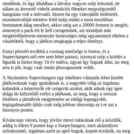
simábbak, és úgy általában a látvány nagyon szép letisztult, de
nálam az átvezető videók animációs filmeket megszégyenítő
hangulata volt a mérvadó, hiszen ha egy videojáték történetét,
mondanivalóját tekintve felül tudja múlni a most mozikban
bemutatott átlag meséket, akkor még azt a 20000 forintot is megéri,
amennyit a pack-ért le kell csengetnünk, azt mondjuk már
megkérdőjelezem mennyire tisztességes még ugyanennyit elkérni a
vásárlóktól, hogy a játékos megkapja a teljes élményt.
Ennyi pénzért továbbá a csomag minősége is fontos, és a
Superchargers-nél erre sem lehet panasz, iszonyat szép a körítés a
figurák is biztos hogy 10 év múlva, ugyan így fognak állni, no meg
arra is jók, hogy csak simán játszogassunk velük.
A Skylanders Superchargers egy tökéletes választás lehet kisebb
játékosoknak vagy apukáknak is, a nagyobb világ az izgalmas
kalandok a képernyők elé szögezik azokat, akik adnak egy igen
drága de kifizetődő esélyt a játéknak, az meg, hogy a sorozat
életében a járművek megjelenése az eddigi legnagyobb,
legizgalmasabb újítás csak még jobban rányomja az i-re azt a
bizonyos pontot.
Kíváncsian várom, hogy jövőre mivel rukkolnak elő a készítők,
addig is tőlem 9 pontot kap a Sueprchargers, mert akármilyen
szórakoztató, izgalmas azért az apró bugok, kopott textúrák, na meg