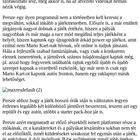
szórakoztató lesz, még akkor is, ha az átvezető videókat némán
nézik végig.
Persze egy ilyen programnál nem a történetben kell keresni a
megváltást, sokkal inkább a játékmenetben. Először is, a már említett
járgányok nagyot dobnak a játék értékén, hiszen a pályák
nagyobbak és már maga a race mód megállná teljes játékként a
helyét, hiszen kaptunk egy újragondolt árkád power up játékot, amit
ezúttal nem Mario Kart-nak hívnak, sőt online is tudjuk játszani.
Hála a fejlesztők szabad fantáziájának, vagy csak a konkurens
elemek ismeretének, a járművek számos tulajdonságot kaptak még,
pl. azzal hogy fegyverek találhatók rajtuk egyből újabb és újabb
szerepet kapnak a vezethető eszközök, így már nem is csak egy
Mario Kart-ot kapunk autós fronton, hanem egy raklapnyi másik
lehetőséget.
Persze ahhoz hogy a játék hosszú órák után is változatos legyen
érdemes legalább két különböző járművet beszerezni, teszem azt egy
repülőt és egy autót, utóbbi a starter pack-hoz jár is.
Persze azért megmaradt az előző részekből ismert platformer része a
mókának, ez a karaktereket és a pályákat leszámítva sokban nem tér
el az előzőktől, ismét küldetéseket sorakozat fel egymás után a játék,
és miközben A-ból átsétálunk B-be gyűjthetünk minél több értékes