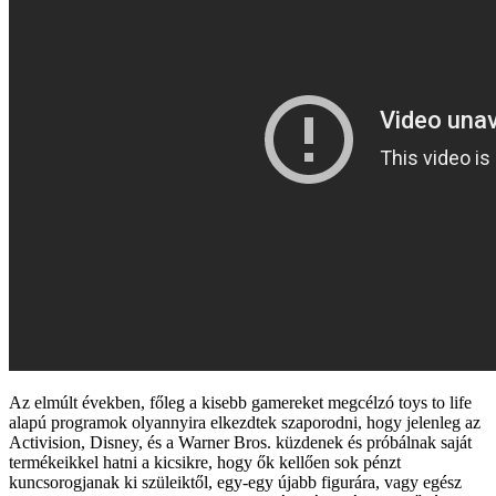
Az elmúlt években, főleg a kisebb gamereket megcélzó toys to life
alapú programok olyannyira elkezdtek szaporodni, hogy jelenleg az
Activision, Disney, és a Warner Bros. küzdenek és próbálnak saját
termékeikkel hatni a kicsikre, hogy ők kellően sok pénzt
kuncsorogjanak ki szüleiktől, egy-egy újabb figurára, vagy egész