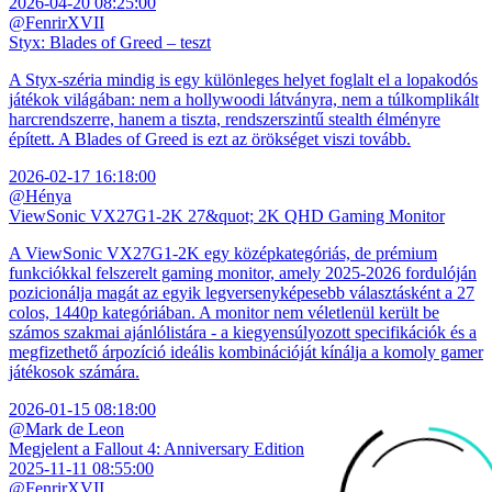
2026-04-20 08:25:00
@FenrirXVII
Styx: Blades of Greed – teszt
A Styx-széria mindig is egy különleges helyet foglalt el a lopakodós
játékok világában: nem a hollywoodi látványra, nem a túlkomplikált
harcrendszerre, hanem a tiszta, rendszerszintű stealth élményre
épített. A Blades of Greed is ezt az örökséget viszi tovább.
2026-02-17 16:18:00
@Hénya
ViewSonic VX27G1-2K 27&quot; 2K QHD Gaming Monitor
A ViewSonic VX27G1-2K egy középkategóriás, de prémium
funkciókkal felszerelt gaming monitor, amely 2025-2026 fordulóján
pozicionálja magát az egyik legversenyképesebb választásként a 27
colos, 1440p kategóriában. A monitor nem véletlenül került be
számos szakmai ajánlólistára - a kiegyensúlyozott specifikációk és a
megfizethető árpozíció ideális kombinációját kínálja a komoly gamer
játékosok számára.
2026-01-15 08:18:00
@Mark de Leon
Megjelent a Fallout 4: Anniversary Edition
2025-11-11 08:55:00
@FenrirXVII