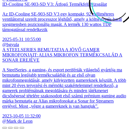
ID-Cooling SE-903-SD V3: Átfogó Termékfelülvizsgálat
Az ID-Cooling SE-903-SD V3 egy kompakt, 92 milliméteres
ventilátorral szerelt processzor léghűtő, amely a költségvetés-barát
szegmensben pozicionálja magát. A termék 130 wattos TDP
támogatással rendelkezik
2025-05-31 10:55:00
@bgyula
A STEELSERIES BEMUTATJA A JÖVŐ GAMER
MIKROFONJAIT: ALIAS MIKROFON TERMÉKCSALÁD A
SONAR EREJÉVE
A SteelSeries, a gaming- és esport perifériák világelső gyártója ma
bemutatta legújabb termékcsaládját és az első olyan
mikrofonmegoldását, amely kifejezetten gamereknek készült. A több
mint 20 éves tervezési és mérnöki szakértelemmel rendelkező, a
gamerek problémáinak megoldására és minden játékmenet
dicsőségessé tételére szakosodott első számú prémium gaming audio
márka bemutatja az Alias mikrofonokat a Sonar for Streamers
erejével. Most „végre a gamereknek is van hangjuk”.
2023-10-05 11:32:00
@Mark de Leon