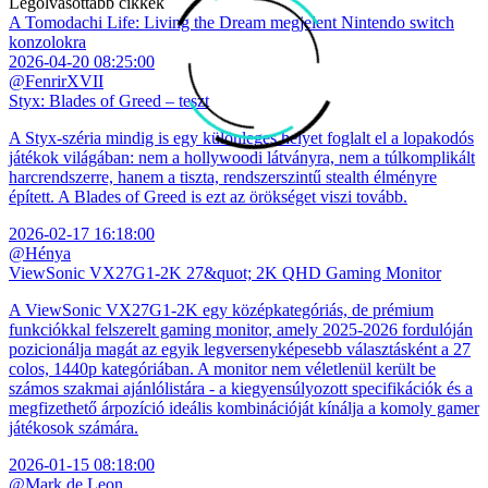
Legolvasottabb cikkek
A Tomodachi Life: Living the Dream megjelent Nintendo switch
konzolokra
2026-04-20 08:25:00
@FenrirXVII
Styx: Blades of Greed – teszt
A Styx-széria mindig is egy különleges helyet foglalt el a lopakodós
játékok világában: nem a hollywoodi látványra, nem a túlkomplikált
harcrendszerre, hanem a tiszta, rendszerszintű stealth élményre
épített. A Blades of Greed is ezt az örökséget viszi tovább.
2026-02-17 16:18:00
@Hénya
ViewSonic VX27G1-2K 27&quot; 2K QHD Gaming Monitor
A ViewSonic VX27G1-2K egy középkategóriás, de prémium
funkciókkal felszerelt gaming monitor, amely 2025-2026 fordulóján
pozicionálja magát az egyik legversenyképesebb választásként a 27
colos, 1440p kategóriában. A monitor nem véletlenül került be
számos szakmai ajánlólistára - a kiegyensúlyozott specifikációk és a
megfizethető árpozíció ideális kombinációját kínálja a komoly gamer
játékosok számára.
2026-01-15 08:18:00
@Mark de Leon