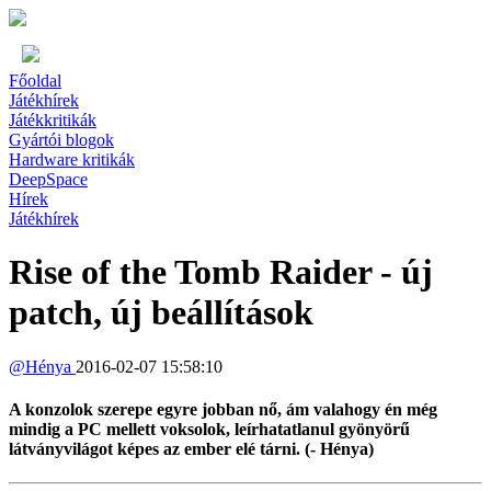
Főoldal
Játékhírek
Játékkritikák
Gyártói blogok
Hardware kritikák
DeepSpace
Hírek
Játékhírek
Rise of the Tomb Raider - új
patch, új beállítások
@
Hénya
2016-02-07 15:58:10
A konzolok szerepe egyre jobban nő, ám valahogy én még
mindig a PC mellett voksolok, leírhatatlanul gyönyörű
látványvilágot képes az ember elé tárni. (- Hénya)