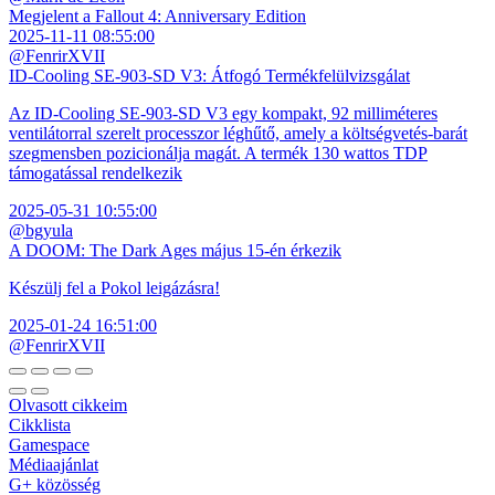
Megjelent a Fallout 4: Anniversary Edition
2025-11-11 08:55:00
@FenrirXVII
ID-Cooling SE-903-SD V3: Átfogó Termékfelülvizsgálat
Az ID-Cooling SE-903-SD V3 egy kompakt, 92 milliméteres
ventilátorral szerelt processzor léghűtő, amely a költségvetés-barát
szegmensben pozicionálja magát. A termék 130 wattos TDP
támogatással rendelkezik
2025-05-31 10:55:00
@bgyula
A DOOM: The Dark Ages május 15-én érkezik
Készülj fel a Pokol leigázásra!
2025-01-24 16:51:00
@FenrirXVII
Olvasott cikkeim
Cikklista
Gamespace
Médiaajánlat
G+ közösség