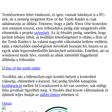
Természetesen lehet vitatkozni, és igen, vannak hátrányai is a PC-
nek, de a nemrég megjelent Rise of the Tomb Raider is csak
alátámasztja az állítást. Tekintve, hogy a játék Xbox One konzolon
sem mutatott rosszul, ezen felbuzdulva pedig már megjelenés előtt
elismertük a projekt
szépségét
. Az új frissítés pedig, amellett, hogy
javított néhány hibát, új beállítási lehetőségekkel is ellátta a Rise of
the Tomb Raider-t. ha valami nagyobb változtatást kellene említeni,
talán a tükröződés minőségének növelését hoznám fel, hiszen ez az
egyik talán legszembetűnőbb látványbeli módosítás. Emellett, aki az
windowed mode híve, ezentúl az ablak méretétől függetlenül
állíthatja a felbontást.
Továbbá, aki a billentyűzet-egér kombó helyett a kontrollert
választja, eltüntetheti a kurzort. Aki pedig felsőbb kategóriás
konfiguráció
mellett SLI-rendszerrel is fel van szerelve, sok eddigi
hiba javulását figyelheti meg. A frissítés által hozott változtatások és
újítások teljes listáját az
alábbi linken
érhetitek el.
vissza