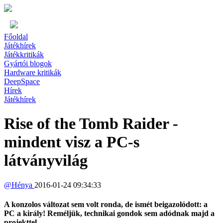
Főoldal
Játékhírek
Játékkritikák
Gyártói blogok
Hardware kritikák
DeepSpace
Hírek
Játékhírek
Rise of the Tomb Raider -
mindent visz a PC-s
látványvilág
@
Hénya
2016-01-24 09:34:33
A konzolos változat sem volt ronda, de ismét beigazolódott: a
PC a király! Reméljük, technikai gondok sem adódnak majd a
projekttel.