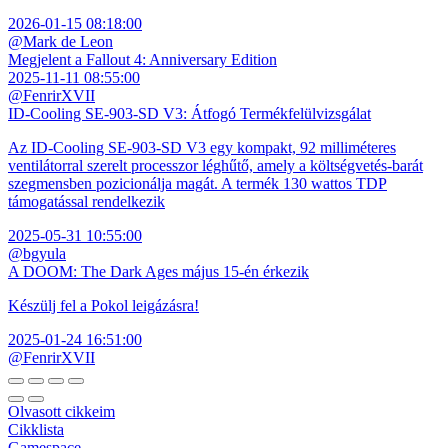
2026-01-15 08:18:00
@Mark de Leon
Megjelent a Fallout 4: Anniversary Edition
2025-11-11 08:55:00
@FenrirXVII
ID-Cooling SE-903-SD V3: Átfogó Termékfelülvizsgálat
Az ID-Cooling SE-903-SD V3 egy kompakt, 92 milliméteres
ventilátorral szerelt processzor léghűtő, amely a költségvetés-barát
szegmensben pozicionálja magát. A termék 130 wattos TDP
támogatással rendelkezik
2025-05-31 10:55:00
@bgyula
A DOOM: The Dark Ages május 15-én érkezik
Készülj fel a Pokol leigázásra!
2025-01-24 16:51:00
@FenrirXVII
Olvasott cikkeim
Cikklista
Gamespace