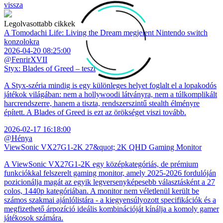
vissza
Legolvasottabb cikkek
A Tomodachi Life: Living the Dream megjelent Nintendo switch
konzolokra
2026-04-20 08:25:00
@FenrirXVII
Styx: Blades of Greed – teszt
A Styx-széria mindig is egy különleges helyet foglalt el a lopakodós
játékok világában: nem a hollywoodi látványra, nem a túlkomplikált
harcrendszerre, hanem a tiszta, rendszerszintű stealth élményre
épített. A Blades of Greed is ezt az örökséget viszi tovább.
2026-02-17 16:18:00
@Hénya
ViewSonic VX27G1-2K 27&quot; 2K QHD Gaming Monitor
A ViewSonic VX27G1-2K egy középkategóriás, de prémium
funkciókkal felszerelt gaming monitor, amely 2025-2026 fordulóján
pozicionálja magát az egyik legversenyképesebb választásként a 27
colos, 1440p kategóriában. A monitor nem véletlenül került be
számos szakmai ajánlólistára - a kiegyensúlyozott specifikációk és a
megfizethető árpozíció ideális kombinációját kínálja a komoly gamer
játékosok számára.