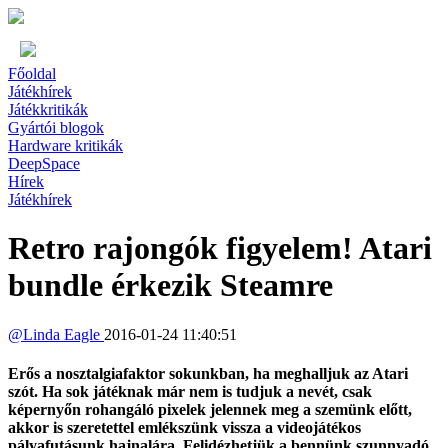
Főoldal
Játékhírek
Játékkritikák
Gyártói blogok
Hardware kritikák
DeepSpace
Hírek
Játékhírek
Retro rajongók figyelem! Atari
bundle érkezik Steamre
@
Linda Eagle
2016-01-24 11:40:51
Erős a nosztalgiafaktor sokunkban, ha meghalljuk az Atari
szót. Ha sok játéknak már nem is tudjuk a nevét, csak
képernyőn rohangáló pixelek jelennek meg a szemünk előtt,
akkor is szeretettel emlékszünk vissza a videojátékos
pályafutásunk hajnalára. Felidézhetjük a bennünk szunnyadó