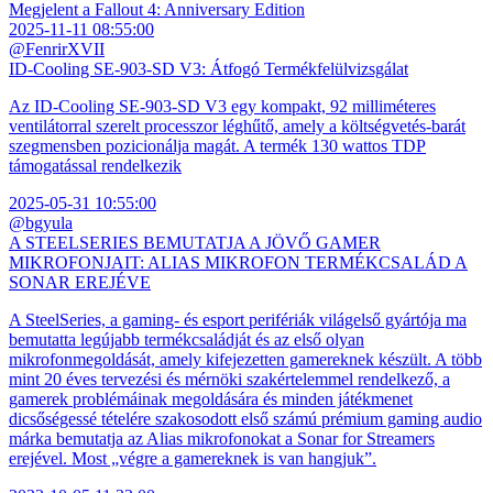
Megjelent a Fallout 4: Anniversary Edition
2025-11-11 08:55:00
@FenrirXVII
ID-Cooling SE-903-SD V3: Átfogó Termékfelülvizsgálat
Az ID-Cooling SE-903-SD V3 egy kompakt, 92 milliméteres
ventilátorral szerelt processzor léghűtő, amely a költségvetés-barát
szegmensben pozicionálja magát. A termék 130 wattos TDP
támogatással rendelkezik
2025-05-31 10:55:00
@bgyula
A STEELSERIES BEMUTATJA A JÖVŐ GAMER
MIKROFONJAIT: ALIAS MIKROFON TERMÉKCSALÁD A
SONAR EREJÉVE
A SteelSeries, a gaming- és esport perifériák világelső gyártója ma
bemutatta legújabb termékcsaládját és az első olyan
mikrofonmegoldását, amely kifejezetten gamereknek készült. A több
mint 20 éves tervezési és mérnöki szakértelemmel rendelkező, a
gamerek problémáinak megoldására és minden játékmenet
dicsőségessé tételére szakosodott első számú prémium gaming audio
márka bemutatja az Alias mikrofonokat a Sonar for Streamers
erejével. Most „végre a gamereknek is van hangjuk”.