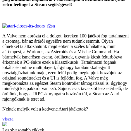
retro feelinget a Steam segítségével!
A Valve nem aprózta el a dolgot, kereken 100 játékot fog tartalmazni
a csomag, bár az áráról egyelőre nem tudunk semmit. Olyan
címekkel találkozhatunk majd ebben a széles kínálatban, mint
a Tempest, a Warlords, az Asteroids és a Missile Command. Ha
bármelyik ismerősen cseng, örülhettek, ugyanis kicsit felturbózva
érkeznek a PC-énkre ezek a klasszikusok. Tartalmazni fognak
lokális és online multiplayert, úgyhogy barátainkkal együtt
nosztalgiázhatunk majd, ezen felül pedig megkapjuk hozzájuk az
original soundtracket és a UI is fejlődni fog. A Valve még
megkoronázta az egészet Steam kontroller támogatással is, úgyhogy
minőségi kis pakkról van szó. Sajnos csak tavasztól lesz elérhető, de
örülünk, hogy a JRPG-k nyugatra hozásán túl, a Steam az Atari
rajongóknak is teret ad.
Nektek melyik volt a kedvenc Atari játékotok?
vissza
Legolvasottabb cikkek