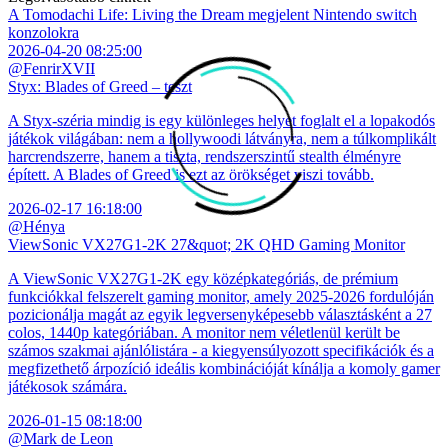
A Tomodachi Life: Living the Dream megjelent Nintendo switch
konzolokra
2026-04-20 08:25:00
@FenrirXVII
Styx: Blades of Greed – teszt
A Styx-széria mindig is egy különleges helyet foglalt el a lopakodós
játékok világában: nem a hollywoodi látványra, nem a túlkomplikált
harcrendszerre, hanem a tiszta, rendszerszintű stealth élményre
épített. A Blades of Greed is ezt az örökséget viszi tovább.
2026-02-17 16:18:00
@Hénya
ViewSonic VX27G1-2K 27&quot; 2K QHD Gaming Monitor
A ViewSonic VX27G1-2K egy középkategóriás, de prémium
funkciókkal felszerelt gaming monitor, amely 2025-2026 fordulóján
pozicionálja magát az egyik legversenyképesebb választásként a 27
colos, 1440p kategóriában. A monitor nem véletlenül került be
számos szakmai ajánlólistára - a kiegyensúlyozott specifikációk és a
megfizethető árpozíció ideális kombinációját kínálja a komoly gamer
játékosok számára.
2026-01-15 08:18:00
@Mark de Leon