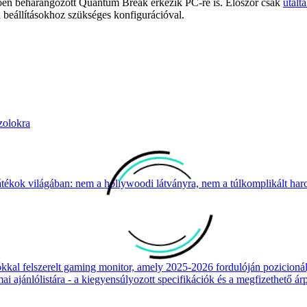
lően beharangozott Quantum Break érkezik PC-re is. Először csak
utalta
ú beállításokhoz szükséges konfigurációval.
zolokra
átékok világában: nem a hollywoodi látványra, nem a túlkomplikált harcr
 felszerelt gaming monitor, amely 2025-2026 fordulóján pozicionálja
 ajánlólistára - a kiegyensúlyozott specifikációk és a megfizethető ár