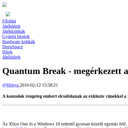
Főoldal
Játékhírek
Játékkritikák
Gyártói blogok
Hardware kritikák
DeepSpace
Hírek
Játékhírek
Quantum Break - megérkezett a 
@
Hénya
2016-02-12 15:58:21
A konzolok rengeteg embert elcsábítanak az exkluzív címekkel a P
Az Xbox One és a Windows 10 rettentő gyorsan közelít egymás felé, vi