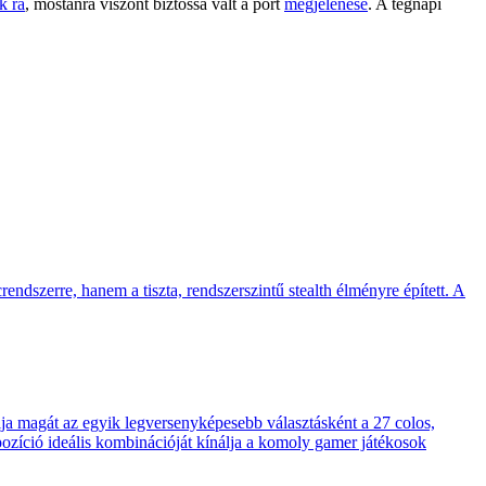
k rá
, mostanra viszont biztossá vált a port
megjelenése
. A tegnapi
endszerre, hanem a tiszta, rendszerszintű stealth élményre épített. A
 magát az egyik legversenyképesebb választásként a 27 colos,
pozíció ideális kombinációját kínálja a komoly gamer játékosok