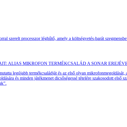
ral szerelt processzor léghűtő, amely a költségvetés-barát szegmensb
AIT: ALIAS MIKROFON TERMÉKCSALÁD A SONAR EREJÉV
emutatta legújabb termékcsaládját és az első olyan mikrofonmegoldását,
dására és minden játékmenet dicsőségessé tételére szakosodott első 
uk”.