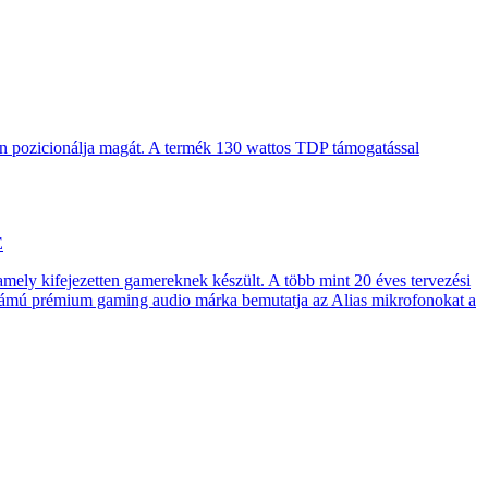
en pozicionálja magát. A termék 130 wattos TDP támogatással
E
 amely kifejezetten gamereknek készült. A több mint 20 éves tervezési
számú prémium gaming audio márka bemutatja az Alias mikrofonokat a