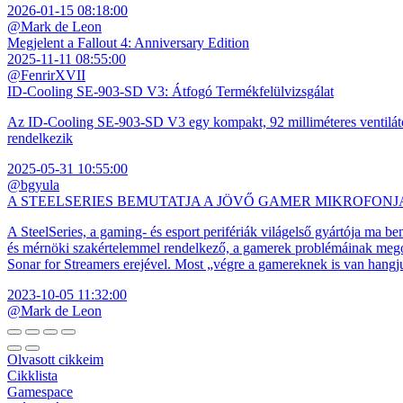
2026-01-15 08:18:00
@Mark de Leon
Megjelent a Fallout 4: Anniversary Edition
2025-11-11 08:55:00
@FenrirXVII
ID-Cooling SE-903-SD V3: Átfogó Termékfelülvizsgálat
Az ID-Cooling SE-903-SD V3 egy kompakt, 92 milliméteres ventilátor
rendelkezik
2025-05-31 10:55:00
@bgyula
A STEELSERIES BEMUTATJA A JÖVŐ GAMER MIKROFONJ
A SteelSeries, a gaming- és esport perifériák világelső gyártója ma b
és mérnöki szakértelemmel rendelkező, a gamerek problémáinak megol
Sonar for Streamers erejével. Most „végre a gamereknek is van hangj
2023-10-05 11:32:00
@Mark de Leon
Olvasott cikkeim
Cikklista
Gamespace