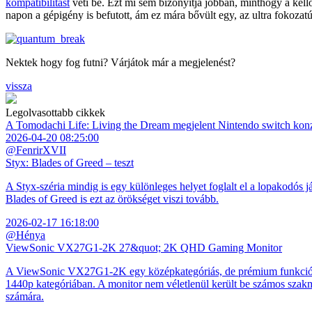
kompatibilitást
veti be. Ezt mi sem bizonyítja jobban, minthogy a kel
napon a gépigény is befutott, ám ez mára bővült egy, az ultra fokozat
Nektek hogy fog futni? Várjátok már a megjelenést?
vissza
Legolvasottabb cikkek
A Tomodachi Life: Living the Dream megjelent Nintendo switch kon
2026-04-20 08:25:00
@FenrirXVII
Styx: Blades of Greed – teszt
A Styx-széria mindig is egy különleges helyet foglalt el a lopakodós j
Blades of Greed is ezt az örökséget viszi tovább.
2026-02-17 16:18:00
@Hénya
ViewSonic VX27G1-2K 27&quot; 2K QHD Gaming Monitor
A ViewSonic VX27G1-2K egy középkategóriás, de prémium funkciókkal
1440p kategóriában. A monitor nem véletlenül került be számos szakmai
számára.