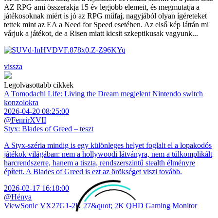
AZ RPG ami összerakja 15 év legjobb elemeit, és megmutatja a
játékosoknak miért is jó az RPG műfaj, nagyjából olyan ígéreteket
tettek mint az EA a Need for Speed esetében. Az első kép láttán mi
várjuk a játékot, de a Risen miatt kicsit szkeptikusak vagyunk...
vissza
Legolvasottabb cikkek
A Tomodachi Life: Living the Dream megjelent Nintendo switch
konzolokra
2026-04-20 08:25:00
@FenrirXVII
Styx: Blades of Greed – teszt
A Styx-széria mindig is egy különleges helyet foglalt el a lopakodós
játékok világában: nem a hollywoodi látványra, nem a túlkomplikált
harcrendszerre, hanem a tiszta, rendszerszintű stealth élményre
épített. A Blades of Greed is ezt az örökséget viszi tovább.
2026-02-17 16:18:00
@Hénya
ViewSonic VX27G1-2K 27&quot; 2K QHD Gaming Monitor