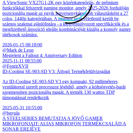
A ViewSonic VX27G1-2K egy középkategóriás, de prémium
funkciókkal felszerelt gaming monitor, amely 2025-2026 fordulóján
pozicionálja magát az egyik legversenyképesebb választásként a 27
colos, 1440p kategóriában. A monitor nem véletlenül került be
számos szakmai ajánlólistára - a kiegyensúlyozott specifikációk és a
megfizethető árpozíció ideális kombinációját kínálja a komoly gamer
játékosok számára.
2026-01-15 08:18:00
@Mark de Leon
Megjelent a Fallout 4: Anniversary Edition
2025-11-11 08:55:00
@FenrirXVII
ID-Cooling SE-903-SD V3: Átfogó Termékfelülvizsgálat
Az ID-Cooling SE-903-SD V3 egy kompakt, 92 milliméteres
ventilátorral szerelt processzor léghűtő, amely a költségvetés-barát
szegmensben pozicionálja magát. A termék 130 wattos TDP
támogatással rendelkezik
2025-05-31 10:55:00
@bgyula
A STEELSERIES BEMUTATJA A JÖVŐ GAMER
MIKROFONJAIT: ALIAS MIKROFON TERMÉKCSALÁD A
SONAR EREJÉVE