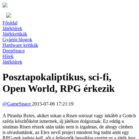
Főoldal
Játékhírek
Játékkritikák
Gyártói blogok
Hardware kritikák
DeepSpace
Hírek
Játékhírek
Posztapokaliptikus, sci-fi,
Open World, RPG érkezik
@
GameSpace
2015-07-06 17:21:19
A Piranha Bytes, akiket sokan a Risen sorozat vagy inkább a Gotich
széria készítőiként ismernek, új játékon dolgoznak. Ez eddig a
siralmas Risen részek után talán nem is izgalmas, de ahogy címben
is olvashattátok, az Elex nevű project mindent fog tudni amit egy
RPG-nek tudnia kell, sőt a fejlesztők bevallása szerint ez a játék lesz