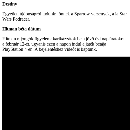
Destiny
Egyetlen újdonságról tudunk: jönnek a Sparrow versenyek, a la Star
Wars Podracer.
Hitman béta dátum
Hitman rajongók figyelem: karikázzátok be a jövő évi naptáratokon
a február 12-ét, ugyanis ezen a napon indul a játék bétája
PlayStation 4-en. A bejelentéshez videót is kaptunk.