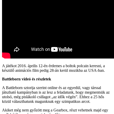
A játékot 2016. április 12-én érdemes a boltok polcain keresni, a
készülő animációs film pedig 28-án kerül mozikba az USA-ban.
Battleborn videó és részletek
A Battleborn sztorija szerint online és az egyedül, vagy társsal
játszható kampányban is az lesz a feladatunk, hogy megmentsük az
utolsó, még pislákoló csillagot „az idők végén”. Ehhez a 25 hős
közül választhatunk magunknak egy szimpatikus arcot.
Akiket még nem győzött meg a Gearbox, részt vehetnek majd egy