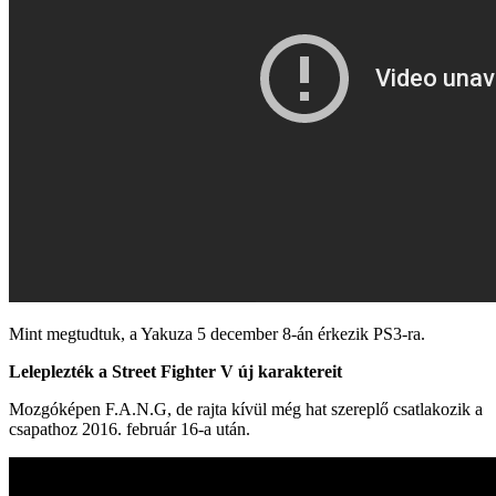
Mint megtudtuk, a Yakuza 5 december 8-án érkezik PS3-ra.
Leleplezték a Street Fighter V új karaktereit
Mozgóképen F.A.N.G, de rajta kívül még hat szereplő csatlakozik a
csapathoz 2016. február 16-a után.