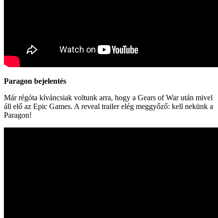
Paragon bejelentés
Már régóta kíváncsiak voltunk arra, hogy a Gears of War után mivel
áll elő az Epic Games. A reveal trailer elég meggyőző: kell nekünk a
Paragon!