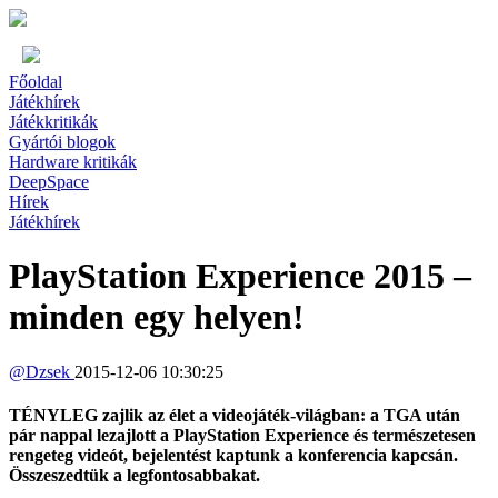
Főoldal
Játékhírek
Játékkritikák
Gyártói blogok
Hardware kritikák
DeepSpace
Hírek
Játékhírek
PlayStation Experience 2015 –
minden egy helyen!
@
Dzsek
2015-12-06 10:30:25
TÉNYLEG zajlik az élet a videojáték-világban: a TGA után
pár nappal lezajlott a PlayStation Experience és természetesen
rengeteg videót, bejelentést kaptunk a konferencia kapcsán.
Összeszedtük a legfontosabbakat.