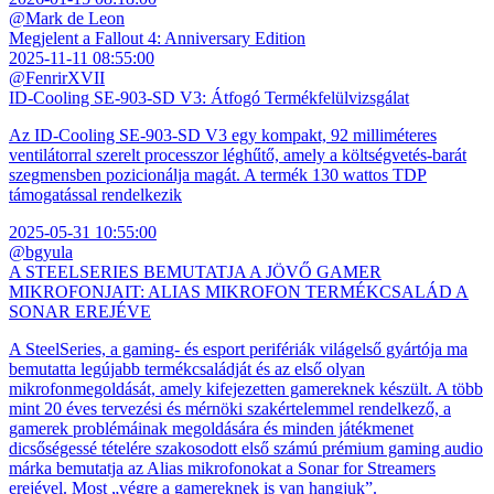
@Mark de Leon
Megjelent a Fallout 4: Anniversary Edition
2025-11-11 08:55:00
@FenrirXVII
ID-Cooling SE-903-SD V3: Átfogó Termékfelülvizsgálat
Az ID-Cooling SE-903-SD V3 egy kompakt, 92 milliméteres
ventilátorral szerelt processzor léghűtő, amely a költségvetés-barát
szegmensben pozicionálja magát. A termék 130 wattos TDP
támogatással rendelkezik
2025-05-31 10:55:00
@bgyula
A STEELSERIES BEMUTATJA A JÖVŐ GAMER
MIKROFONJAIT: ALIAS MIKROFON TERMÉKCSALÁD A
SONAR EREJÉVE
A SteelSeries, a gaming- és esport perifériák világelső gyártója ma
bemutatta legújabb termékcsaládját és az első olyan
mikrofonmegoldását, amely kifejezetten gamereknek készült. A több
mint 20 éves tervezési és mérnöki szakértelemmel rendelkező, a
gamerek problémáinak megoldására és minden játékmenet
dicsőségessé tételére szakosodott első számú prémium gaming audio
márka bemutatja az Alias mikrofonokat a Sonar for Streamers
erejével. Most „végre a gamereknek is van hangjuk”.