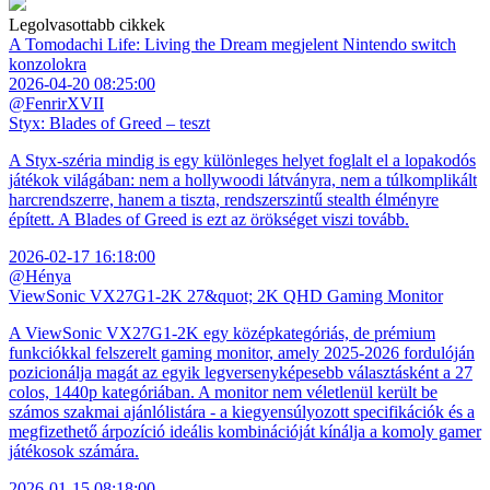
Legolvasottabb cikkek
A Tomodachi Life: Living the Dream megjelent Nintendo switch
konzolokra
2026-04-20 08:25:00
@FenrirXVII
Styx: Blades of Greed – teszt
A Styx-széria mindig is egy különleges helyet foglalt el a lopakodós
játékok világában: nem a hollywoodi látványra, nem a túlkomplikált
harcrendszerre, hanem a tiszta, rendszerszintű stealth élményre
épített. A Blades of Greed is ezt az örökséget viszi tovább.
2026-02-17 16:18:00
@Hénya
ViewSonic VX27G1-2K 27&quot; 2K QHD Gaming Monitor
A ViewSonic VX27G1-2K egy középkategóriás, de prémium
funkciókkal felszerelt gaming monitor, amely 2025-2026 fordulóján
pozicionálja magát az egyik legversenyképesebb választásként a 27
colos, 1440p kategóriában. A monitor nem véletlenül került be
számos szakmai ajánlólistára - a kiegyensúlyozott specifikációk és a
megfizethető árpozíció ideális kombinációját kínálja a komoly gamer
játékosok számára.
2026-01-15 08:18:00