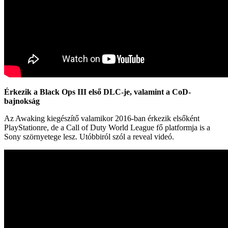
Érkezik a Black Ops III első DLC-je, valamint a CoD-
bajnokság
Az Awaking kiegészítő valamikor 2016-ban érkezik elsőként
PlayStationre, de a Call of Duty World League fő platformja is a
Sony szörnyetege lesz. Utóbbiról szól a reveal videó.