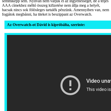
semmiképp sem. Nyilván nem várjuk el az ingyenességet, de a teljes
AAA címekhez méltó összeg kifizetése nem állja meg a helyét,
hacsak nincs sok fölösleges tartalék pénzünk. Amennyiben van, nem
fogjátok megbánni, ha titeket is beszippant az Overwatch.
Az Overwatch-ot Dávid is kipróbálta, szerinte: