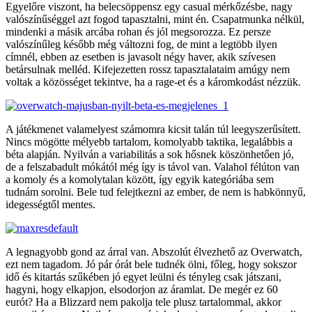
Egyelőre viszont, ha belecsöppensz egy casual mérkőzésbe, nagy
valószínűséggel azt fogod tapasztalni, mint én. Csapatmunka nélkül,
mindenki a másik arcába rohan és jól megsorozza. Ez persze
valószínűleg később még változni fog, de mint a legtöbb ilyen
címnél, ebben az esetben is javasolt négy haver, akik szívesen
betársulnak melléd. Kifejezetten rossz tapasztalataim amúgy nem
voltak a közösséget tekintve, ha a rage-et és a káromkodást nézzük.
A játékmenet valamelyest számomra kicsit talán túl leegyszerűsített.
Nincs mögötte mélyebb tartalom, komolyabb taktika, legalábbis a
béta alapján. Nyilván a variabilitás a sok hősnek köszönhetően jó,
de a felszabadult mókától még így is távol van. Valahol félúton van
a komoly és a komolytalan között, így egyik kategóriába sem
tudnám sorolni. Bele tud felejtkezni az ember, de nem is habkönnyű,
idegességtől mentes.
A legnagyobb gond az árral van. Abszolút élvezhető az Overwatch,
ezt nem tagadom. Jó pár órát bele tudnék ölni, főleg, hogy sokszor
idő és kitartás szűkében jó egyet leülni és tényleg csak játszani,
hagyni, hogy elkapjon, elsodorjon az áramlat. De megér ez 60
eurót? Ha a Blizzard nem pakolja tele plusz tartalommal, akkor