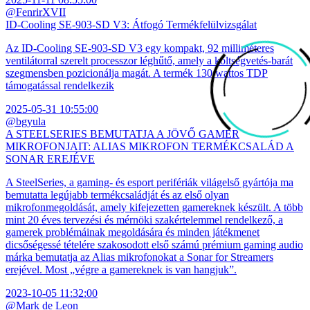
@FenrirXVII
ID-Cooling SE-903-SD V3: Átfogó Termékfelülvizsgálat
Az ID-Cooling SE-903-SD V3 egy kompakt, 92 milliméteres
ventilátorral szerelt processzor léghűtő, amely a költségvetés-barát
szegmensben pozicionálja magát. A termék 130 wattos TDP
támogatással rendelkezik
2025-05-31 10:55:00
@bgyula
A STEELSERIES BEMUTATJA A JÖVŐ GAMER
MIKROFONJAIT: ALIAS MIKROFON TERMÉKCSALÁD A
SONAR EREJÉVE
A SteelSeries, a gaming- és esport perifériák világelső gyártója ma
bemutatta legújabb termékcsaládját és az első olyan
mikrofonmegoldását, amely kifejezetten gamereknek készült. A több
mint 20 éves tervezési és mérnöki szakértelemmel rendelkező, a
gamerek problémáinak megoldására és minden játékmenet
dicsőségessé tételére szakosodott első számú prémium gaming audio
márka bemutatja az Alias mikrofonokat a Sonar for Streamers
erejével. Most „végre a gamereknek is van hangjuk”.
2023-10-05 11:32:00
@Mark de Leon