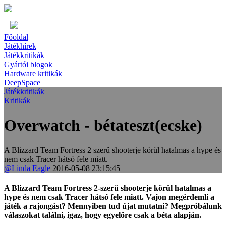
Főoldal
Játékhírek
Játékkritikák
Gyártói blogok
Hardware kritikák
DeepSpace
Játékkritikák
Kritikák
Overwatch - bétateszt(ecske)
A Blizzard Team Fortress 2 szerű shooterje körül hatalmas a hype és
nem csak Tracer hátsó fele miatt.
@Linda Eagle
2016-05-08 23:15:45
A Blizzard Team Fortress 2-szerű shooterje körül hatalmas a
hype és nem csak Tracer hátsó fele miatt. Vajon megérdemli a
játék a rajongást? Mennyiben tud újat mutatni? Megpróbálunk
válaszokat találni, igaz, hogy egyelőre csak a béta alapján.