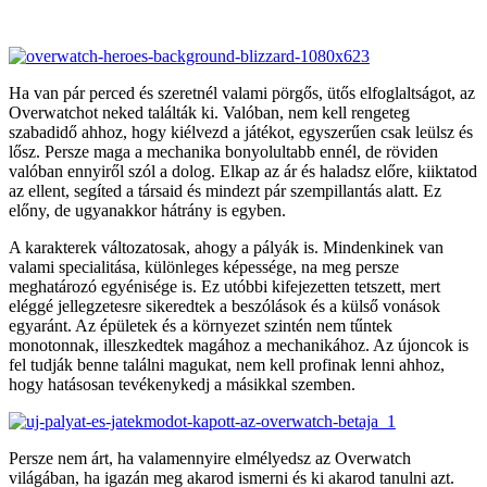
Ha van pár perced és szeretnél valami pörgős, ütős elfoglaltságot, az
Overwatchot neked találták ki. Valóban, nem kell rengeteg
szabadidő ahhoz, hogy kiélvezd a játékot, egyszerűen csak leülsz és
lősz. Persze maga a mechanika bonyolultabb ennél, de röviden
valóban ennyiről szól a dolog. Elkap az ár és haladsz előre, kiiktatod
az ellent, segíted a társaid és mindezt pár szempillantás alatt. Ez
előny, de ugyanakkor hátrány is egyben.
A karakterek változatosak, ahogy a pályák is. Mindenkinek van
valami specialitása, különleges képessége, na meg persze
meghatározó egyénisége is. Ez utóbbi kifejezetten tetszett, mert
eléggé jellegzetesre sikeredtek a beszólások és a külső vonások
egyaránt. Az épületek és a környezet szintén nem tűntek
monotonnak, illeszkedtek magához a mechanikához. Az újoncok is
fel tudják benne találni magukat, nem kell profinak lenni ahhoz,
hogy hatásosan tevékenykedj a másikkal szemben.
Persze nem árt, ha valamennyire elmélyedsz az Overwatch
világában, ha igazán meg akarod ismerni és ki akarod tanulni azt.