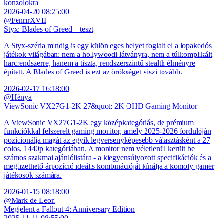
konzolokra
2026-04-20 08:25:00
@FenrirXVII
Styx: Blades of Greed – teszt
A Styx-széria mindig is egy különleges helyet foglalt el a lopakodós
játékok világában: nem a hollywoodi látványra, nem a túlkomplikált
harcrendszerre, hanem a tiszta, rendszerszintű stealth élményre
épített. A Blades of Greed is ezt az örökséget viszi tovább.
2026-02-17 16:18:00
@Hénya
ViewSonic VX27G1-2K 27&quot; 2K QHD Gaming Monitor
A ViewSonic VX27G1-2K egy középkategóriás, de prémium
funkciókkal felszerelt gaming monitor, amely 2025-2026 fordulóján
pozicionálja magát az egyik legversenyképesebb választásként a 27
colos, 1440p kategóriában. A monitor nem véletlenül került be
számos szakmai ajánlólistára - a kiegyensúlyozott specifikációk és a
megfizethető árpozíció ideális kombinációját kínálja a komoly gamer
játékosok számára.
2026-01-15 08:18:00
@Mark de Leon
Megjelent a Fallout 4: Anniversary Edition
2025-11-11 08:55:00