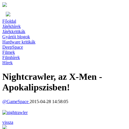
Főoldal
Játékhírek
Játékkritikák
Gyártói blogok
Hardware kritikák
DeepSpace
Filmek
Filmhírek
Hírek
Nightcrawler, az X-Men -
Apokalipszisben!
@
GameSpace
2015-04-28 14:58:05
vissza