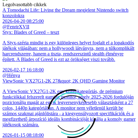
Legolvasottabb cikkek
A Tomodachi Life: Living the Dream megjelent Nintendo switch
konzolokra
2026-04-20 08:25:00
@FenrirXVII
Styx: Blades of Greed – teszt
A Styx-széria mindig is egy különleges helyet foglalt el a lopakodós
játékok világában: nem a hollywoodi látványra, nem a túlkomplikált
harcrendszerre, hanem a tiszta, rendszerszintű stealth élményre
épített. A Blades of Greed is ezt az örökséget viszi tovább.
2026-02-17 16:18:00
@Hénya
ViewSonic VX27G1-2K 27&quot; 2K QHD Gaming Monitor
A ViewSonic VX27G1-2K egy középkategóriás, de prémium
funkciókkal felszerelt gaming monitor, amely 2025-2026 fordulóján
pozicionálja magát az egyik legversenyképesebb választásként a 27
colos, 1440p kategóriában. A monitor nem véletlenül került be
számos szakmai ajánlólistára - a kiegyensúlyozott specifikációk és a
megfizethető árpozíció ideális kombinációját kínálja a komoly gamer
játékosok számára.
2026-01-15 08:18:00