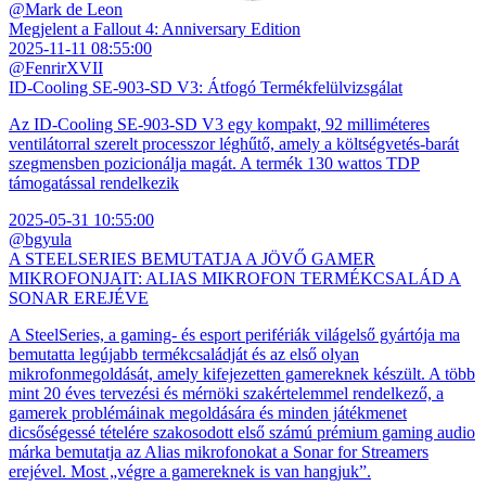
@Mark de Leon
Megjelent a Fallout 4: Anniversary Edition
2025-11-11 08:55:00
@FenrirXVII
ID-Cooling SE-903-SD V3: Átfogó Termékfelülvizsgálat
Az ID-Cooling SE-903-SD V3 egy kompakt, 92 milliméteres
ventilátorral szerelt processzor léghűtő, amely a költségvetés-barát
szegmensben pozicionálja magát. A termék 130 wattos TDP
támogatással rendelkezik
2025-05-31 10:55:00
@bgyula
A STEELSERIES BEMUTATJA A JÖVŐ GAMER
MIKROFONJAIT: ALIAS MIKROFON TERMÉKCSALÁD A
SONAR EREJÉVE
A SteelSeries, a gaming- és esport perifériák világelső gyártója ma
bemutatta legújabb termékcsaládját és az első olyan
mikrofonmegoldását, amely kifejezetten gamereknek készült. A több
mint 20 éves tervezési és mérnöki szakértelemmel rendelkező, a
gamerek problémáinak megoldására és minden játékmenet
dicsőségessé tételére szakosodott első számú prémium gaming audio
márka bemutatja az Alias mikrofonokat a Sonar for Streamers
erejével. Most „végre a gamereknek is van hangjuk”.