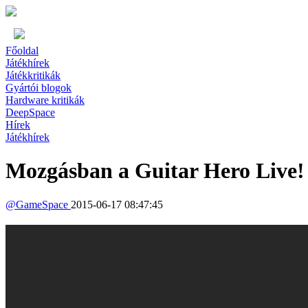
Főoldal
Játékhírek
Játékkritikák
Gyártói blogok
Hardware kritikák
DeepSpace
Hírek
Játékhírek
Mozgásban a Guitar Hero Live!
@
GameSpace
2015-06-17 08:47:45