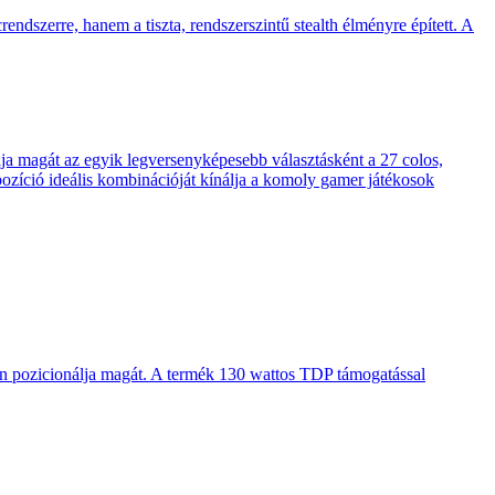
endszerre, hanem a tiszta, rendszerszintű stealth élményre épített. A
 magát az egyik legversenyképesebb választásként a 27 colos,
pozíció ideális kombinációját kínálja a komoly gamer játékosok
en pozicionálja magát. A termék 130 wattos TDP támogatással