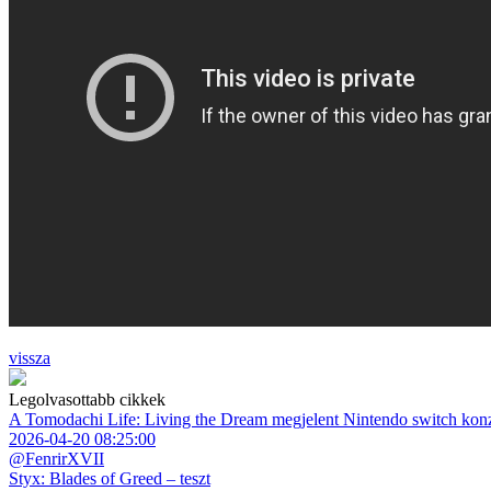
vissza
Legolvasottabb cikkek
A Tomodachi Life: Living the Dream megjelent Nintendo switch kon
2026-04-20 08:25:00
@FenrirXVII
Styx: Blades of Greed – teszt