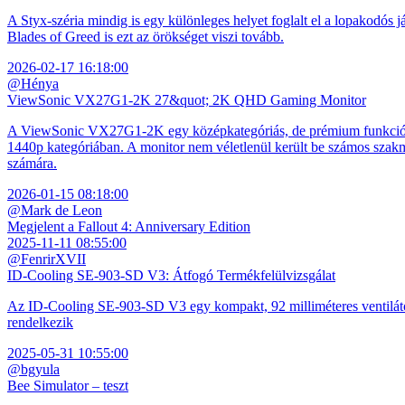
A Styx-széria mindig is egy különleges helyet foglalt el a lopakodós j
Blades of Greed is ezt az örökséget viszi tovább.
2026-02-17 16:18:00
@Hénya
ViewSonic VX27G1-2K 27&quot; 2K QHD Gaming Monitor
A ViewSonic VX27G1-2K egy középkategóriás, de prémium funkciókkal
1440p kategóriában. A monitor nem véletlenül került be számos szakmai
számára.
2026-01-15 08:18:00
@Mark de Leon
Megjelent a Fallout 4: Anniversary Edition
2025-11-11 08:55:00
@FenrirXVII
ID-Cooling SE-903-SD V3: Átfogó Termékfelülvizsgálat
Az ID-Cooling SE-903-SD V3 egy kompakt, 92 milliméteres ventilátor
rendelkezik
2025-05-31 10:55:00
@bgyula
Bee Simulator – teszt