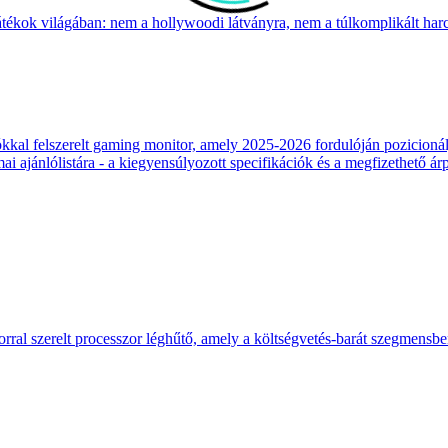
átékok világában: nem a hollywoodi látványra, nem a túlkomplikált harcr
 felszerelt gaming monitor, amely 2025-2026 fordulóján pozicionálja
 ajánlólistára - a kiegyensúlyozott specifikációk és a megfizethető ár
ral szerelt processzor léghűtő, amely a költségvetés-barát szegmensb