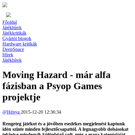
Főoldal
Játékhírek
Játékkritikák
Gyártói blogok
Hardware kritikák
DeepSpace
Hírek
Játékhírek
Moving Hazard - már alfa
fázisban a Psyop Games
projektje
@
Hénya
2015-12-20 12:36:34
Rengeteg játékot és a jövőben esedékes megjelenést kaptunk
idén szinte minden fejlesztőcsapattól. A legnagyobb dobásokat
tekintve mindegyik különböző volt, még a maga kategóriáját