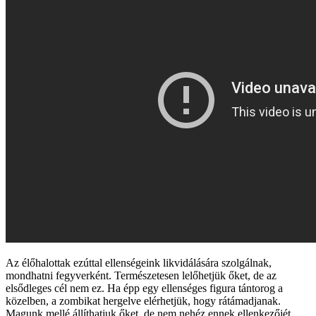
Az élőhalottak ezúttal ellenségeink likvidálására szolgálnak,
mondhatni fegyverként. Természetesen lelőhetjük őket, de az
elsődleges cél nem ez. Ha épp egy ellenséges figura tántorog a
közelben, a zombikat hergelve elérhetjük, hogy rátámadjanak.
Magunk mellé állíthatjuk őket, de nem nehéz ennek ellenkezőjét