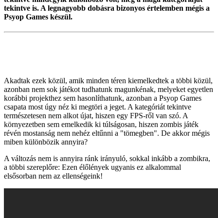
tekintve is. A legnagyobb dobásra bizonyos értelemben mégis a
Psyop Games készül.
Akadtak ezek közül, amik minden téren kiemelkedtek a többi közül,
azonban nem sok játékot tudhatunk magunkénak, melyeket egyetlen
korábbi projekthez sem hasonlíthatunk, azonban a Psyop Games
csapata most úgy néz ki megtöri a jeget. A kategóriát tekintve
természetesen nem alkot újat, hiszen egy FPS-ről van szó. A
környezetben sem emelkedik ki túlságosan, hiszen zombis játék
révén mostanság nem nehéz eltűnni a "tömegben". De akkor mégis
miben különbözik annyira?
A változás nem is annyira ránk irányuló, sokkal inkább a zombikra,
a többi szereplőre: Ezen élőlények ugyanis ez alkalommal
elsősorban nem az ellenségeink!