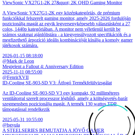
ViewSonic VX27G1-2K 27&quot; 2K QHD Gaming Monitor
A ViewSonic VX27G1-2K egy középkategóriás, de prémium
funkciókkal felszerelt gaming monitor, amely 2025-2026 fordulóján
pozicionálja magát az egyik legversenyképesebb választásként a 27
colos, 1440p kategóriában. A monitor nem véletlenül került be
számos szakmai ajánlólistára - a kiegyensúlyozott specifikációk és a
megfizethető árpozíció ideális kombinációját kínálja a komoly gamer
játékosok számára.
2026-01-15 08:18:00
@Mark de Leon
Megjelent a Fallout 4: Anniversary Edition
2025-11-11 08:55:00
@FenrirXVII
ID-Cooling SE-903-SD V3: Átfogó Termékfelülvizsgálat
Az ID-Cooling SE-903-SD V3 egy kompakt, 92 milliméteres
ventilátorral szerelt processzor léghűtő, amely a költségvetés-barát
szegmensben pozicionálja magát. A termék 130 wattos TDP
támogatással rendelkezik
2025-05-31 10:55:00
@bgyula
A STEELSERIES BEMUTATJA A JÖVŐ GAMER