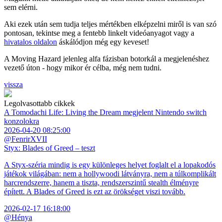
sem elérni.
Aki ezek után sem tudja teljes mértékben elképzelni miről is van szó
pontosan, tekintse meg a fentebb linkelt videóanyagot vagy a
hivatalos oldalon
áskálódjon még egy keveset!
A Moving Hazard jelenleg alfa fázisban botorkál a megjelenéshez
vezető úton - hogy mikor ér célba, még nem tudni.
vissza
Legolvasottabb cikkek
A Tomodachi Life: Living the Dream megjelent Nintendo switch
konzolokra
2026-04-20 08:25:00
@FenrirXVII
Styx: Blades of Greed – teszt
A Styx-széria mindig is egy különleges helyet foglalt el a lopakodós
játékok világában: nem a hollywoodi látványra, nem a túlkomplikált
harcrendszerre, hanem a tiszta, rendszerszintű stealth élményre
épített. A Blades of Greed is ezt az örökséget viszi tovább.
2026-02-17 16:18:00
@Hénya