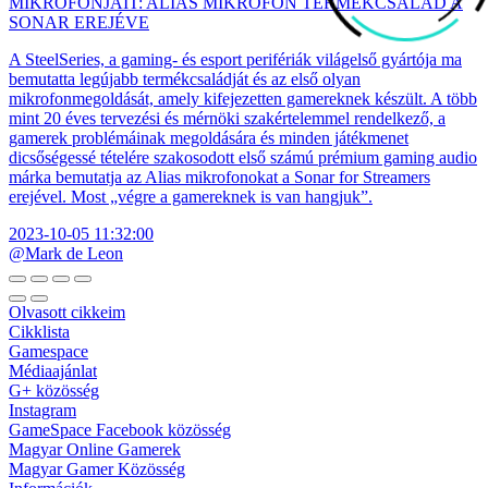
MIKROFONJAIT: ALIAS MIKROFON TERMÉKCSALÁD A
SONAR EREJÉVE
A SteelSeries, a gaming- és esport perifériák világelső gyártója ma
bemutatta legújabb termékcsaládját és az első olyan
mikrofonmegoldását, amely kifejezetten gamereknek készült. A több
mint 20 éves tervezési és mérnöki szakértelemmel rendelkező, a
gamerek problémáinak megoldására és minden játékmenet
dicsőségessé tételére szakosodott első számú prémium gaming audio
márka bemutatja az Alias mikrofonokat a Sonar for Streamers
erejével. Most „végre a gamereknek is van hangjuk”.
2023-10-05 11:32:00
@Mark de Leon
Olvasott cikkeim
Cikklista
Gamespace
Médiaajánlat
G+ közösség
Instagram
GameSpace Facebook közösség
Magyar Online Gamerek
Magyar Gamer Közösség