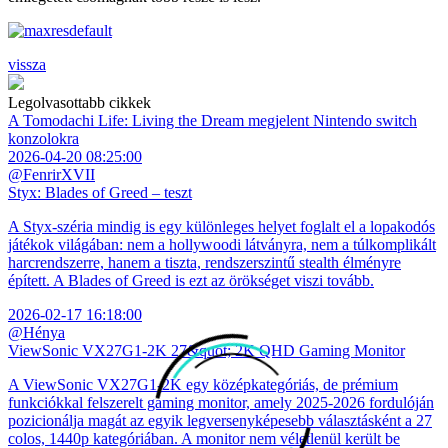
vissza
Legolvasottabb cikkek
A Tomodachi Life: Living the Dream megjelent Nintendo switch
konzolokra
2026-04-20 08:25:00
@FenrirXVII
Styx: Blades of Greed – teszt
A Styx-széria mindig is egy különleges helyet foglalt el a lopakodós
játékok világában: nem a hollywoodi látványra, nem a túlkomplikált
harcrendszerre, hanem a tiszta, rendszerszintű stealth élményre
épített. A Blades of Greed is ezt az örökséget viszi tovább.
2026-02-17 16:18:00
@Hénya
ViewSonic VX27G1-2K 27&quot; 2K QHD Gaming Monitor
A ViewSonic VX27G1-2K egy középkategóriás, de prémium
funkciókkal felszerelt gaming monitor, amely 2025-2026 fordulóján
pozicionálja magát az egyik legversenyképesebb választásként a 27
colos, 1440p kategóriában. A monitor nem véletlenül került be