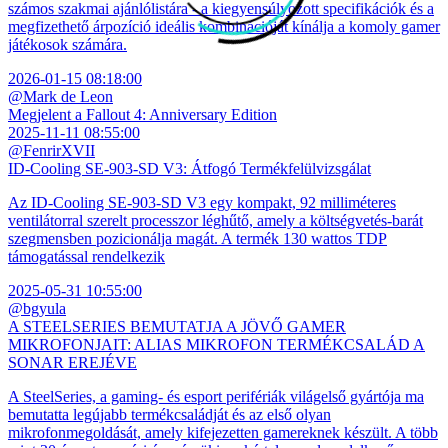
számos szakmai ajánlólistára - a kiegyensúlyozott specifikációk és a
megfizethető árpozíció ideális kombinációját kínálja a komoly gamer
játékosok számára.
2026-01-15 08:18:00
@Mark de Leon
Megjelent a Fallout 4: Anniversary Edition
2025-11-11 08:55:00
@FenrirXVII
ID-Cooling SE-903-SD V3: Átfogó Termékfelülvizsgálat
Az ID-Cooling SE-903-SD V3 egy kompakt, 92 milliméteres
ventilátorral szerelt processzor léghűtő, amely a költségvetés-barát
szegmensben pozicionálja magát. A termék 130 wattos TDP
támogatással rendelkezik
2025-05-31 10:55:00
@bgyula
A STEELSERIES BEMUTATJA A JÖVŐ GAMER
MIKROFONJAIT: ALIAS MIKROFON TERMÉKCSALÁD A
SONAR EREJÉVE
A SteelSeries, a gaming- és esport perifériák világelső gyártója ma
bemutatta legújabb termékcsaládját és az első olyan
mikrofonmegoldását, amely kifejezetten gamereknek készült. A több