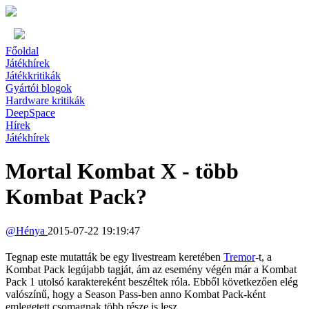
Főoldal
Játékhírek
Játékkritikák
Gyártói blogok
Hardware kritikák
DeepSpace
Hírek
Játékhírek
Mortal Kombat X - több
Kombat Pack?
@
Hénya
2015-07-22 19:19:47
Tegnap este mutatták be egy livestream keretében
Tremor
-t, a
Kombat Pack legújabb tagját, ám az esemény végén már a Kombat
Pack 1 utolsó karaktereként beszéltek róla. Ebből következően elég
valószínű, hogy a Season Pass-ben anno Kombat Pack-ként
emlegetett csomagnak több része is lesz.