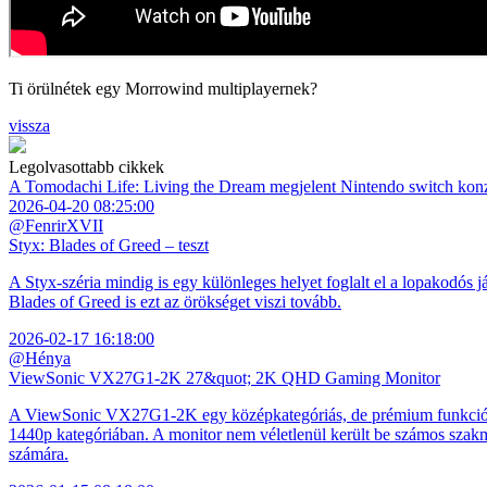
Ti örülnétek egy Morrowind multiplayernek?
vissza
Legolvasottabb cikkek
A Tomodachi Life: Living the Dream megjelent Nintendo switch kon
2026-04-20 08:25:00
@FenrirXVII
Styx: Blades of Greed – teszt
A Styx-széria mindig is egy különleges helyet foglalt el a lopakodós j
Blades of Greed is ezt az örökséget viszi tovább.
2026-02-17 16:18:00
@Hénya
ViewSonic VX27G1-2K 27&quot; 2K QHD Gaming Monitor
A ViewSonic VX27G1-2K egy középkategóriás, de prémium funkciókkal
1440p kategóriában. A monitor nem véletlenül került be számos szakmai
számára.