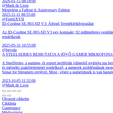
2026-01-15 08:18:00
@Mark de Leon
Megjelent a Fallout 4: Anniversary Edition
2025-11-11 08:55:00
@FenrirXVII
ID-Cooling SE-903-SD V3: Átfogó Termékfelülvizsgálat
Az ID-Cooling SE-903-SD V3 egy kompakt, 92 milliméteres ventilátor
rendelkezik
2025-05-31 10:55:00
@bgyula
A STEELSERIES BEMUTATJA A JÖVŐ GAMER MIKROFONJ
A SteelSeries, a gaming- és esport perifériák világelső gyártója ma b
és mérnöki szakértelemmel rendelkező, a gamerek problémáinak megol
Sonar for Streamers erejével. Most „végre a gamereknek is van hangj
2023-10-05 11:32:00
@Mark de Leon
Olvasott cikkeim
Cikklista
Gamespace
Médiaajánlat