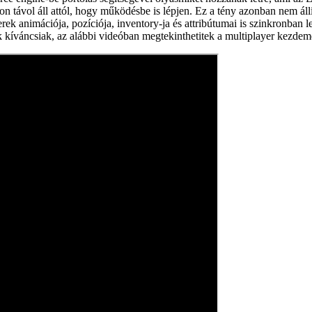
n távol áll attól, hogy működésbe is lépjen. Ez a tény azonban nem áll
ek animációja, pozíciója, inventory-ja és attribútumai is szinkronban 
ok kíváncsiak, az alábbi videóban megtekinthetitek a multiplayer kezd