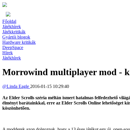
Főoldal
Játékhírek
Játékkritikák
Gyártói blogok
Hardware kritikák
DeepSpace
Hírek
Játékhírek
Morrowind multiplayer mod - k
@
Linda Eagle
2016-01-15 10:29:40
Az Elder Scrolls széria méltán ismert hatalmas felfedezhető világ
élményt barátainkkal, erre az Elder Scrolls Online lehetőséget kín
köszönhetően.
A modderek azon dolgoznak, hogy a 13 éves játékot egy új, open-sourc