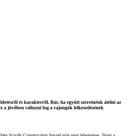
detésről és karakterről. Bár, ha együtt szeretnénk átélni az
 ez a jövőben változni fog a rajongók lelkesedésének
der Scrolls Construction Set-tel már nem lehetséges. Ilyen a