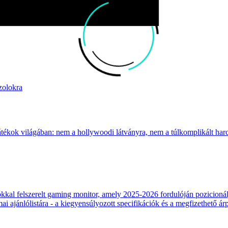
zolokra
átékok világában: nem a hollywoodi látványra, nem a túlkomplikált harcr
 felszerelt gaming monitor, amely 2025-2026 fordulóján pozicionálja
 ajánlólistára - a kiegyensúlyozott specifikációk és a megfizethető ár