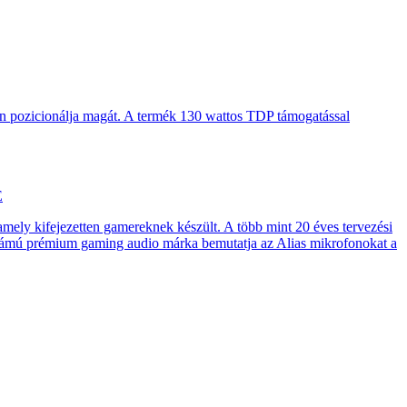
en pozicionálja magát. A termék 130 wattos TDP támogatással
E
 amely kifejezetten gamereknek készült. A több mint 20 éves tervezési
számú prémium gaming audio márka bemutatja az Alias mikrofonokat a