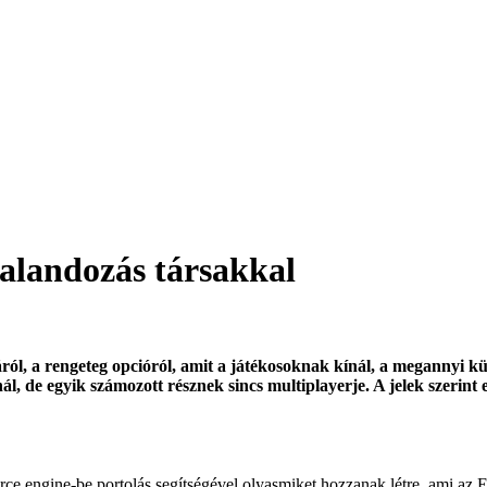
alandozás társakkal
áról, a rengeteg opcióról, amit a játékosoknak kínál, a megannyi kül
ál, de egyik számozott résznek sincs multiplayerje. A jelek szerint
e engine-be portolás segítségével olyasmiket hozzanak létre, ami az El