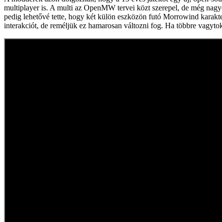
multiplayer is. A multi az OpenMW tervei közt szerepel, de még nagyo
pedig lehetővé tette, hogy két külön eszközön futó Morrowind karakter
interakciót, de reméljük ez hamarosan változni fog. Ha többre vagyt