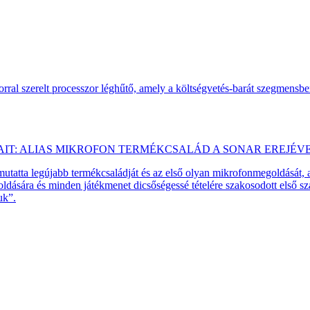
ral szerelt processzor léghűtő, amely a költségvetés-barát szegmensb
AIT: ALIAS MIKROFON TERMÉKCSALÁD A SONAR EREJÉV
emutatta legújabb termékcsaládját és az első olyan mikrofonmegoldását,
dására és minden játékmenet dicsőségessé tételére szakosodott első 
uk”.