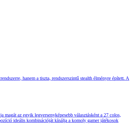
endszerre, hanem a tiszta, rendszerszintű stealth élményre épített. A
 magát az egyik legversenyképesebb választásként a 27 colos,
pozíció ideális kombinációját kínálja a komoly gamer játékosok