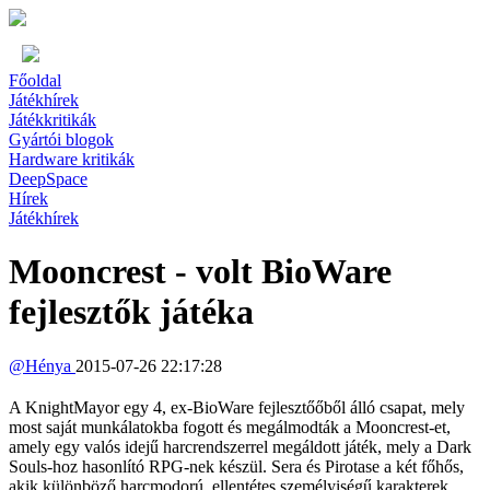
Főoldal
Játékhírek
Játékkritikák
Gyártói blogok
Hardware kritikák
DeepSpace
Hírek
Játékhírek
Mooncrest - volt BioWare
fejlesztők játéka
@
Hénya
2015-07-26 22:17:28
A KnightMayor egy 4, ex-BioWare fejlesztőőből álló csapat, mely
most saját munkálatokba fogott és megálmodták a Mooncrest-et,
amely egy valós idejű harcrendszerrel megáldott játék, mely a Dark
Souls-hoz hasonlító RPG-nek készül. Sera és Pirotase a két főhős,
akik különböző harcmodorú, ellentétes személyiségű karakterek.