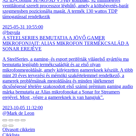
Az ID-Cooling SE-903-SD V3 egy kompakt, 92 milliméteres
ventilátorral szerelt processzor léghűtő, amely a költségvetés-barát
szegmensben pozicionálja magát. A termék 130 wattos TDP
támogatással rendelkezik
2025-05-31 10:55:00
@bgyula
A STEELSERIES BEMUTATJA A JÖVŐ GAMER
MIKROFONJAIT: ALIAS MIKROFON TERMÉKCSALÁD A
SONAR EREJÉVE
A SteelSeries, a gaming- és esport perifériák világelső gyártója ma
bemutatta legújabb termékcsaládját és az első olyan
mikrofonmegoldását, amely kifejezetten gamereknek készült. A több
mint 20 éves tervezési és mérnöki szakértelemmel rendelkező, a
gamerek problémáinak megoldására és minden játékmenet
dicsőségessé tételére szakosodott első számú prémium gaming audio
márka bemutatja az Alias mikrofonokat a Sonar for Streamers
erejével. Most „végre a gamereknek is van hangjuk”.
2023-10-05 11:32:00
@Mark de Leon
Olvasott cikkeim
Cikklista