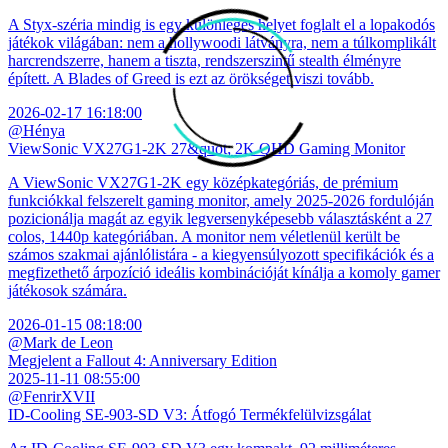
A Styx-széria mindig is egy különleges helyet foglalt el a lopakodós
játékok világában: nem a hollywoodi látványra, nem a túlkomplikált
harcrendszerre, hanem a tiszta, rendszerszintű stealth élményre
épített. A Blades of Greed is ezt az örökséget viszi tovább.
2026-02-17 16:18:00
@Hénya
ViewSonic VX27G1-2K 27&quot; 2K QHD Gaming Monitor
A ViewSonic VX27G1-2K egy középkategóriás, de prémium
funkciókkal felszerelt gaming monitor, amely 2025-2026 fordulóján
pozicionálja magát az egyik legversenyképesebb választásként a 27
colos, 1440p kategóriában. A monitor nem véletlenül került be
számos szakmai ajánlólistára - a kiegyensúlyozott specifikációk és a
megfizethető árpozíció ideális kombinációját kínálja a komoly gamer
játékosok számára.
2026-01-15 08:18:00
@Mark de Leon
Megjelent a Fallout 4: Anniversary Edition
2025-11-11 08:55:00
@FenrirXVII
ID-Cooling SE-903-SD V3: Átfogó Termékfelülvizsgálat