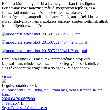
Előbbi a közel-, míg utóbbi a távolsági harcban jártas figura.
Feladataink közé tartozik a már jól megszokott fejlődés, és a
tapasztalati pontok gyűjtése, melyek felhasználásával új
képességekkel gyarapodik majd arzenálunk, ám a játék kínálta
egyéb feladványok nem a szokásos alacsony szinten foglalnak állást,
hanem feljebb teszik a lécet.
Ennyiben sajnos ki is merültek információink a projekttel
kapcsolatban, mindenesetre szerintünk elég ígéretesnek tűnik és
eléggé cooperative szaga van a dolognak. Mit gondoltok?
vissza
Legolvasottabb cikkek
A Tomodachi Life: Living the Dream megjelent Nintendo switch
konzolokra
2026-04-20 08:25:00
@FenrirXVII
Styx: Blades of Greed – teszt