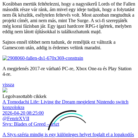
Korábban mertük feltételezni, hogy a nagysikerű Lords of the Fallen
második része vár ránk, ám mivel egy ideje tudjuk, hogy a folytatást
nem ők készítik, esélytelen feltevés volt. Most azonban megtudtuk a
projekt címét, ami nem más, mint The Surge. A sci-fi szerepjáték
még korai fázisban jár. Egy igazi hardcore RPG-t ígértek, melyben
eddig nem látott újításokkal is találkozhatunk majd.
Sajnos ennél többet nem tudunk, de reméljük ez változik a
Gamescom után, addig is érdemes velünk maradni.
A megjelenés 2017-re várható PC-re, Xbox One-ra és Play Station
4-re.
vissza
Legolvasottabb cikkek
A Tomodachi Life: Living the Dream megjelent Nintendo switch
konzolokra
2026-04-20 08:25:00
@FenrirXVII
Styx: Blades of Greed – teszt
A Styx-széria mindig is egy különleges helyet foglalt el a lopakodós