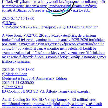
játékok világában: nem a hollywoodi látványra, nem a túlkomplikált
harcrendszerre, hanem a tiszta, rendszerszintű stealth élményre
épített. A Blades of Greed is ezt az örökséget viszi tovább.
2026-02-17 16:18:00
@Hénya
ViewSonic VX27G1-2K 27&quot; 2K QHD Gaming Monitor
A ViewSonic VX27G1-2K egy középkategóriás, de prémium
funkciókkal felszerelt gaming monitor, amely 2025-2026 fordulóján
pozicionálja magát az egyik legversenyképesebb választásként a 27
colos, 1440p kategóriában. A monitor nem véletlenül került be
számos szakmai ajánlólistára - a kiegyensúlyozott specifikációk és a
megfizethető árpozíció ideális kombinációját kínálja a komoly gamer
játékosok számára.
2026-01-15 08:18:00
@Mark de Leon
Megjelent a Fallout 4: Anniversary Edition
2025-11-11 08:55:00
@FenrirXVII
ID-Cooling SE-903-SD V3: Átfogó Termékfelülvizsgálat
Az ID-Cooling SE-903-SD V3 egy kompakt, 92 milliméteres
ventilátorral szerelt processzor léghűtő, amely a költségvetés-barát