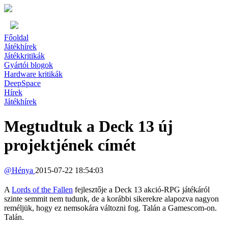
Főoldal
Játékhírek
Játékkritikák
Gyártói blogok
Hardware kritikák
DeepSpace
Hírek
Játékhírek
Megtudtuk a Deck 13 új
projektjének címét
@
Hénya
2015-07-22 18:54:03
A
Lords of the Fallen
fejlesztője a Deck 13 akció-RPG játékáról
szinte semmit nem tudunk, de a korábbi sikerekre alapozva nagyon
reméljük, hogy ez nemsokára változni fog. Talán a Gamescom-on.
Talán.