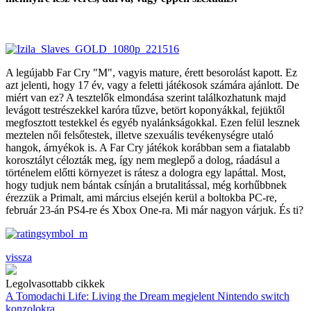
A legújabb Far Cry "M", vagyis mature, érett besorolást kapott. Ez
azt jelenti, hogy 17 év, vagy a feletti játékosok számára ajánlott. De
miért van ez? A tesztelők elmondása szerint találkozhatunk majd
levágott testrészekkel karóra tűzve, betört koponyákkal, fejüktől
megfosztott testekkel és egyéb nyalánkságokkal. Ezen felül lesznek
meztelen női felsőtestek, illetve szexuális tevékenységre utaló
hangok, árnyékok is. A Far Cry játékok korábban sem a fiatalabb
korosztályt célozták meg, így nem meglepő a dolog, ráadásul a
történelem előtti környezet is rátesz a dologra egy lapáttal. Most,
hogy tudjuk nem bántak csínján a brutalitással, még korhűbbnek
érezzük a Primalt, ami március elsején kerül a boltokba PC-re,
február 23-án PS4-re és Xbox One-ra. Mi már nagyon várjuk. És ti?
vissza
Legolvasottabb cikkek
A Tomodachi Life: Living the Dream megjelent Nintendo switch
konzolokra