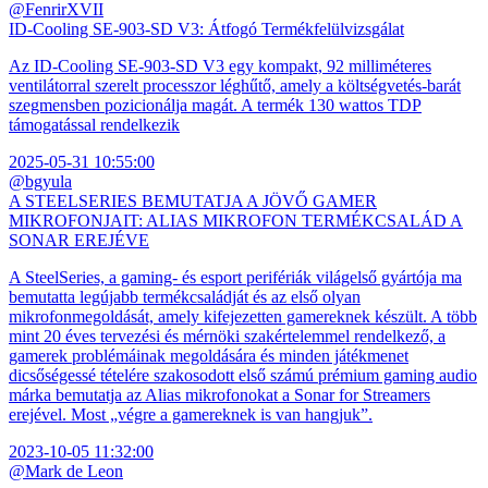
@FenrirXVII
ID-Cooling SE-903-SD V3: Átfogó Termékfelülvizsgálat
Az ID-Cooling SE-903-SD V3 egy kompakt, 92 milliméteres
ventilátorral szerelt processzor léghűtő, amely a költségvetés-barát
szegmensben pozicionálja magát. A termék 130 wattos TDP
támogatással rendelkezik
2025-05-31 10:55:00
@bgyula
A STEELSERIES BEMUTATJA A JÖVŐ GAMER
MIKROFONJAIT: ALIAS MIKROFON TERMÉKCSALÁD A
SONAR EREJÉVE
A SteelSeries, a gaming- és esport perifériák világelső gyártója ma
bemutatta legújabb termékcsaládját és az első olyan
mikrofonmegoldását, amely kifejezetten gamereknek készült. A több
mint 20 éves tervezési és mérnöki szakértelemmel rendelkező, a
gamerek problémáinak megoldására és minden játékmenet
dicsőségessé tételére szakosodott első számú prémium gaming audio
márka bemutatja az Alias mikrofonokat a Sonar for Streamers
erejével. Most „végre a gamereknek is van hangjuk”.
2023-10-05 11:32:00
@Mark de Leon