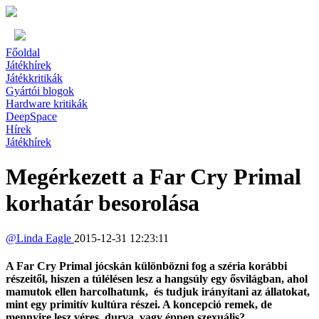
Főoldal
Játékhírek
Játékkritikák
Gyártói blogok
Hardware kritikák
DeepSpace
Hírek
Játékhírek
Megérkezett a Far Cry Primal
korhatár besorolása
@
Linda Eagle
2015-12-31 12:23:11
A Far Cry Primal jócskán különbözni fog a széria korábbi
részeitől, hiszen a túlélésen lesz a hangsúly egy ősvilágban, ahol
mamutok ellen harcolhatunk, és tudjuk irányítani az állatokat,
mint egy primitív kultúra részei. A koncepció remek, de
mennyire lesz véres, durva, vagy éppen szexuális?