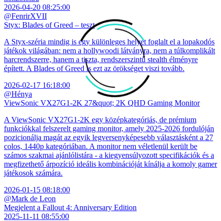
2026-04-20 08:25:00
@FenrirXVII
Styx: Blades of Greed – teszt
A Styx-széria mindig is egy különleges helyet foglalt el a lopakodós
játékok világában: nem a hollywoodi látványra, nem a túlkomplikált
harcrendszerre, hanem a tiszta, rendszerszintű stealth élményre
épített. A Blades of Greed is ezt az örökséget viszi tovább.
2026-02-17 16:18:00
@Hénya
ViewSonic VX27G1-2K 27&quot; 2K QHD Gaming Monitor
A ViewSonic VX27G1-2K egy középkategóriás, de prémium
funkciókkal felszerelt gaming monitor, amely 2025-2026 fordulóján
pozicionálja magát az egyik legversenyképesebb választásként a 27
colos, 1440p kategóriában. A monitor nem véletlenül került be
számos szakmai ajánlólistára - a kiegyensúlyozott specifikációk és a
megfizethető árpozíció ideális kombinációját kínálja a komoly gamer
játékosok számára.
2026-01-15 08:18:00
@Mark de Leon
Megjelent a Fallout 4: Anniversary Edition
2025-11-11 08:55:00