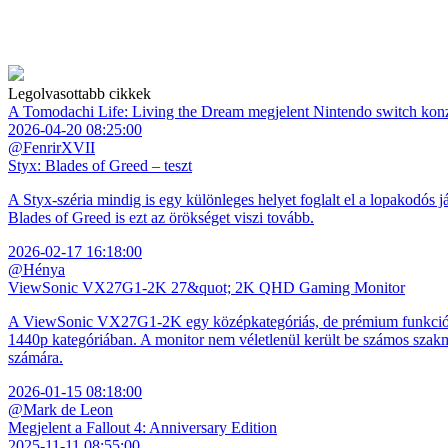
Legolvasottabb cikkek
A Tomodachi Life: Living the Dream megjelent Nintendo switch kon
2026-04-20 08:25:00
@FenrirXVII
Styx: Blades of Greed – teszt
A Styx-széria mindig is egy különleges helyet foglalt el a lopakodós j
Blades of Greed is ezt az örökséget viszi tovább.
2026-02-17 16:18:00
@Hénya
ViewSonic VX27G1-2K 27&quot; 2K QHD Gaming Monitor
A ViewSonic VX27G1-2K egy középkategóriás, de prémium funkciókkal
1440p kategóriában. A monitor nem véletlenül került be számos szakmai
számára.
2026-01-15 08:18:00
@Mark de Leon
Megjelent a Fallout 4: Anniversary Edition
2025-11-11 08:55:00