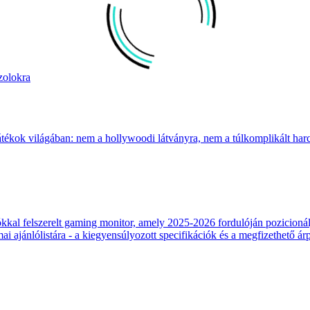
zolokra
átékok világában: nem a hollywoodi látványra, nem a túlkomplikált harcr
 felszerelt gaming monitor, amely 2025-2026 fordulóján pozicionálja
 ajánlólistára - a kiegyensúlyozott specifikációk és a megfizethető ár