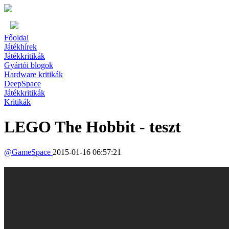
Főoldal
Játékhírek
Játékkritikák
Gyártói blogok
Hardware kritikák
DeepSpace
Játékkritikák
Kritikák
LEGO The Hobbit - teszt
@
GameSpace
2015-01-16 06:57:21