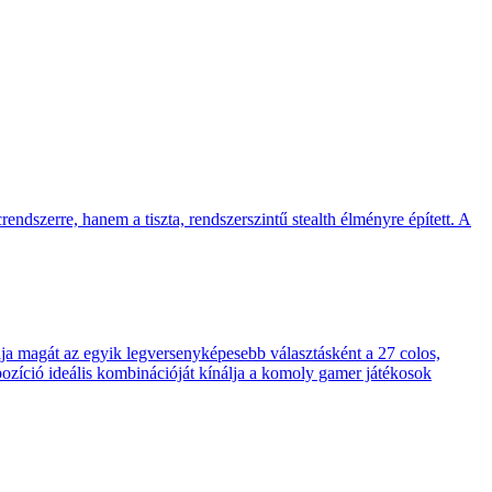
endszerre, hanem a tiszta, rendszerszintű stealth élményre épített. A
 magát az egyik legversenyképesebb választásként a 27 colos,
pozíció ideális kombinációját kínálja a komoly gamer játékosok