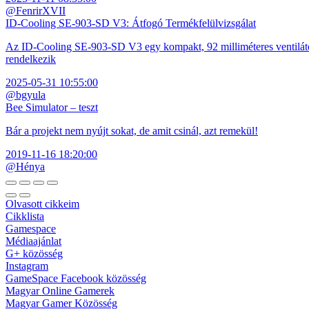
@FenrirXVII
ID-Cooling SE-903-SD V3: Átfogó Termékfelülvizsgálat
Az ID-Cooling SE-903-SD V3 egy kompakt, 92 milliméteres ventilátor
rendelkezik
2025-05-31 10:55:00
@bgyula
Bee Simulator – teszt
Bár a projekt nem nyújt sokat, de amit csinál, azt remekül!
2019-11-16 18:20:00
@Hénya
Olvasott cikkeim
Cikklista
Gamespace
Médiaajánlat
G+ közösség
Instagram
GameSpace Facebook közösség
Magyar Online Gamerek
Magyar Gamer Közösség