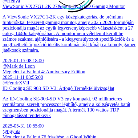
@Hénya
ViewSonic VX27G1-2K 27&quot; 2K QHD Gaming Monitor
A ViewSonic VX27G1-2K egy középkategóriás, de prémium
funkciókkal felszerelt gaming monitor, amely 2025-2026 fordulóján
pozicionálja magát az egyik legversenyképesebb választásként a 27
colos, 1440p kategóriában. A monitor nem véletlenül került be
számos szakmai ajánlólistára - a kiegyensúlyozott specifikációk és a
megfizethető árpozíció ideális kombinációját kínálja a komoly gamer
játékosok számára.
2026-01-15 08:18:00
@Mark de Leon
Megjelent a Fallout 4: Anniversary Edition
2025-11-11 08:55:00
@FenrirXVII
ID-Cooling SE-903-SD V3: Átfogó Termékfelülvizsgálat
Az ID-Cooling SE-903-SD V3 egy kompakt, 92 milliméteres
ventilátorral szerelt processzor léghűtő, amely a költségvetés-barát
szegmensben pozicionálja magát. A termék 130 wattos TDP
támogatással rendelkezik
2025-05-31 10:55:00
@bgyula
Megjelent a Fallout 76 frissítése, a Ghoul Within