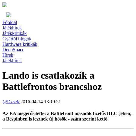
Főoldal
Játékhírek
Játékkritikák
Gyártói blogok
Hardware kritikák
DeepSpace
Hírek
Játékhírek
Lando is csatlakozik a
Battlefrontos brancshoz
@
Dzsek
2016-04-14 13:19:51
Az EA megerősítette: a Battlefront második fizetős DLC-jében,
a Bespinben is lesznek új hősök - szám szerint kettő.