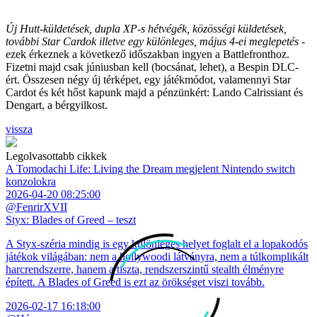
Új Hutt-küldetések, dupla XP-s hétvégék, közösségi küldetések,
további Star Cardok illetve egy különleges, május 4-ei meglepetés
-
ezek érkeznek a következő időszakban ingyen a Battlefronthoz.
Fizetni majd csak júniusban kell (bocsánat, lehet), a Bespin DLC-
ért. Összesen négy új térképet, egy játékmódot, valamennyi Star
Cardot és két hőst kapunk majd a pénzünkért: Lando Calrissiant és
Dengart, a bérgyilkost.
vissza
Legolvasottabb cikkek
A Tomodachi Life: Living the Dream megjelent Nintendo switch
konzolokra
2026-04-20 08:25:00
@FenrirXVII
Styx: Blades of Greed – teszt
A Styx-széria mindig is egy különleges helyet foglalt el a lopakodós
játékok világában: nem a hollywoodi látványra, nem a túlkomplikált
harcrendszerre, hanem a tiszta, rendszerszintű stealth élményre
épített. A Blades of Greed is ezt az örökséget viszi tovább.
2026-02-17 16:18:00