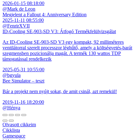
2026-01-15 08:18:00
@Mark de Leon
Megjelent a Fallout 4: Anniversary Edition
2025-11-11 08:55:00
@FenrirXVII
ID-Cooling SE-903-SD V3: Átfogó Termékfelülvizsgálat
Az ID-Cooling SE-903-SD V3 egy kompakt, 92 milliméteres
ventilátorral szerelt processzor léghűtő, amely a költségvetés-barát
szegmensben pozicionálja magát. A termék 130 wattos TDP
támogatással rendelkezik
2025-05-31 10:55:00
@bgyula
Bee Simulator – teszt
Bár a projekt nem nyújt sokat, de amit csinál, azt remekül!
2019-11-16 18:20:00
@Hénya
Olvasott cikkeim
Cikklista
Gamespace