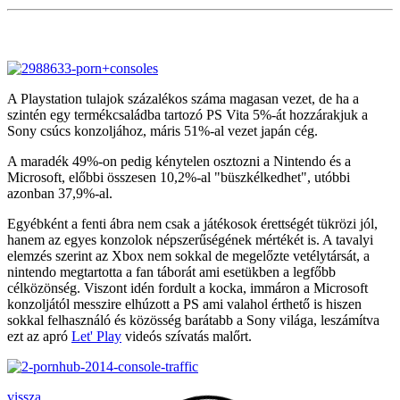
A Playstation tulajok százalékos száma magasan vezet, de ha a
szintén egy termékcsaládba tartozó PS Vita 5%-át hozzárakjuk a
Sony csúcs konzoljához, máris 51%-al vezet japán cég.
A maradék 49%-on pedig kénytelen osztozni a Nintendo és a
Microsoft, előbbi összesen 10,2%-al "büszkélkedhet", utóbbi
azonban 37,9%-al.
Egyébként a fenti ábra nem csak a játékosok érettségét tükrözi jól,
hanem az egyes konzolok népszerűségének mértékét is. A tavalyi
elemzés szerint az Xbox nem sokkal de megelőzte vetélytársát, a
nintendo megtartotta a fan táborát ami esetükben a legfőbb
célközönség. Viszont idén fordult a kocka, immáron a Microsoft
konzoljától messzire elhúzott a PS ami valahol érthető is hiszen
sokkal felhasználó és közösség barátabb a Sony világa, leszámítva
ezt az apró
Let' Play
videós szívatás malőrt.
vissza