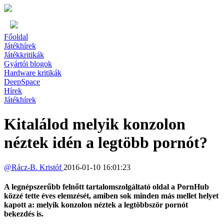
Főoldal
Játékhírek
Játékkritikák
Gyártói blogok
Hardware kritikák
DeepSpace
Hírek
Játékhírek
Kitalálod melyik konzolon
néztek idén a legtöbb pornót?
@
Rácz-B. Kristóf
2016-01-10 16:01:23
A legnépszerűbb felnőtt tartalomszolgáltató oldal a PornHub
közzé tette éves elemzését, amiben sok minden más mellet helyet
kapott a: melyik konzolon néztek a legtöbbször pornót
bekezdés is.