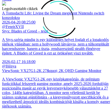
Legolvasottabb cikkek
A Tomodachi Life: Living the Dream megjelent Nintendo switch
konzolokra
2026-04-20 08:25:00
@FenrirXVII
Styx: Blades of Greed – teszt
A Styx-széria mindig is egy különleges helyet foglalt el a lopakodós
játékok világában: nem a hollywoodi látványra, nem a túlkomplikált
harcrendszerre, hanem a tiszta, rendszerszintű stealth élményre
épített. A Blades of Greed is ezt az örökséget viszi tovább.
2026-02-17 16:18:00
@Hénya
ViewSonic VX27G1-2K 27&quot; 2K QHD Gaming Monitor
A ViewSonic VX27G1-2K egy középkategóriás, de prémium
funkciókkal felszerelt gaming monitor, amely 2025-2026 fordulóján
pozicionálja magát az egyik legversenyképesebb választásként a 27
colos, 1440p kategóriában. A monitor nem véletlenül került be
számos szakmai ajánlólistára - a kiegyensúlyozott specifikációk és a
megfizethető árpozíció ideális kombinációját kínálja a komoly gamer
játékosok számára.