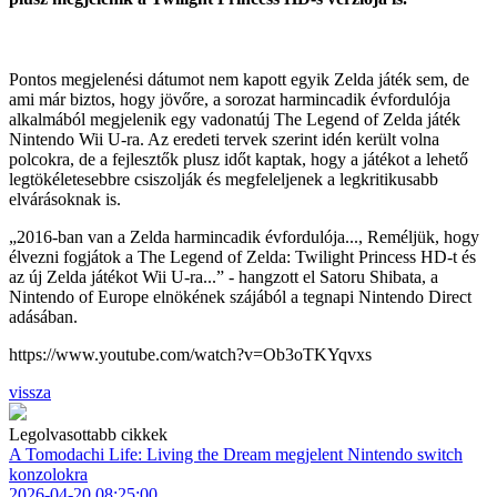
Pontos megjelenési dátumot nem kapott egyik Zelda játék sem, de
ami már biztos, hogy jövőre, a sorozat harmincadik évfordulója
alkalmából megjelenik egy vadonatúj The Legend of Zelda játék
Nintendo Wii U-ra. Az eredeti tervek szerint idén került volna
polcokra, de a fejlesztők plusz időt kaptak, hogy a játékot a lehető
legtökéletesebbre csiszolják és megfeleljenek a legkritikusabb
elvárásoknak is.
„2016-ban van a Zelda harmincadik évfordulója..., Reméljük, hogy
élvezni fogjátok a The Legend of Zelda: Twilight Princess HD-t és
az új Zelda játékot Wii U-ra...” - hangzott el Satoru Shibata, a
Nintendo of Europe elnökének szájából a tegnapi Nintendo Direct
adásában.
https://www.youtube.com/watch?v=Ob3oTKYqvxs
vissza
Legolvasottabb cikkek
A Tomodachi Life: Living the Dream megjelent Nintendo switch
konzolokra
2026-04-20 08:25:00