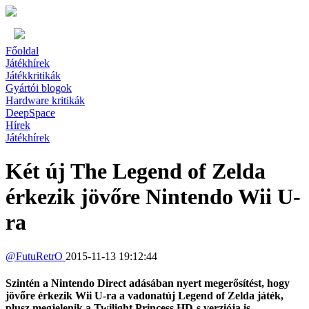
Főoldal
Játékhírek
Játékkritikák
Gyártói blogok
Hardware kritikák
DeepSpace
Hírek
Játékhírek
Két új The Legend of Zelda
érkezik jövőre Nintendo Wii U-
ra
@
FutuRetrO
2015-11-13 19:12:44
Szintén a Nintendo Direct adásában nyert megerősítést, hogy
jövőre érkezik Wii U-ra a vadonatúj Legend of Zelda játék,
plusz megjelenik a Twilight Princess HD-s verziója is.