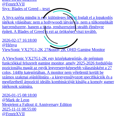
@FenrirXVII
Styx: Blades of Greed – teszt
A Styx-széria mindig is egy különleges helyet foglalt el a lopakodós
játékok világában: nem a hollywoodi látványra, nem a túlkomplikált
harcrendszerre, hanem a tiszta, rendszerszintű stealth élményre
épített. A Blades of Greed is ezt az örökséget viszi tovább.
2026-02-17 16:18:00
@Hénya
ViewSonic VX27G1-2K 27&quot; 2K QHD Gaming Monitor
A ViewSonic VX27G1-2K egy középkategóriás, de prémium
funkciókkal felszerelt gaming monitor, amely 2025-2026 fordulóján
pozicionálja magát az egyik legversenyképesebb választásként a 27
colos, 1440p kategóriában. A monitor nem véletlenül került be
számos szakmai ajánlólistára - a kiegyensúlyozott specifikációk és a
megfizethető árpozíció ideális kombinációját kínálja a komoly gamer
játékosok számára.
2026-01-15 08:18:00
@Mark de Leon
Megjelent a Fallout 4: Anniversary Edition
2025-11-11 08:55:00
@FenrirXVII