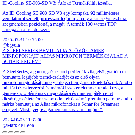
ID-Cooling SE-903-SD V3: Átfogó Termékfelülvizsgálat
Az ID-Cooling SE-903-SD V3 egy kompakt, 92 milliméteres
ventilátorral szerelt processzor léghűtő, amely a költségvetés-barát
szegmensben pozicionálja magát. A termék 130 wattos TDP
támogatással rendelkezik
2025-05-31 10:55:00
@bgyula
A STEELSERIES BEMUTATJA A JÖVŐ GAMER
MIKROFONJAIT: ALIAS MIKROFON TERMÉKCSALÁD A
SONAR EREJÉVE
A SteelSeries, a gaming- és esport perifériák világelső gyártója ma
bemutatta legújabb termékcsaládját és az első olyan
mikrofonmegoldását, amely kifejezetten gamereknek készült. A több
mint 20 éves tervezési és mérnöki szakértelemmel rendelkező, a
gamerek problémáinak megoldására és minden játékmenet
dicsőségessé tételére szakosodott első számú prémium gaming audio
márka bemutatja az Alias mikrofonokat a Sonar for Streamers
erejével. Most „végre a gamereknek is van hangjuk”.
2023-10-05 11:32:00
@Mark de Leon