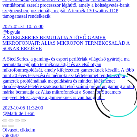
ventilátorral szerelt processzor léghűtő, amely a költségvetés-barát
szegmensben pozicionálja magát. A termék 130 wattos TDP
támogatással rendelkezik
2025-05-31 10:55:00
@bgyula
A STEELSERIES BEMUTATJA A JÖVŐ GAMER
MIKROFONJAIT: ALIAS MIKROFON TERMÉKCSALÁD A
SONAR EREJÉVE
A SteelSeries, a gaming- és esport perifériák világelső gyártója ma
bemutatta legújabb termékcsaládját és az első olyan
mikrofonmegoldását, amely kifejezetten gamereknek készült. A több
mint 20 éves tervezési és mérnöki szakértelemmel rendelkező, a
gamerek problémáinak megoldására és minden játékmenet
dicsőségessé tételére szakosodott első számú prémium gaming audio
márka bemutatja az Alias mikrofonokat a Sonar for Streamers
erejével. Most „végre a gamereknek is van hangjuk”.
2023-10-05 11:32:00
@Mark de Leon
Olvasott cikkeim
Cikklista