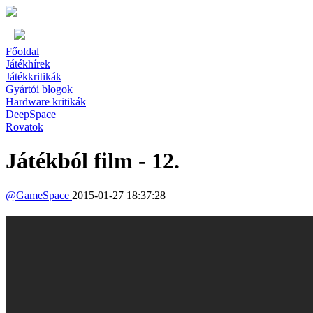
Főoldal
Játékhírek
Játékkritikák
Gyártói blogok
Hardware kritikák
DeepSpace
Rovatok
Játékból film - 12.
@
GameSpace
2015-01-27 18:37:28