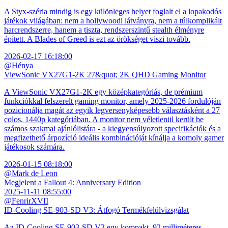
A Styx-széria mindig is egy különleges helyet foglalt el a lopakodós
játékok világában: nem a hollywoodi látványra, nem a túlkomplikált
harcrendszerre, hanem a tiszta, rendszerszintű stealth élményre
épített. A Blades of Greed is ezt az örökséget viszi tovább.
2026-02-17 16:18:00
@Hénya
ViewSonic VX27G1-2K 27&quot; 2K QHD Gaming Monitor
A ViewSonic VX27G1-2K egy középkategóriás, de prémium
funkciókkal felszerelt gaming monitor, amely 2025-2026 fordulóján
pozicionálja magát az egyik legversenyképesebb választásként a 27
colos, 1440p kategóriában. A monitor nem véletlenül került be
számos szakmai ajánlólistára - a kiegyensúlyozott specifikációk és a
megfizethető árpozíció ideális kombinációját kínálja a komoly gamer
játékosok számára.
2026-01-15 08:18:00
@Mark de Leon
Megjelent a Fallout 4: Anniversary Edition
2025-11-11 08:55:00
@FenrirXVII
ID-Cooling SE-903-SD V3: Átfogó Termékfelülvizsgálat
Az ID-Cooling SE-903-SD V3 egy kompakt, 92 milliméteres