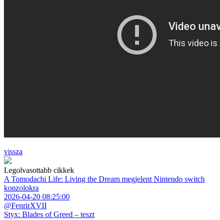
vissza
Legolvasottabb cikkek
A Tomodachi Life: Living the Dream megjelent Nintendo switch
konzolokra
2026-04-20 08:25:00
@FenrirXVII
Styx: Blades of Greed – teszt