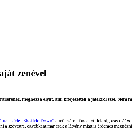
saját zenével
ileréhez, méghozzá olyat, ami kifejezetten a játékról szól. Nem me
Guetta-féle „Shot Me Down”
című szám titánosított feldolgozása.
(Ami 
ni a szövegre, egyébként már csak a látvány miatt is érdemes megnézni