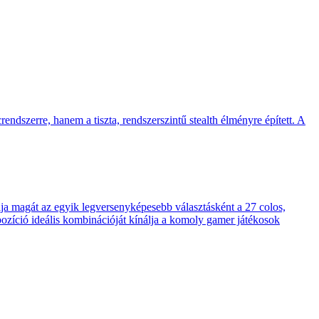
endszerre, hanem a tiszta, rendszerszintű stealth élményre épített. A
 magát az egyik legversenyképesebb választásként a 27 colos,
pozíció ideális kombinációját kínálja a komoly gamer játékosok