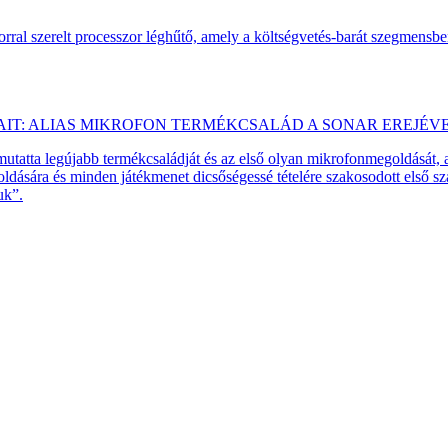
ral szerelt processzor léghűtő, amely a költségvetés-barát szegmensb
AIT: ALIAS MIKROFON TERMÉKCSALÁD A SONAR EREJÉV
emutatta legújabb termékcsaládját és az első olyan mikrofonmegoldását,
dására és minden játékmenet dicsőségessé tételére szakosodott első 
uk”.