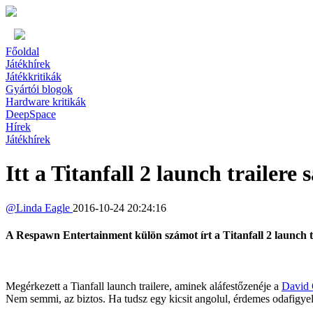
Főoldal
Játékhírek
Játékkritikák
Gyártói blogok
Hardware kritikák
DeepSpace
Hírek
Játékhírek
Itt a Titanfall 2 launch trailere 
@
Linda Eagle
2016-10-24 20:24:16
A Respawn Entertainment külön számot írt a Titanfall 2 launch tra
Megérkezett a Tianfall launch trailere, aminek aláfestőzenéje a
David 
Nem semmi, az biztos. Ha tudsz egy kicsit angolul, érdemes odafigyel