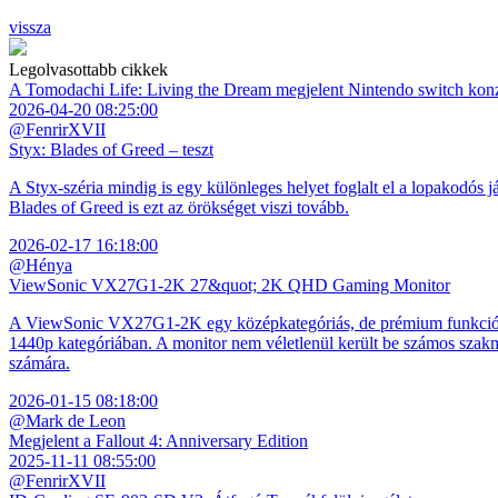
vissza
Legolvasottabb cikkek
A Tomodachi Life: Living the Dream megjelent Nintendo switch kon
2026-04-20 08:25:00
@FenrirXVII
Styx: Blades of Greed – teszt
A Styx-széria mindig is egy különleges helyet foglalt el a lopakodós j
Blades of Greed is ezt az örökséget viszi tovább.
2026-02-17 16:18:00
@Hénya
ViewSonic VX27G1-2K 27&quot; 2K QHD Gaming Monitor
A ViewSonic VX27G1-2K egy középkategóriás, de prémium funkciókkal
1440p kategóriában. A monitor nem véletlenül került be számos szakmai
számára.
2026-01-15 08:18:00
@Mark de Leon
Megjelent a Fallout 4: Anniversary Edition
2025-11-11 08:55:00
@FenrirXVII