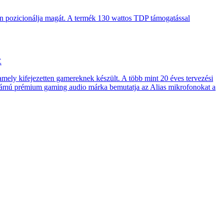
en pozicionálja magát. A termék 130 wattos TDP támogatással
E
 amely kifejezetten gamereknek készült. A több mint 20 éves tervezési
számú prémium gaming audio márka bemutatja az Alias mikrofonokat a