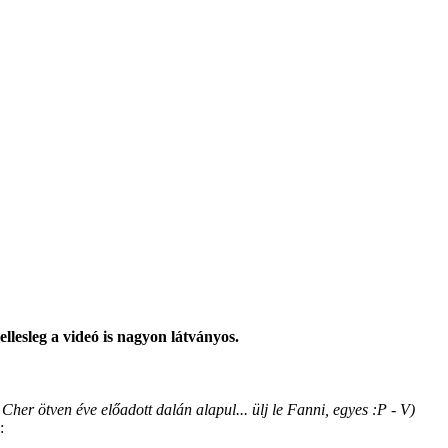
llesleg a videó is nagyon látványos.
Cher ötven éve előadott dalán alapul... ülj le Fanni, egyes :P - V)
: