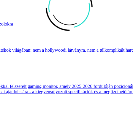
zolokra
átékok világában: nem a hollywoodi látványra, nem a túlkomplikált harcr
 felszerelt gaming monitor, amely 2025-2026 fordulóján pozicionálja
 ajánlólistára - a kiegyensúlyozott specifikációk és a megfizethető ár