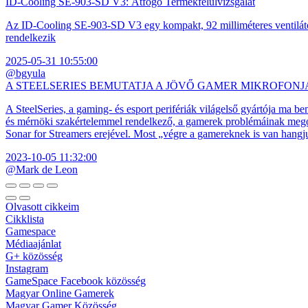
ID-Cooling SE-903-SD V3: Átfogó Termékfelülvizsgálat
Az ID-Cooling SE-903-SD V3 egy kompakt, 92 milliméteres ventilátor
rendelkezik
2025-05-31 10:55:00
@bgyula
A STEELSERIES BEMUTATJA A JÖVŐ GAMER MIKROFONJ
A SteelSeries, a gaming- és esport perifériák világelső gyártója ma b
és mérnöki szakértelemmel rendelkező, a gamerek problémáinak megol
Sonar for Streamers erejével. Most „végre a gamereknek is van hangj
2023-10-05 11:32:00
@Mark de Leon
Olvasott cikkeim
Cikklista
Gamespace
Médiaajánlat
G+ közösség
Instagram
GameSpace Facebook közösség
Magyar Online Gamerek
Magyar Gamer Közösség