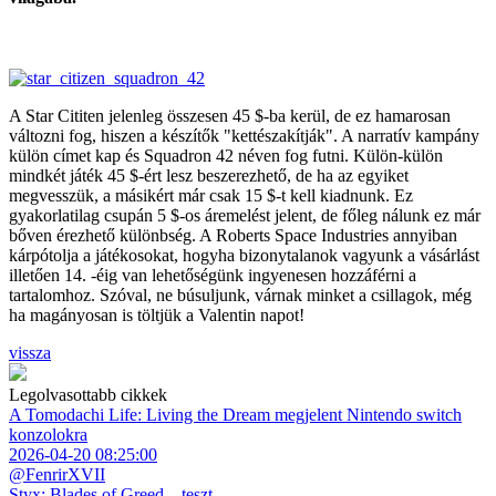
A Star Cititen jelenleg összesen 45 $-ba kerül, de ez hamarosan
változni fog, hiszen a készítők "kettészakítják". A narratív kampány
külön címet kap és Squadron 42 néven fog futni. Külön-külön
mindkét játék 45 $-ért lesz beszerezhető, de ha az egyiket
megvesszük, a másikért már csak 15 $-t kell kiadnunk. Ez
gyakorlatilag csupán 5 $-os áremelést jelent, de főleg nálunk ez már
bőven érezhető különbség. A Roberts Space Industries annyiban
kárpótolja a játékosokat, hogyha bizonytalanok vagyunk a vásárlást
illetően 14. -éig van lehetőségünk ingyenesen hozzáférni a
tartalomhoz. Szóval, ne búsuljunk, várnak minket a csillagok, még
ha magányosan is töltjük a Valentin napot!
vissza
Legolvasottabb cikkek
A Tomodachi Life: Living the Dream megjelent Nintendo switch
konzolokra
2026-04-20 08:25:00
@FenrirXVII
Styx: Blades of Greed – teszt