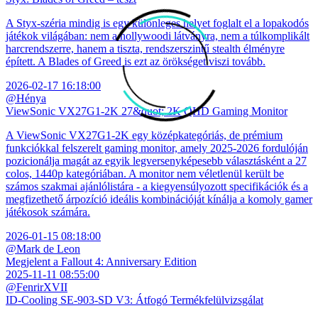
A Styx-széria mindig is egy különleges helyet foglalt el a lopakodós
játékok világában: nem a hollywoodi látványra, nem a túlkomplikált
harcrendszerre, hanem a tiszta, rendszerszintű stealth élményre
épített. A Blades of Greed is ezt az örökséget viszi tovább.
2026-02-17 16:18:00
@Hénya
ViewSonic VX27G1-2K 27&quot; 2K QHD Gaming Monitor
A ViewSonic VX27G1-2K egy középkategóriás, de prémium
funkciókkal felszerelt gaming monitor, amely 2025-2026 fordulóján
pozicionálja magát az egyik legversenyképesebb választásként a 27
colos, 1440p kategóriában. A monitor nem véletlenül került be
számos szakmai ajánlólistára - a kiegyensúlyozott specifikációk és a
megfizethető árpozíció ideális kombinációját kínálja a komoly gamer
játékosok számára.
2026-01-15 08:18:00
@Mark de Leon
Megjelent a Fallout 4: Anniversary Edition
2025-11-11 08:55:00
@FenrirXVII
ID-Cooling SE-903-SD V3: Átfogó Termékfelülvizsgálat