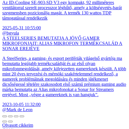
Az ID-Cooling SE-903-SD V3 egy kompakt, 92 milliméteres
ventilátorral szerelt processzor léghűtő, amely a költségvetés-barát
szegmensben pozicionálja magát. A termék 130 wattos TDP
támogatással rendelkezik
2025-05-31 10:55:00
@bgyula
A STEELSERIES BEMUTATJA A JÖVŐ GAMER
MIKROFONJAIT: ALIAS MIKROFON TERMÉKCSALÁD A
SONAR EREJÉVE
A SteelSeries, a gaming- és esport perifériák világelső gyártója ma
bemutatta legújabb termékcsaládját és az első olyan
mikrofonmegoldását, amely kifejezetten gamereknek készült. A több
mint 20 éves tervezési és mérnöki szakértelemmel rendelkező, a
gamerek problémáinak megoldására és minden játékmenet
dicsőségessé tételére szakosodott első számú prémium gaming audio
márka bemutatja az Alias mikrofonokat a Sonar for Streamers
erejével. Most „végre a gamereknek is van hangjuk”.
2023-10-05 11:32:00
@Mark de Leon
Olvasott cikkeim