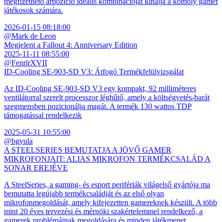
megfizethető árpozíció ideális kombinációját kínálja a komoly gamer
játékosok számára.
2026-01-15 08:18:00
@Mark de Leon
Megjelent a Fallout 4: Anniversary Edition
2025-11-11 08:55:00
@FenrirXVII
ID-Cooling SE-903-SD V3: Átfogó Termékfelülvizsgálat
Az ID-Cooling SE-903-SD V3 egy kompakt, 92 milliméteres
ventilátorral szerelt processzor léghűtő, amely a költségvetés-barát
szegmensben pozicionálja magát. A termék 130 wattos TDP
támogatással rendelkezik
2025-05-31 10:55:00
@bgyula
A STEELSERIES BEMUTATJA A JÖVŐ GAMER
MIKROFONJAIT: ALIAS MIKROFON TERMÉKCSALÁD A
SONAR EREJÉVE
A SteelSeries, a gaming- és esport perifériák világelső gyártója ma
bemutatta legújabb termékcsaládját és az első olyan
mikrofonmegoldását, amely kifejezetten gamereknek készült. A több
mint 20 éves tervezési és mérnöki szakértelemmel rendelkező, a
gamerek problémáinak megoldására és minden játékmenet