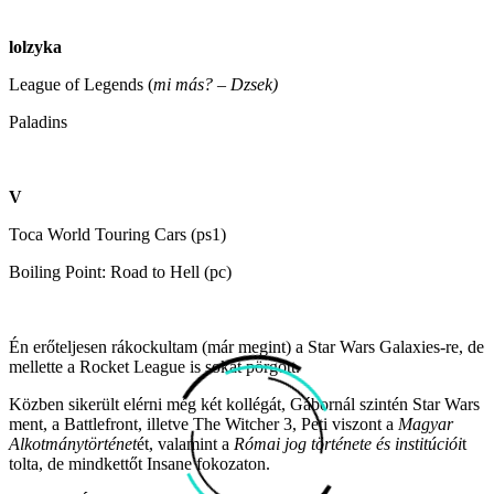
lolzyka
League of Legends (
mi más? – Dzsek)
Paladins
V
Toca World Touring Cars (ps1)
Boiling Point: Road to Hell (pc)
Én erőteljesen rákockultam (már megint) a Star Wars Galaxies-re, de
mellette a Rocket League is sokat pörgött.
Közben sikerült elérni még két kollégát, Gábornál szintén Star Wars
ment, a Battlefront, illetve The Witcher 3, Peti viszont a
Magyar
Alkotmánytörténet
ét, valamint a
Római jog története és institúciói
t
tolta, de mindkettőt Insane fokozaton.