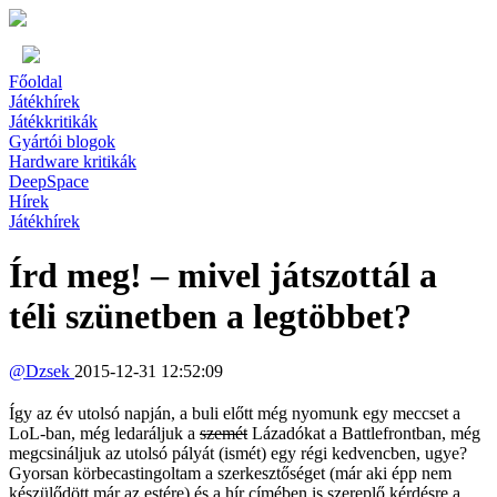
Főoldal
Játékhírek
Játékkritikák
Gyártói blogok
Hardware kritikák
DeepSpace
Hírek
Játékhírek
Írd meg! – mivel játszottál a
téli szünetben a legtöbbet?
@
Dzsek
2015-12-31 12:52:09
Így az év utolsó napján, a buli előtt még nyomunk egy meccset a
LoL-ban, még ledaráljuk a
szemét
Lázadókat a Battlefrontban, még
megcsináljuk az utolsó pályát (ismét) egy régi kedvencben, ugye?
Gyorsan körbecastingoltam a szerkesztőséget (már aki épp nem
készülődött már az estére) és a hír címében is szereplő kérdésre a