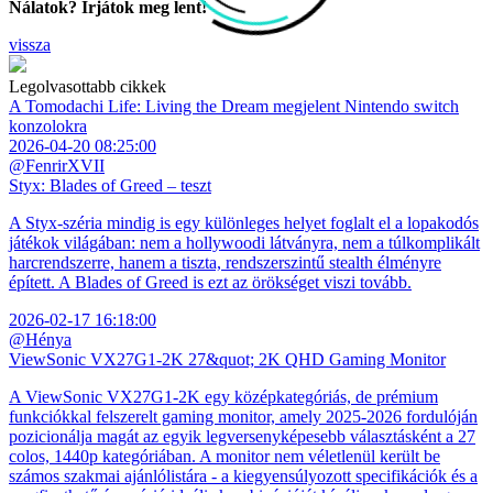
Nálatok? Írjátok meg lent!
vissza
Legolvasottabb cikkek
A Tomodachi Life: Living the Dream megjelent Nintendo switch
konzolokra
2026-04-20 08:25:00
@FenrirXVII
Styx: Blades of Greed – teszt
A Styx-széria mindig is egy különleges helyet foglalt el a lopakodós
játékok világában: nem a hollywoodi látványra, nem a túlkomplikált
harcrendszerre, hanem a tiszta, rendszerszintű stealth élményre
épített. A Blades of Greed is ezt az örökséget viszi tovább.
2026-02-17 16:18:00
@Hénya
ViewSonic VX27G1-2K 27&quot; 2K QHD Gaming Monitor
A ViewSonic VX27G1-2K egy középkategóriás, de prémium
funkciókkal felszerelt gaming monitor, amely 2025-2026 fordulóján
pozicionálja magát az egyik legversenyképesebb választásként a 27
colos, 1440p kategóriában. A monitor nem véletlenül került be
számos szakmai ajánlólistára - a kiegyensúlyozott specifikációk és a