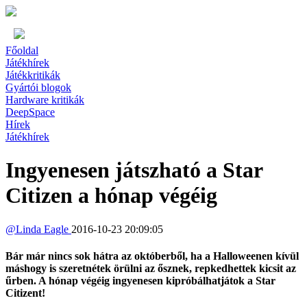
Főoldal
Játékhírek
Játékkritikák
Gyártói blogok
Hardware kritikák
DeepSpace
Hírek
Játékhírek
Ingyenesen játszható a Star
Citizen a hónap végéig
@
Linda Eagle
2016-10-23 20:09:05
Bár már nincs sok hátra az októberből, ha a Halloweenen kívül
máshogy is szeretnétek örülni az ősznek, repkedhettek kicsit az
űrben. A hónap végéig ingyenesen kipróbálhatjátok a Star
Citizent!