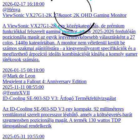
2026-02-17 16:18:00
@Hénya
ViewSonic VX27G1-2K 27&quot; 2K QHD Gaming Monitor
A ViewSonic VX27G1-2K egy középkategóriás, de prémium
funkciókkal felszerelt gaming monitor, amely 2025-2026 fordulóján
pozicionálja magát az egyik legversenyképesebb választásként a 27
colos, 1440p kategóriában. A monitor nem véletlenül került be
számos szakmai ajánlólistára - a kiegyensúlyozott specifikációk és a
megfizethető árpozíció ideális kombinációját kínálja a komoly gamer
játékosok számára.
2026-01-15 08:18:00
@Mark de Leon
Megjelent a Fallout 4: Anniversary Edition
2025-11-11 08:55:00
@FenrirXVII
ID-Cooling SE-903-SD V3: Átfogó Termékfelülvizsgálat
Az ID-Cooling SE-903-SD V3 egy kompakt, 92 milliméteres
ventilátorral szerelt processzor léghűtő, amely a költségvetés-barát
szegmensben pozicionálja magát. A termék 130 wattos TDP
támogatással rendelkezik
2025-05-31 10:55:00