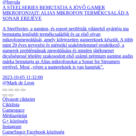
@bgyula
A STEELSERIES BEMUTATJA A JÖVŐ GAMER
MIKROFONJAIT: ALIAS MIKROFON TERMÉKCSALÁD A
SONAR EREJÉVE
A SteelSeries, a gaming- és esport perifériák világelső gyártója ma
bemutatta legújabb termékcsaládját és az első olyan
mikrofonmegoldását, amely kifejezetten gamereknek készült. A több
mint 20 éves tervezési és mérnöki szakértelemmel rendelkező, a
gamerek problémáinak megoldására és minden játékmenet
dicsőségessé tételére szakosodott első számú prémium gaming audio
márka bemutatja az Alias mikrofonokat a Sonar for Streamers
erejével. Most „végre a gamereknek is van hangjuk”.
2023-10-05 11:32:00
@Mark de Leon
Olvasott cikkeim
Cikklista
Gamespace
Médiaajánlat
G+ közösség
Instagram
GameSpace Facebook közösség