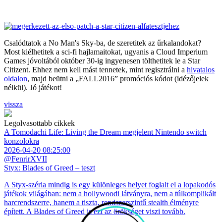
Csalódtatok a No Man's Sky-ba, de szeretitek az űrkalandokat?
Most kiélhetitek a sci-fi hajlamaitokat, ugyanis a Cloud Imperium
Games jóvoltából október 30-ig ingyenesen tölthetitek le a Star
Citizent. Ehhez nem kell mást tennetek, mint regisztrálni a
hivatalos
oldalon
, majd beütni a „FALL2016” promóciós kódot (idézőjelek
nélkül). Jó játékot!
vissza
Legolvasottabb cikkek
A Tomodachi Life: Living the Dream megjelent Nintendo switch
konzolokra
2026-04-20 08:25:00
@FenrirXVII
Styx: Blades of Greed – teszt
A Styx-széria mindig is egy különleges helyet foglalt el a lopakodós
játékok világában: nem a hollywoodi látványra, nem a túlkomplikált
harcrendszerre, hanem a tiszta, rendszerszintű stealth élményre
épített. A Blades of Greed is ezt az örökséget viszi tovább.