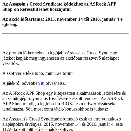
Az Assassin's Creed Syndicate kódokhoz az ASRock APP
Shop-on keresztül lehet hozzájutni.
Az akció időtartama: 2015. november 14-től 2016. január 4-e
éjféléig.
Az promóció keretében a legújabb Assassin's Creed Syndicate
játékot kapják meg ingyenesen az akcióban résztvevő alaplapot
vásárlók.
A szoftver értéke több, mint 12e forint.
A játékról bővebben
itt
olvashatsz.
Az ASRock APP Shop egy kifejezetten alkalmazások letöltésére és
a számítógép folyamatos frissítésére készült rendszer. Az ASRock
APP Shop mindig a legfrissebb BIOS-t és rendszerfrissítéseket
tartalmazza. Sőt, most extra játék-bónuszokhoz is juthatsz!
Az Assassin's Creed Syndicate promóció csak az erre vonatkozó
alaplapokra érvényes. 2015. november 14. és 2016. január 4. este
11:59 között tölthető le a játékszoftver.