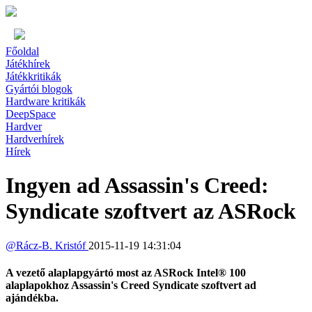
Főoldal
Játékhírek
Játékkritikák
Gyártói blogok
Hardware kritikák
DeepSpace
Hardver
Hardverhírek
Hírek
Ingyen ad Assassin's Creed:
Syndicate szoftvert az ASRock
@
Rácz-B. Kristóf
2015-11-19 14:31:04
A vezető alaplapgyártó most az ASRock Intel® 100
alaplapokhoz Assassin's Creed Syndicate szoftvert ad
ajándékba.