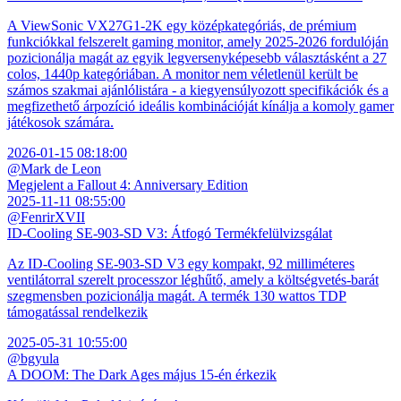
A ViewSonic VX27G1-2K egy középkategóriás, de prémium
funkciókkal felszerelt gaming monitor, amely 2025-2026 fordulóján
pozicionálja magát az egyik legversenyképesebb választásként a 27
colos, 1440p kategóriában. A monitor nem véletlenül került be
számos szakmai ajánlólistára - a kiegyensúlyozott specifikációk és a
megfizethető árpozíció ideális kombinációját kínálja a komoly gamer
játékosok számára.
2026-01-15 08:18:00
@Mark de Leon
Megjelent a Fallout 4: Anniversary Edition
2025-11-11 08:55:00
@FenrirXVII
ID-Cooling SE-903-SD V3: Átfogó Termékfelülvizsgálat
Az ID-Cooling SE-903-SD V3 egy kompakt, 92 milliméteres
ventilátorral szerelt processzor léghűtő, amely a költségvetés-barát
szegmensben pozicionálja magát. A termék 130 wattos TDP
támogatással rendelkezik
2025-05-31 10:55:00
@bgyula
A DOOM: The Dark Ages május 15-én érkezik