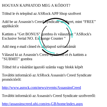
HOGYAN KAPHATOD MEG A KÓDOT?
Töltsd le és telepítsd az ASRock APP Shop szoftvert
Add be az Assassin’s Creed Syndicate szoftvert, mint “FREE”
applikációt
Kattints a "Get BONUS" gombra és válaszd az "ASRock's
Exclusive Serial NO. Exchange Counter "
Add meg e-mail címed és alaplapod szériaszámát
Válaszd ki az Assassin’s Creed Syndicate-et és kattints a
"SUBMIT" gombra
Töltsd fel a vásárlást igazoló számla vagy blokk képét
További információ az ASRock Assassin's Creed Syndicate
promócióról:
http://www.asrock.com/news/events/AssassinsCreed
További információ az Assassin's Creed Syndicate szoftverről:
http://assassinscreed.ubi.com/en-GB/home/index.aspx