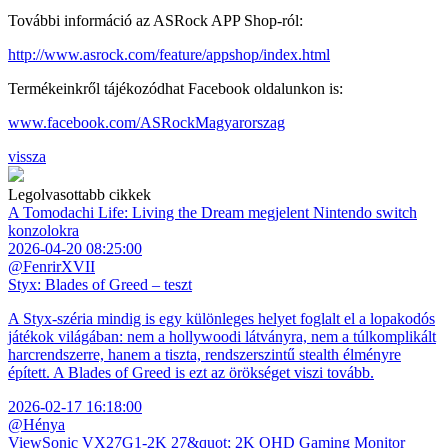
További információ az ASRock APP Shop-ról:
http://www.asrock.com/feature/appshop/index.html
Termékeinkről tájékozódhat Facebook oldalunkon is:
www.facebook.com/ASRockMagyarorszag
vissza
Legolvasottabb cikkek
A Tomodachi Life: Living the Dream megjelent Nintendo switch
konzolokra
2026-04-20 08:25:00
@FenrirXVII
Styx: Blades of Greed – teszt
A Styx-széria mindig is egy különleges helyet foglalt el a lopakodós
játékok világában: nem a hollywoodi látványra, nem a túlkomplikált
harcrendszerre, hanem a tiszta, rendszerszintű stealth élményre
épített. A Blades of Greed is ezt az örökséget viszi tovább.
2026-02-17 16:18:00
@Hénya
ViewSonic VX27G1-2K 27&quot; 2K QHD Gaming Monitor