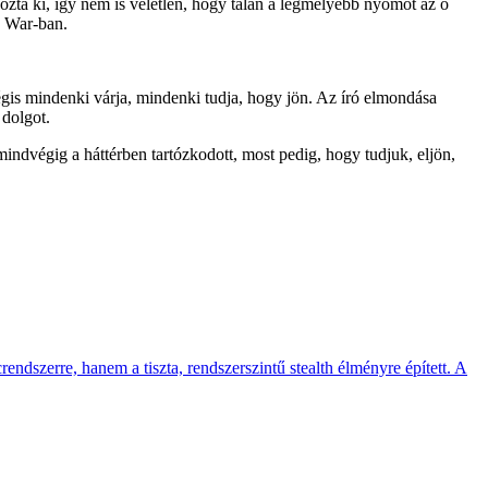
ozta ki, így nem is véletlen, hogy talán a legmélyebb nyomot az ő
y War-ban.
égis mindenki várja, mindenki tudja, hogy jön. Az író elmondása
 dolgot.
ndvégig a háttérben tartózkodott, most pedig, hogy tudjuk, eljön,
endszerre, hanem a tiszta, rendszerszintű stealth élményre épített. A