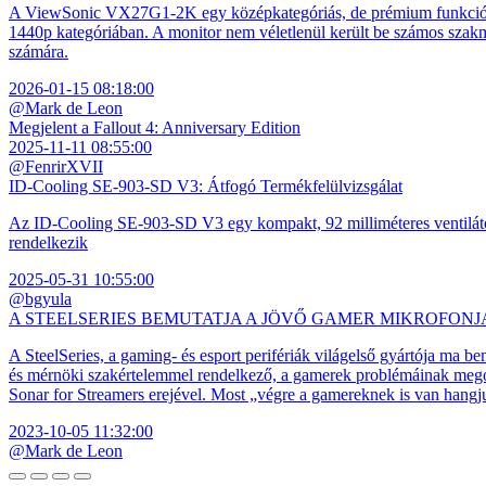
A ViewSonic VX27G1-2K egy középkategóriás, de prémium funkciókkal
1440p kategóriában. A monitor nem véletlenül került be számos szakmai
számára.
2026-01-15 08:18:00
@Mark de Leon
Megjelent a Fallout 4: Anniversary Edition
2025-11-11 08:55:00
@FenrirXVII
ID-Cooling SE-903-SD V3: Átfogó Termékfelülvizsgálat
Az ID-Cooling SE-903-SD V3 egy kompakt, 92 milliméteres ventilátor
rendelkezik
2025-05-31 10:55:00
@bgyula
A STEELSERIES BEMUTATJA A JÖVŐ GAMER MIKROFONJ
A SteelSeries, a gaming- és esport perifériák világelső gyártója ma b
és mérnöki szakértelemmel rendelkező, a gamerek problémáinak megol
Sonar for Streamers erejével. Most „végre a gamereknek is van hangj
2023-10-05 11:32:00
@Mark de Leon