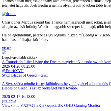
Thanos a titán még csak néhány alkalommal, jellemzően a filmek elejé
jelenetei hagyták. Josh Brolin a nem is olyan távoli jövőben több lehe
Christopher Marcus szerint bár Thanos nem szerepelt még sokat, jelen
alapján az első Infinity War-ban nagyobb szerepet kap majd, több hely
Ha belegondolunk, persze ez így logikus, hiszen míg eddig a "kisebb"
hatalmas a felhajtás körülötte.
vissza
Legolvasottabb cikkek
A Tomodachi Life: Living the Dream megjelent Nintendo switch kon
2026-04-20 08:25:00
@FenrirXVII
Styx: Blades of Greed – teszt
A Styx-széria mindig is egy különleges helyet foglalt el a lopakodós j
Blades of Greed is ezt az örökséget viszi tovább.
2026-02-17 16:18:00
@Hénya
ViewSonic VX27G1-2K 27&quot; 2K QHD Gaming Monitor