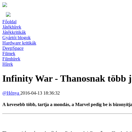
Főoldal
Játékhírek
Játékkritikák
Gyártói blogok
Hardware kritikák
DeepSpace
Filmek
Filmhírek
Hírek
Infinity War - Thanosnak több je
@
Hénya
2016-04-13 18:36:32
A kevesebb több, tartja a mondás, a Marvel pedig be is bizonyítja