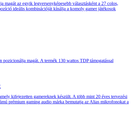
 magát az egyik legversenyképesebb választásként a 27 colos,
pozíció ideális kombinációját kínálja a komoly gamer játékosok
en pozicionálja magát. A termék 130 wattos TDP támogatással
E
 amely kifejezetten gamereknek készült. A több mint 20 éves tervezési
számú prémium gaming audio márka bemutatja az Alias mikrofonokat a