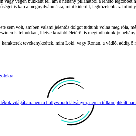
n vagy végén bukkant fel, ám e néhány pillanatból a lehető legtöbbet h
tőséget is kap a megnyilvánulásra, mint kiderült, legközelebb az Infinit
ete sem volt, amiben valami jelentős dolgot tudtunk volna meg róla, m
színen is felbukkan, illetve korábbi életéről is megtudhatunk jó néhány
 karakterek tevékenykedtek, mint Loki, vagy Ronan, a vádló, addig ő mi
zolokra
átékok világában: nem a hollywoodi látványra, nem a túlkomplikált harcr