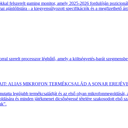
 felszerelt gaming monitor, amely 2025-2026 fordulóján pozicionálja
 ajánlólistára - a kiegyensúlyozott specifikációk és a megfizethető ár
ral szerelt processzor léghűtő, amely a költségvetés-barát szegmensb
AIT: ALIAS MIKROFON TERMÉKCSALÁD A SONAR EREJÉV
emutatta legújabb termékcsaládját és az első olyan mikrofonmegoldását,
dására és minden játékmenet dicsőségessé tételére szakosodott első 
uk”.