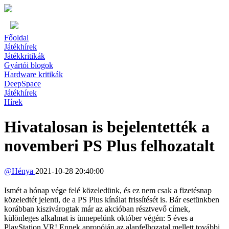
Főoldal
Játékhírek
Játékkritikák
Gyártói blogok
Hardware kritikák
DeepSpace
Játékhírek
Hírek
Hivatalosan is bejelentették a
novemberi PS Plus felhozatalt
@
Hénya
2021-10-28 20:40:00
Ismét a hónap vége felé közeledünk, és ez nem csak a fizetésnap
közeledtét jelenti, de a PS Plus kínálat frissítését is. Bár esetünkben
korábban kiszivárogtak már az akcióban résztvevő címek,
különleges alkalmat is ünnepelünk október végén: 5 éves a
PlayStation VR! Ennek apropóján az alapfelhozatal mellett további