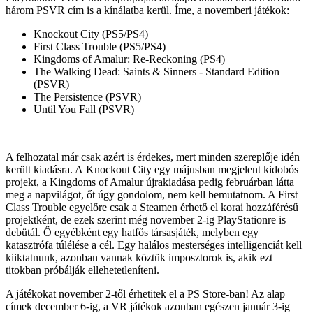
három PSVR cím is a kínálatba kerül. Íme, a novemberi játékok:
Knockout City (PS5/PS4)
First Class Trouble (PS5/PS4)
Kingdoms of Amalur: Re-Reckoning (PS4)
The Walking Dead: Saints & Sinners - Standard Edition
(PSVR)
The Persistence (PSVR)
Until You Fall (PSVR)
A felhozatal már csak azért is érdekes, mert minden szereplője idén
került kiadásra. A Knockout City egy májusban megjelent kidobós
projekt, a Kingdoms of Amalur újrakiadása pedig februárban látta
meg a napvilágot, őt úgy gondolom, nem kell bemutatnom. A First
Class Trouble egyelőre csak a Steamen érhető el korai hozzáférésű
projektként, de ezek szerint még november 2-ig PlayStationre is
debütál. Ő egyébként egy hatfős társasjáték, melyben egy
katasztrófa túlélése a cél. Egy halálos mesterséges intelligenciát kell
kiiktatnunk, azonban vannak köztük imposztorok is, akik ezt
titokban próbálják ellehetetleníteni.
A játékokat november 2-től érhetitek el a PS Store-ban! Az alap
címek december 6-ig, a VR játékok azonban egészen január 3-ig