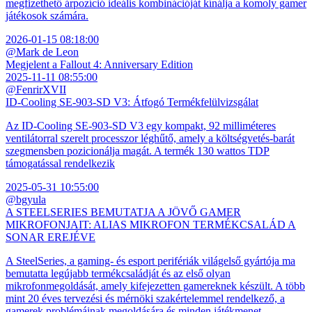
megfizethető árpozíció ideális kombinációját kínálja a komoly gamer
játékosok számára.
2026-01-15 08:18:00
@Mark de Leon
Megjelent a Fallout 4: Anniversary Edition
2025-11-11 08:55:00
@FenrirXVII
ID-Cooling SE-903-SD V3: Átfogó Termékfelülvizsgálat
Az ID-Cooling SE-903-SD V3 egy kompakt, 92 milliméteres
ventilátorral szerelt processzor léghűtő, amely a költségvetés-barát
szegmensben pozicionálja magát. A termék 130 wattos TDP
támogatással rendelkezik
2025-05-31 10:55:00
@bgyula
A STEELSERIES BEMUTATJA A JÖVŐ GAMER
MIKROFONJAIT: ALIAS MIKROFON TERMÉKCSALÁD A
SONAR EREJÉVE
A SteelSeries, a gaming- és esport perifériák világelső gyártója ma
bemutatta legújabb termékcsaládját és az első olyan
mikrofonmegoldását, amely kifejezetten gamereknek készült. A több
mint 20 éves tervezési és mérnöki szakértelemmel rendelkező, a
gamerek problémáinak megoldására és minden játékmenet