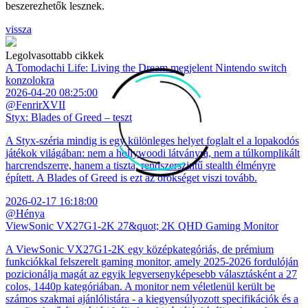
beszerezhetők lesznek.
vissza
Legolvasottabb cikkek
A Tomodachi Life: Living the Dream megjelent Nintendo switch
konzolokra
2026-04-20 08:25:00
@FenrirXVII
Styx: Blades of Greed – teszt
A Styx-széria mindig is egy különleges helyet foglalt el a lopakodós
játékok világában: nem a hollywoodi látványra, nem a túlkomplikált
harcrendszerre, hanem a tiszta, rendszerszintű stealth élményre
épített. A Blades of Greed is ezt az örökséget viszi tovább.
2026-02-17 16:18:00
@Hénya
ViewSonic VX27G1-2K 27&quot; 2K QHD Gaming Monitor
A ViewSonic VX27G1-2K egy középkategóriás, de prémium
funkciókkal felszerelt gaming monitor, amely 2025-2026 fordulóján
pozicionálja magát az egyik legversenyképesebb választásként a 27
colos, 1440p kategóriában. A monitor nem véletlenül került be
számos szakmai ajánlólistára - a kiegyensúlyozott specifikációk és a