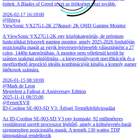
épített. A Blades of Greed is ezt az örökséget viszi tovább.
2026-02-17 16:18:00
@Hénya
ViewSonic VX27G1-2K 27&quot; 2K QHD Gaming Monitor
A ViewSonic VX27G1-2K egy középkategóriás, de prémium
funkciókkal felszerelt gaming monitor, amely 2025-2026 fordulóján
pozicionálja magát az egyik legversenyképesebb választásként a 27
colos, 1440p kategóriában. A monitor nem véletlenül került be
számos szakmai ajánlólistára - a kiegyensúlyozott specifikációk és a
megfizethető árpozíció ideális kombinációját kínálja a komoly gamer
játékosok számára.
2026-01-15 08:18:00
@Mark de Leon
Megjelent a Fallout 4: Anniversary Edition
2025-11-11 08:55:00
@FenrirXVII
ID-Cooling SE-903-SD V3: Átfogó Termékfelülvizsgálat
Az ID-Cooling SE-903-SD V3 egy kompakt, 92 milliméteres
ventilátorral szerelt processzor léghűtő, amely a költségvetés-barát
szegmensben pozicionálja magát. A termék 130 wattos TDP
támogatással rendelkezik