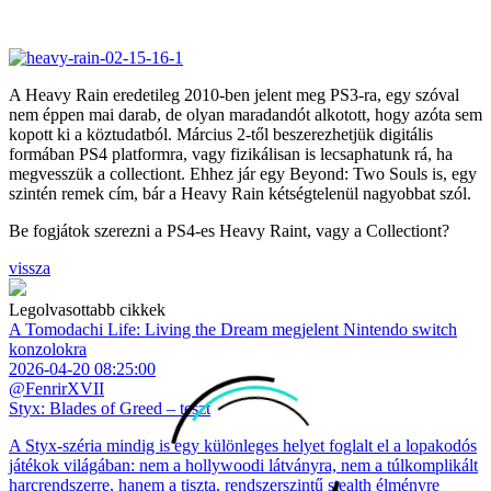
A Heavy Rain eredetileg 2010-ben jelent meg PS3-ra, egy szóval
nem éppen mai darab, de olyan maradandót alkotott, hogy azóta sem
kopott ki a köztudatból. Március 2-től beszerezhetjük digitális
formában PS4 platformra, vagy fizikálisan is lecsaphatunk rá, ha
megvesszük a collectiont. Ehhez jár egy Beyond: Two Souls is, egy
szintén remek cím, bár a Heavy Rain kétségtelenül nagyobbat szól.
Be fogjátok szerezni a PS4-es Heavy Raint, vagy a Collectiont?
vissza
Legolvasottabb cikkek
A Tomodachi Life: Living the Dream megjelent Nintendo switch
konzolokra
2026-04-20 08:25:00
@FenrirXVII
Styx: Blades of Greed – teszt
A Styx-széria mindig is egy különleges helyet foglalt el a lopakodós
játékok világában: nem a hollywoodi látványra, nem a túlkomplikált
harcrendszerre, hanem a tiszta, rendszerszintű stealth élményre