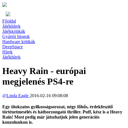
Főoldal
Játékhírek
Játékkritikák
Gyártói blogok
Hardware kritikák
DeepSpace
Hírek
Játékhírek
Heavy Rain - európai
megjelenés PS4-re
@
Linda Eagle
2016-02-16 09:08:08
Egy titokzatos gyilkosságsorozat, négy főhős, érdekfeszítő
történetmesélés és hátborzongató thriller. Puff, kész is a Heavy
Rain! Most pedig már játszhatjuk jelen generációs
konzolunkon is.