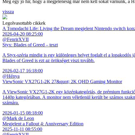
Még egy jó hír, hogy a megjelenésig már nem kell sokat várnunk, a H
vissza
Legolvasottabb cikkek
A Tomodachi Life: Living the Dream megjelent Nintendo switch kon
2026-04-20 08:25:00
@FenrirXVII
Styx: Blades of Greed – teszt
A Styx-széria mindig is egy különleges helyet foglalt el a lopakodós j
Blades of Greed is ezt az örökséget viszi tovább.
2026-02-17 16:18:00
@Hénya
ViewSonic VX27G1-2K 27&quot; 2K QHD Gaming Monitor
A ViewSonic VX27G1-2K egy középkategóriás, de prémium funkciókkal
1440p kategóriában. A monitor nem véletlenül került be számos szakmai
számára.
2026-01-15 08:18:00
@Mark de Leon
Megjelent a Fallout 4: Anniversary Edition
2025-11-11 08:55:00
@FenrirXVII