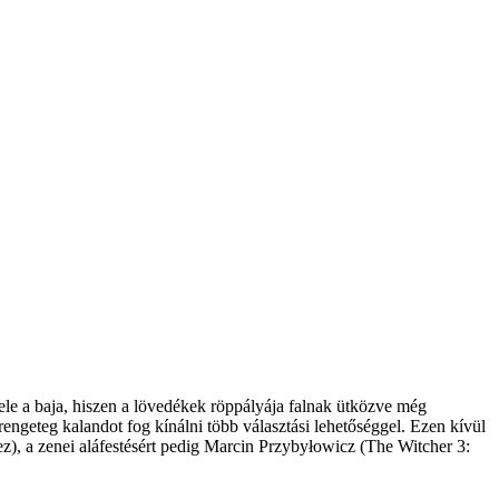
ele a baja, hiszen a lövedékek röppályája falnak ütközve még
engeteg kalandot fog kínálni több választási lehetőséggel. Ezen kívül
ez), a zenei aláfestésért pedig Marcin Przybyłowicz (The Witcher 3: