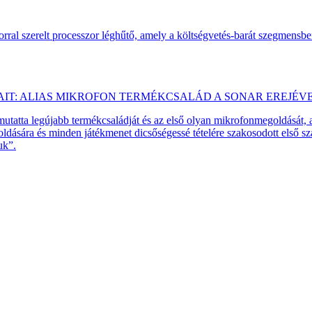
ral szerelt processzor léghűtő, amely a költségvetés-barát szegmensb
AIT: ALIAS MIKROFON TERMÉKCSALÁD A SONAR EREJÉV
emutatta legújabb termékcsaládját és az első olyan mikrofonmegoldását,
dására és minden játékmenet dicsőségessé tételére szakosodott első 
uk”.