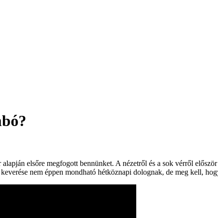
mbó?
alapján elsőre megfogott bennünket. A nézetről és a sok vérről előszö
at keverése nem éppen mondható hétköznapi dolognak, de meg kell, hog