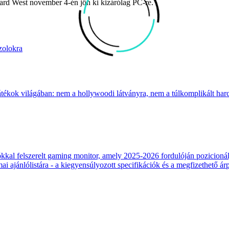
ard West november 4-én jön ki kizárólag PC-re.
zolokra
átékok világában: nem a hollywoodi látványra, nem a túlkomplikált harcr
 felszerelt gaming monitor, amely 2025-2026 fordulóján pozicionálja
 ajánlólistára - a kiegyensúlyozott specifikációk és a megfizethető ár