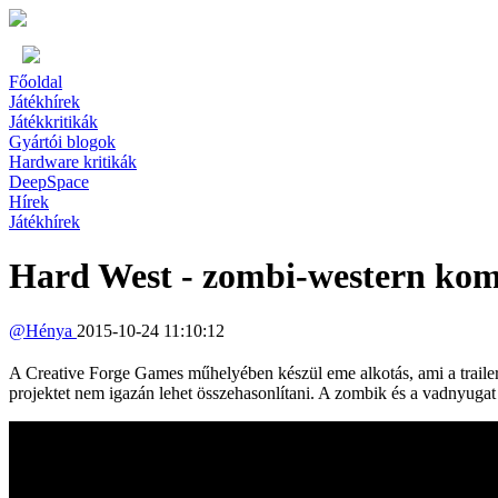
Főoldal
Játékhírek
Játékkritikák
Gyártói blogok
Hardware kritikák
DeepSpace
Hírek
Játékhírek
Hard West - zombi-western ko
@
Hénya
2015-10-24 11:10:12
A Creative Forge Games műhelyében készül eme alkotás, ami a trailer 
projektet nem igazán lehet összehasonlítani. A zombik és a vadnyug