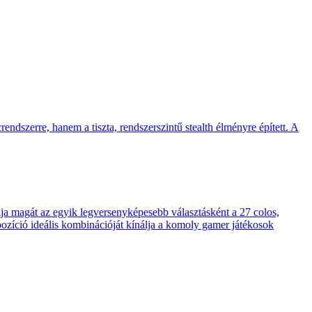
endszerre, hanem a tiszta, rendszerszintű stealth élményre épített. A
 magát az egyik legversenyképesebb választásként a 27 colos,
pozíció ideális kombinációját kínálja a komoly gamer játékosok