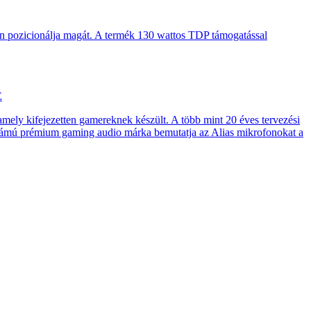
en pozicionálja magát. A termék 130 wattos TDP támogatással
E
 amely kifejezetten gamereknek készült. A több mint 20 éves tervezési
számú prémium gaming audio márka bemutatja az Alias mikrofonokat a