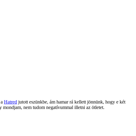
r a
Hatred
jutott eszünkbe, ám hamar rá kellett jönnünk, hogy e két
y mondjam, nem tudom negatívummal illetni az ötletet.