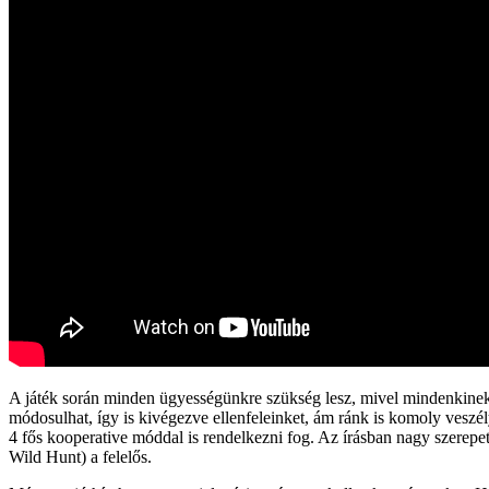
A játék során minden ügyességünkre szükség lesz, mivel mindenkinek t
módosulhat, így is kivégezve ellenfeleinket, ám ránk is komoly veszél
4 fős kooperative móddal is rendelkezni fog. Az írásban nagy szerepe
Wild Hunt) a felelős.