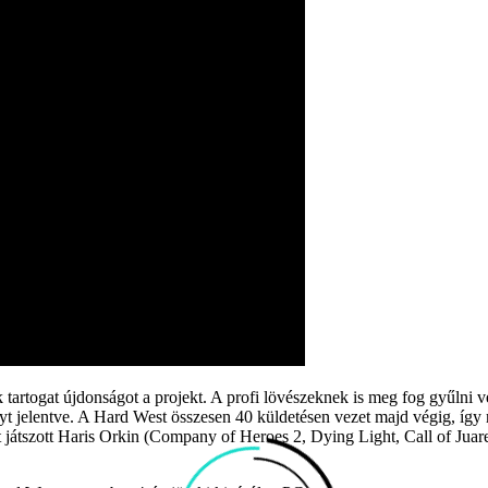
artogat újdonságot a projekt. A profi lövészeknek is meg fog gyűlni v
yt jelentve. A Hard West összesen 40 küldetésen vezet majd végig, így r
t játszott Haris Orkin (Company of Heroes 2, Dying Light, Call of Juar