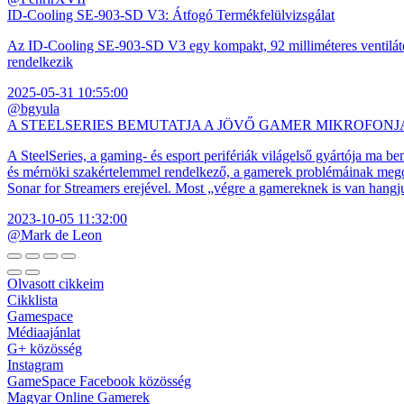
ID-Cooling SE-903-SD V3: Átfogó Termékfelülvizsgálat
Az ID-Cooling SE-903-SD V3 egy kompakt, 92 milliméteres ventilátor
rendelkezik
2025-05-31 10:55:00
@bgyula
A STEELSERIES BEMUTATJA A JÖVŐ GAMER MIKROFONJ
A SteelSeries, a gaming- és esport perifériák világelső gyártója ma b
és mérnöki szakértelemmel rendelkező, a gamerek problémáinak megol
Sonar for Streamers erejével. Most „végre a gamereknek is van hangj
2023-10-05 11:32:00
@Mark de Leon
Olvasott cikkeim
Cikklista
Gamespace
Médiaajánlat
G+ közösség
Instagram
GameSpace Facebook közösség
Magyar Online Gamerek