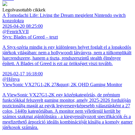
Legolvasottabb cikkek
A Tomodachi Life: Living the Dream megjelent Nintendo switch
konzolokra
2026-04-20 08:25:00
@FenrirXVII
Styx: Blades of Greed – teszt
A Styx-széria mindig is egy különleges helyet foglalt el a lopakodós
játékok világában: nem a hollywoodi látványra, nem a túlkomplikált
harcrendszerre, hanem a tiszta, rendszerszintű stealth élményre
épített. A Blades of Greed is ezt az örökséget viszi tovább.
2026-02-17 16:18:00
@Hénya
ViewSonic VX27G1-2K 27&quot; 2K QHD Gaming Monitor
A ViewSonic VX27G1-2K egy középkategóriás, de prémium
funkciókkal felszerelt gaming monitor, amely 2025-2026 fordulóján
pozicionálja magát az egyik legversenyképesebb választásként a 27
colos, 1440p kategóriában. A monitor nem véletlenül került be
számos szakmai ajánlólistára - a kiegyensúlyozott specifikációk és a
megfizethető árpozíció ideális kombinációját kínálja a komoly gamer
játékosok számára.