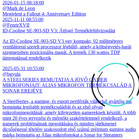
2026-01-15 08:18:00
@Mark de Leon
Megjelent a Fallout 4: Anniversary Edition
2025-11-11 08:55:00
@FenrirXVII
ID-Cooling SE-903-SD V3: Átfogó Termékfelülvizsgálat
Az ID-Cooling SE-903-SD V3 egy kompakt, 92 milliméteres
ventilátorral szerelt processzor léghűtő, amely a költségvetés-barát
szegmensben pozicionálja magát. A termék 130 wattos TDP
támogatással rendelkezik
2025-05-31 10:55:00
@bgyula
A STEELSERIES BEMUTATJA A JÖVŐ GAMER
MIKROFONJAIT: ALIAS MIKROFON TERMÉKCSALÁD A
SONAR EREJÉVE
A SteelSeries, a gaming- és esport perifériák világelső gyártója ma
bemutatta legújabb termékcsaládját és az első olyan
mikrofonmegoldását, amely kifejezetten gamereknek készült. A több
mint 20 éves tervezési és mérnöki szakértelemmel rendelkező, a
gamerek problémáinak megoldására és minden játékmenet
dicsőségessé tételére szakosodott első számú prémium gaming audio
márka bemutatja az Alias mikrofonokat a Sonar for Streamers