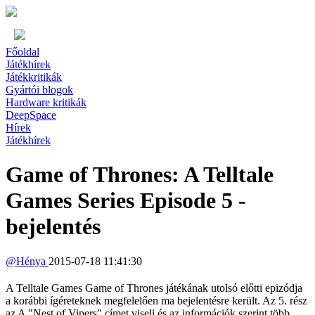
Főoldal
Játékhírek
Játékkritikák
Gyártói blogok
Hardware kritikák
DeepSpace
Hírek
Játékhírek
Game of Thrones: A Telltale
Games Series Episode 5 -
bejelentés
@
Hénya
2015-07-18 11:41:30
A Telltale Games Game of Thrones játékának utolsó előtti epizódja
a korábbi ígéreteknek megfelelően ma bejelentésre került. Az 5. rész
az A "Nest of Vipers" címet viseli és az információk szerint több