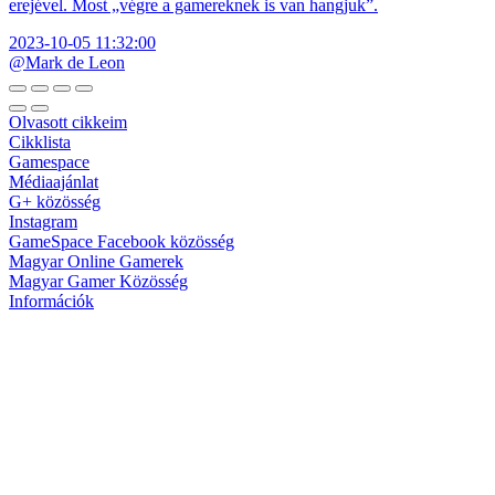
erejével. Most „végre a gamereknek is van hangjuk”.
2023-10-05 11:32:00
@Mark de Leon
Olvasott cikkeim
Cikklista
Gamespace
Médiaajánlat
G+ közösség
Instagram
GameSpace Facebook közösség
Magyar Online Gamerek
Magyar Gamer Közösség
Információk