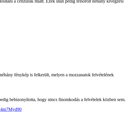
lósítani a cenzúrák miatt. Ezek után pedig felsorolt néhány kivégzési
néhány fénykép is felkerült, melyen a mozzanatok felvételének
pedig bebizonyította, hogy nincs finomkodás a felvételek közben sem.
/Fc4m7Myd90