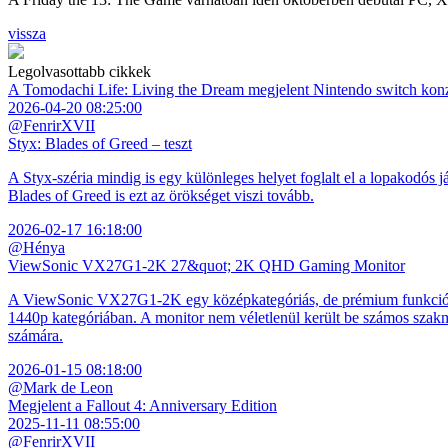
vissza
Legolvasottabb cikkek
A Tomodachi Life: Living the Dream megjelent Nintendo switch kon
2026-04-20 08:25:00
@FenrirXVII
Styx: Blades of Greed – teszt
A Styx-széria mindig is egy különleges helyet foglalt el a lopakodós j
Blades of Greed is ezt az örökséget viszi tovább.
2026-02-17 16:18:00
@Hénya
ViewSonic VX27G1-2K 27&quot; 2K QHD Gaming Monitor
A ViewSonic VX27G1-2K egy középkategóriás, de prémium funkciókkal
1440p kategóriában. A monitor nem véletlenül került be számos szakmai
számára.
2026-01-15 08:18:00
@Mark de Leon
Megjelent a Fallout 4: Anniversary Edition
2025-11-11 08:55:00
@FenrirXVII