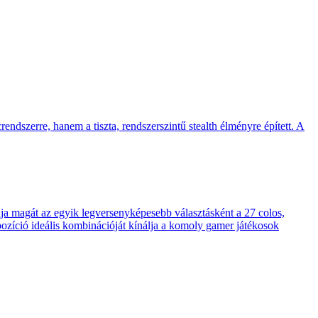
endszerre, hanem a tiszta, rendszerszintű stealth élményre épített. A
 magát az egyik legversenyképesebb választásként a 27 colos,
pozíció ideális kombinációját kínálja a komoly gamer játékosok