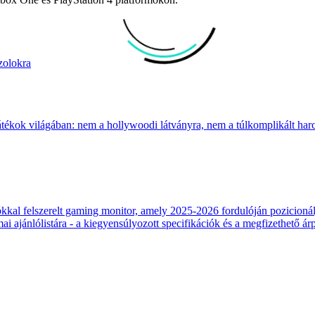
zolokra
átékok világában: nem a hollywoodi látványra, nem a túlkomplikált harcr
 felszerelt gaming monitor, amely 2025-2026 fordulóján pozicionálja
 ajánlólistára - a kiegyensúlyozott specifikációk és a megfizethető ár