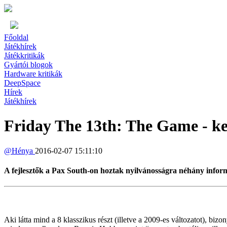
Főoldal
Játékhírek
Játékkritikák
Gyártói blogok
Hardware kritikák
DeepSpace
Hírek
Játékhírek
Friday The 13th: The Game - kel
@
Hénya
2016-02-07 15:11:10
A fejlesztők a Pax South-on hoztak nyilvánosságra néhány informá
Aki látta mind a 8 klasszikus részt (illetve a 2009-es változatot), bi