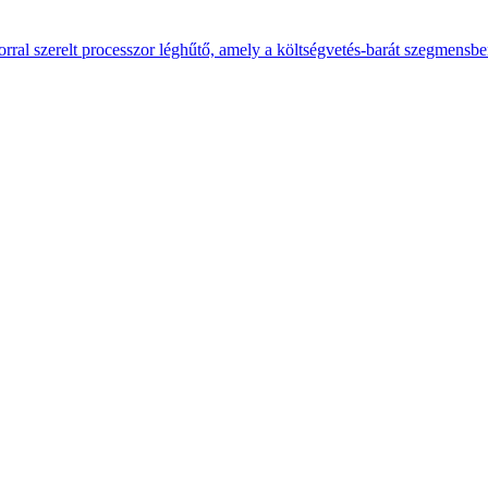
ral szerelt processzor léghűtő, amely a költségvetés-barát szegmensb