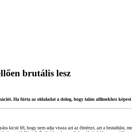
lően brutális lesz
ciót. Ha fúrta az oldaladat a dolog, hogy talán afilmekhez képest
zonyára kicsit fél, hogy nem adja vissza azt az élményt, azt a brutalitá