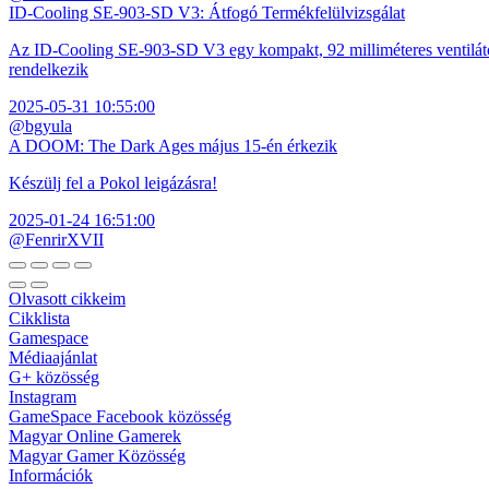
ID-Cooling SE-903-SD V3: Átfogó Termékfelülvizsgálat
Az ID-Cooling SE-903-SD V3 egy kompakt, 92 milliméteres ventilátor
rendelkezik
2025-05-31 10:55:00
@bgyula
A DOOM: The Dark Ages május 15-én érkezik
Készülj fel a Pokol leigázásra!
2025-01-24 16:51:00
@FenrirXVII
Olvasott cikkeim
Cikklista
Gamespace
Médiaajánlat
G+ közösség
Instagram
GameSpace Facebook közösség
Magyar Online Gamerek
Magyar Gamer Közösség
Információk