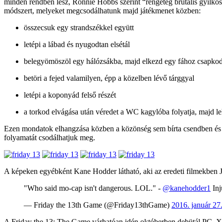
minden rendben lesz, Ronnie Hobbs szerint “rengeteg brutális gyilkoss
módszert, melyeket megcsodálhatunk majd játékmenet közben:
összecsuk egy strandszékkel együtt
letépi a lábad és nyugodtan elsétál
belegyömöszöl egy hálózsákba, majd elkezd egy fához csapko
betöri a fejed valamilyen, épp a közelben lévő tárggyal
letépi a koponyád felső részét
a torkod elvágása után véredet a WC kagylóba folyatja, majd l
Ezen mondatok elhangzása közben a közönség sem bírta csendben és a
folyamatát csodálhatjuk meg.
A képeken egyébként Kane Hodder látható, aki az eredeti filmekben Ja
"Who said mo-cap isn't dangerous. LOL." -
@kanehodder1
Inj
— Friday the 13th Game (@Friday13thGame)
2016. január 27
A Friday the 13: The Game várhatóan idén októberben debütál PC, X