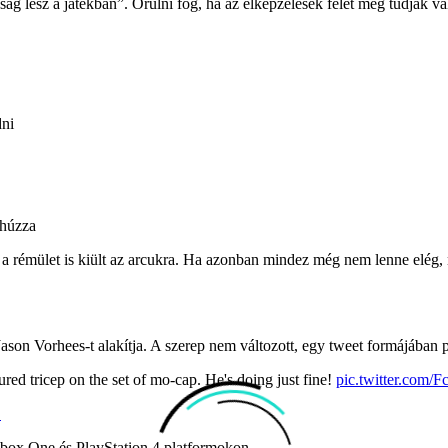
ág lesz a játékban”. Örülni fog, ha az elképzelések felét meg tudják va
dni
ehúzza
 rémület is kiült az arcukra. Ha azonban mindez még nem lenne elég, 
son Vorhees-t alakítja. A szerep nem változott, egy tweet formájában 
ured tricep on the set of mo-cap. He's doing just fine!
pic.twitter.com
.
box One és PlayStation 4 platformokon.