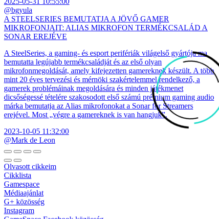
2025-05-31 10:55:00
@bgyula
A STEELSERIES BEMUTATJA A JÖVŐ GAMER
MIKROFONJAIT: ALIAS MIKROFON TERMÉKCSALÁD A
SONAR EREJÉVE
A SteelSeries, a gaming- és esport perifériák világelső gyártója ma
bemutatta legújabb termékcsaládját és az első olyan
mikrofonmegoldását, amely kifejezetten gamereknek készült. A több
mint 20 éves tervezési és mérnöki szakértelemmel rendelkező, a
gamerek problémáinak megoldására és minden játékmenet
dicsőségessé tételére szakosodott első számú prémium gaming audio
márka bemutatja az Alias mikrofonokat a Sonar for Streamers
erejével. Most „végre a gamereknek is van hangjuk”.
2023-10-05 11:32:00
@Mark de Leon
Olvasott cikkeim
Cikklista
Gamespace
Médiaajánlat
G+ közösség
Instagram