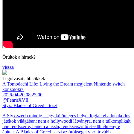
Örültök a hírnek?
vissza
Legolvasottabb cikkek
A Tomodachi Life: Living the Dream megjelent Nintendo switch
konzolokra
2026-04-20 08:25:00
@FenrirXVII
Styx: Blades of Greed – teszt
A Styx-széria mindig is egy különleges helyet foglalt el a lopakodós
játékok világában: nem a hollywoodi látványra, nem a túlkomplikált
harcrendszerre, hanem a tiszta, rendszerszintű stealth élményre
épített. A Blades of Greed is ezt az örökséget viszi tovább.