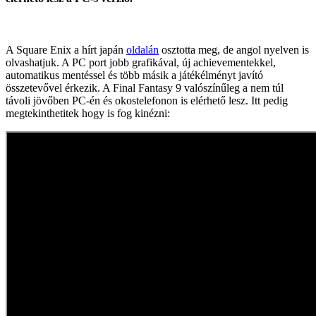
A Square Enix a hírt japán
oldalán
osztotta meg, de angol nyelven is
olvashatjuk. A PC port jobb grafikával, új achievementekkel,
automatikus mentéssel és több másik a játékélményt javító
összetevővel érkezik. A Final Fantasy 9 valószínűleg a nem túl
távoli jövőben PC-én és okostelefonon is elérhető lesz. Itt pedig
megtekinthetitek hogy is fog kinézni: