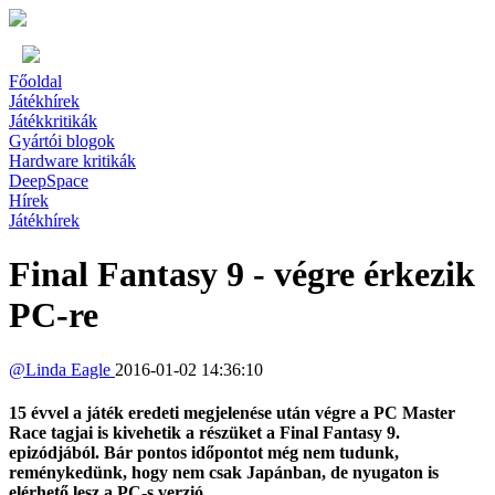
Főoldal
Játékhírek
Játékkritikák
Gyártói blogok
Hardware kritikák
DeepSpace
Hírek
Játékhírek
Final Fantasy 9 - végre érkezik
PC-re
@
Linda Eagle
2016-01-02 14:36:10
15 évvel a játék eredeti megjelenése után végre a PC Master
Race tagjai is kivehetik a részüket a Final Fantasy 9.
epizódjából. Bár pontos időpontot még nem tudunk,
reménykedünk, hogy nem csak Japánban, de nyugaton is
elérhető lesz a PC-s verzió.