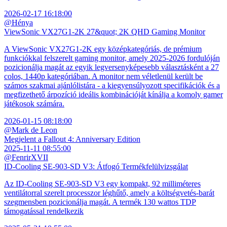
2026-02-17 16:18:00
@Hénya
ViewSonic VX27G1-2K 27&quot; 2K QHD Gaming Monitor
A ViewSonic VX27G1-2K egy középkategóriás, de prémium
funkciókkal felszerelt gaming monitor, amely 2025-2026 fordulóján
pozicionálja magát az egyik legversenyképesebb választásként a 27
colos, 1440p kategóriában. A monitor nem véletlenül került be
számos szakmai ajánlólistára - a kiegyensúlyozott specifikációk és a
megfizethető árpozíció ideális kombinációját kínálja a komoly gamer
játékosok számára.
2026-01-15 08:18:00
@Mark de Leon
Megjelent a Fallout 4: Anniversary Edition
2025-11-11 08:55:00
@FenrirXVII
ID-Cooling SE-903-SD V3: Átfogó Termékfelülvizsgálat
Az ID-Cooling SE-903-SD V3 egy kompakt, 92 milliméteres
ventilátorral szerelt processzor léghűtő, amely a költségvetés-barát
szegmensben pozicionálja magát. A termék 130 wattos TDP
támogatással rendelkezik