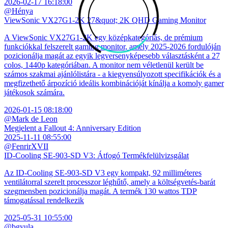
2026-02-17 16:18:00
@Hénya
ViewSonic VX27G1-2K 27&quot; 2K QHD Gaming Monitor
A ViewSonic VX27G1-2K egy középkategóriás, de prémium
funkciókkal felszerelt gaming monitor, amely 2025-2026 fordulóján
pozicionálja magát az egyik legversenyképesebb választásként a 27
colos, 1440p kategóriában. A monitor nem véletlenül került be
számos szakmai ajánlólistára - a kiegyensúlyozott specifikációk és a
megfizethető árpozíció ideális kombinációját kínálja a komoly gamer
játékosok számára.
2026-01-15 08:18:00
@Mark de Leon
Megjelent a Fallout 4: Anniversary Edition
2025-11-11 08:55:00
@FenrirXVII
ID-Cooling SE-903-SD V3: Átfogó Termékfelülvizsgálat
Az ID-Cooling SE-903-SD V3 egy kompakt, 92 milliméteres
ventilátorral szerelt processzor léghűtő, amely a költségvetés-barát
szegmensben pozicionálja magát. A termék 130 wattos TDP
támogatással rendelkezik
2025-05-31 10:55:00
@bgyula