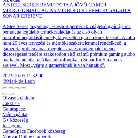
A STEELSERIES BEMUTATJA A JÖVŐ GAMER
MIKROFONJAIT: ALIAS MIKROFON TERMÉKCSALÁD A
SONAR EREJÉVE
A SteelSeries, a gaming- és esport perifériák világelső gyártója ma
bemutatta legújabb termékcsaládját és az első olyan
mikrofonmegoldását, amely kifejezetten gamereknek készült. A több
mint 20 éves tervezési és mérnöki szakértelemmel rendelkező, a
gamerek problémáinak megoldására és minden játékmenet
dicsőségessé tételére szakosodott első számú prémium gaming audio
márka bemutatja az Alias mikrofonokat a Sonar for Streamers
erejével. Most „végre a gamereknek is van hangjuk”.
2023-10-05 11:32:00
@Mark de Leon
Olvasott cikkeim
Cikklista
Gamespace
Médiaajánlat
G+ közösség
Instagram
GameSpace Facebook közösség
Magyar Online Gamerek