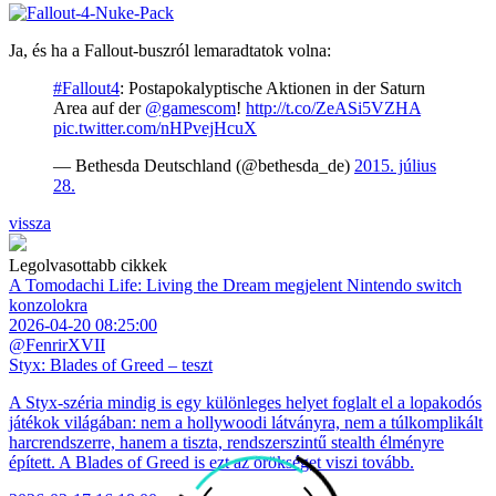
Ja, és ha a Fallout-buszról lemaradtatok volna:
#Fallout4
: Postapokalyptische Aktionen in der Saturn
Area auf der
@gamescom
!
http://t.co/ZeASi5VZHA
pic.twitter.com/nHPvejHcuX
— Bethesda Deutschland (@bethesda_de)
2015. július
28.
vissza
Legolvasottabb cikkek
A Tomodachi Life: Living the Dream megjelent Nintendo switch
konzolokra
2026-04-20 08:25:00
@FenrirXVII
Styx: Blades of Greed – teszt
A Styx-széria mindig is egy különleges helyet foglalt el a lopakodós
játékok világában: nem a hollywoodi látványra, nem a túlkomplikált
harcrendszerre, hanem a tiszta, rendszerszintű stealth élményre
épített. A Blades of Greed is ezt az örökséget viszi tovább.