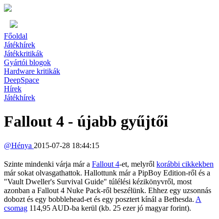
Főoldal
Játékhírek
Játékkritikák
Gyártói blogok
Hardware kritikák
DeepSpace
Hírek
Játékhírek
Fallout 4 - újabb gyűjtői
@
Hénya
2015-07-28 18:44:15
Szinte mindenki várja már a
Fallout 4
-et, melyről
korábbi cikkekben
már sokat olvasgathattok. Hallottunk már a PipBoy Edition-ről és a
"Vault Dweller's Survival Guide" túlélési kézikönyvről, most
azonban a Fallout 4 Nuke Pack-ről beszélünk. Ehhez egy uzsonnás
dobozt és egy bobblehead-et és egy posztert kínál a Bethesda.
A
csomag
114,95 AUD-ba kerül (kb. 25 ezer jó magyar forint).