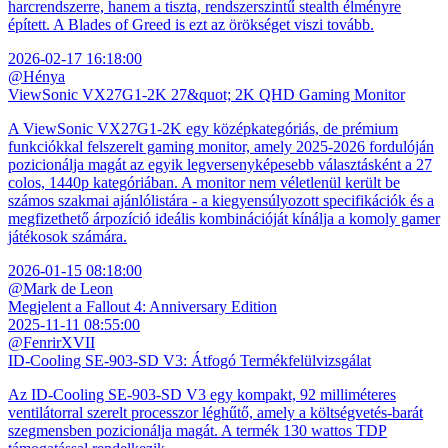
harcrendszerre, hanem a tiszta, rendszerszintű stealth élményre
épített. A Blades of Greed is ezt az örökséget viszi tovább.
2026-02-17 16:18:00
@Hénya
ViewSonic VX27G1-2K 27&quot; 2K QHD Gaming Monitor
A ViewSonic VX27G1-2K egy középkategóriás, de prémium
funkciókkal felszerelt gaming monitor, amely 2025-2026 fordulóján
pozicionálja magát az egyik legversenyképesebb választásként a 27
colos, 1440p kategóriában. A monitor nem véletlenül került be
számos szakmai ajánlólistára - a kiegyensúlyozott specifikációk és a
megfizethető árpozíció ideális kombinációját kínálja a komoly gamer
játékosok számára.
2026-01-15 08:18:00
@Mark de Leon
Megjelent a Fallout 4: Anniversary Edition
2025-11-11 08:55:00
@FenrirXVII
ID-Cooling SE-903-SD V3: Átfogó Termékfelülvizsgálat
Az ID-Cooling SE-903-SD V3 egy kompakt, 92 milliméteres
ventilátorral szerelt processzor léghűtő, amely a költségvetés-barát
szegmensben pozicionálja magát. A termék 130 wattos TDP