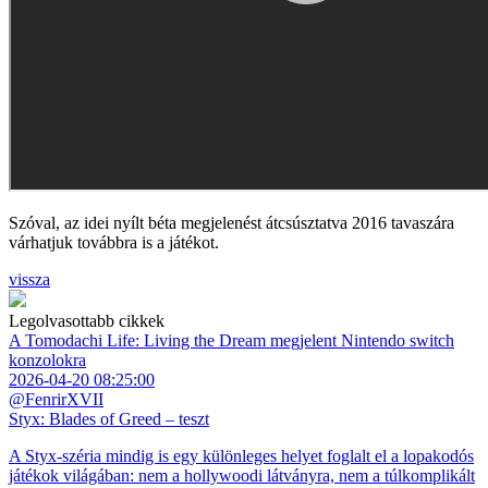
Szóval, az idei nyílt béta megjelenést átcsúsztatva 2016 tavaszára
várhatjuk továbbra is a játékot.
vissza
Legolvasottabb cikkek
A Tomodachi Life: Living the Dream megjelent Nintendo switch
konzolokra
2026-04-20 08:25:00
@FenrirXVII
Styx: Blades of Greed – teszt
A Styx-széria mindig is egy különleges helyet foglalt el a lopakodós
játékok világában: nem a hollywoodi látványra, nem a túlkomplikált