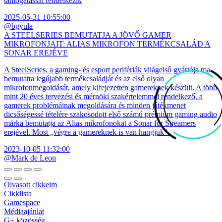
támogatással rendelkezik
2025-05-31 10:55:00
@bgyula
A STEELSERIES BEMUTATJA A JÖVŐ GAMER
MIKROFONJAIT: ALIAS MIKROFON TERMÉKCSALÁD A
SONAR EREJÉVE
A SteelSeries, a gaming- és esport perifériák világelső gyártója ma
bemutatta legújabb termékcsaládját és az első olyan
mikrofonmegoldását, amely kifejezetten gamereknek készült. A több
mint 20 éves tervezési és mérnöki szakértelemmel rendelkező, a
gamerek problémáinak megoldására és minden játékmenet
dicsőségessé tételére szakosodott első számú prémium gaming audio
márka bemutatja az Alias mikrofonokat a Sonar for Streamers
erejével. Most „végre a gamereknek is van hangjuk”.
2023-10-05 11:32:00
@Mark de Leon
Olvasott cikkeim
Cikklista
Gamespace
Médiaajánlat
G+ közösség