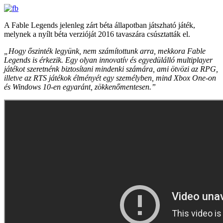
A Fable Legends jelenleg zárt béta állapotban játszható játék,
melynek a nyílt béta verzióját 2016 tavaszára csúsztatták el.
„Hogy őszinték legyünk, nem számítottunk arra, mekkora Fable
Legends is érkezik. Egy olyan innovatív és egyedülálló multiplayer
játékot szeretnénk biztosítani mindenki számára, ami ötvözi az RPG,
illetve az RTS játékok élményét egy személyben, mind Xbox One-on
és Windows 10-en egyaránt, zökkenőmentesen.”