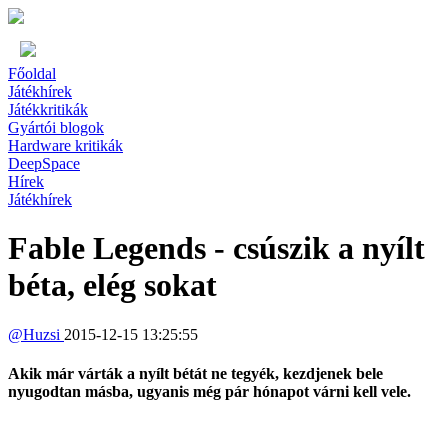
Főoldal
Játékhírek
Játékkritikák
Gyártói blogok
Hardware kritikák
DeepSpace
Hírek
Játékhírek
Fable Legends - csúszik a nyílt
béta, elég sokat
@
Huzsi
2015-12-15 13:25:55
Akik már várták a nyílt bétát ne tegyék, kezdjenek bele
nyugodtan másba, ugyanis még pár hónapot várni kell vele.