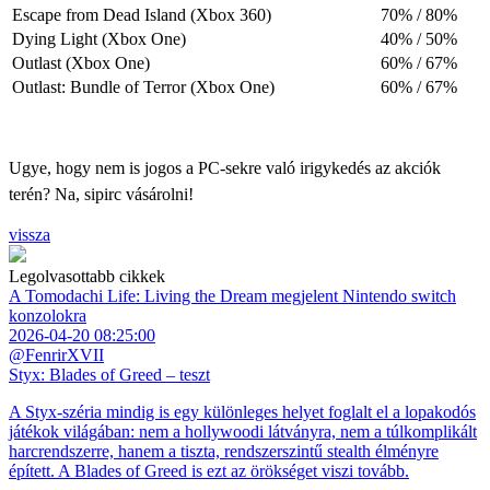
Escape from Dead Island (Xbox 360)
70% / 80%
Dying Light (Xbox One)
40% / 50%
Outlast (Xbox One)
60% / 67%
Outlast: Bundle of Terror (Xbox One)
60% / 67%
Ugye, hogy nem is jogos a PC-sekre való irigykedés az akciók
terén? Na, sipirc vásárolni!
vissza
Legolvasottabb cikkek
A Tomodachi Life: Living the Dream megjelent Nintendo switch
konzolokra
2026-04-20 08:25:00
@FenrirXVII
Styx: Blades of Greed – teszt
A Styx-széria mindig is egy különleges helyet foglalt el a lopakodós
játékok világában: nem a hollywoodi látványra, nem a túlkomplikált
harcrendszerre, hanem a tiszta, rendszerszintű stealth élményre
épített. A Blades of Greed is ezt az örökséget viszi tovább.