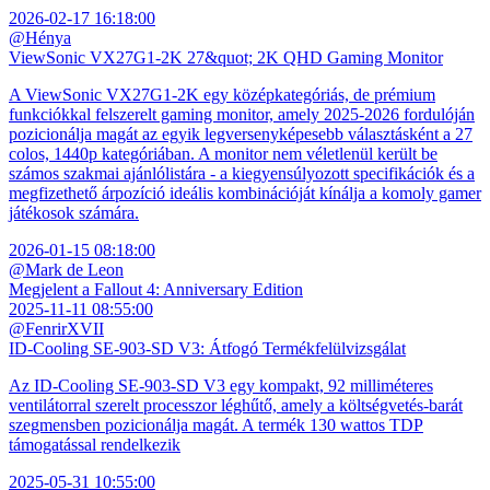
2026-02-17 16:18:00
@Hénya
ViewSonic VX27G1-2K 27&quot; 2K QHD Gaming Monitor
A ViewSonic VX27G1-2K egy középkategóriás, de prémium
funkciókkal felszerelt gaming monitor, amely 2025-2026 fordulóján
pozicionálja magát az egyik legversenyképesebb választásként a 27
colos, 1440p kategóriában. A monitor nem véletlenül került be
számos szakmai ajánlólistára - a kiegyensúlyozott specifikációk és a
megfizethető árpozíció ideális kombinációját kínálja a komoly gamer
játékosok számára.
2026-01-15 08:18:00
@Mark de Leon
Megjelent a Fallout 4: Anniversary Edition
2025-11-11 08:55:00
@FenrirXVII
ID-Cooling SE-903-SD V3: Átfogó Termékfelülvizsgálat
Az ID-Cooling SE-903-SD V3 egy kompakt, 92 milliméteres
ventilátorral szerelt processzor léghűtő, amely a költségvetés-barát
szegmensben pozicionálja magát. A termék 130 wattos TDP
támogatással rendelkezik
2025-05-31 10:55:00