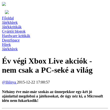
Főoldal
Játékhírek
Játékkritikák
Gyártói blogok
Hardware kritikák
DeepSpace
Hírek
Játékhírek
Év végi Xbox Live akciók -
nem csak a PC-seké a világ
@
Hénya
2015-12-22 17:00:57
Néhány éve már-már szokás az ünnepekkor egy-két jó
ajánlattal megdobni a játékosokat, de úgy néz ki, a Microsoft
idén nem fukarkodik!