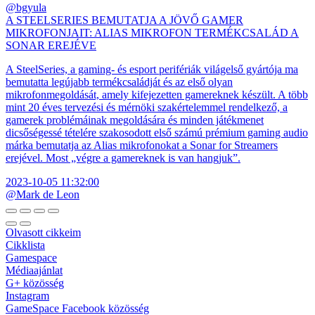
@bgyula
A STEELSERIES BEMUTATJA A JÖVŐ GAMER
MIKROFONJAIT: ALIAS MIKROFON TERMÉKCSALÁD A
SONAR EREJÉVE
A SteelSeries, a gaming- és esport perifériák világelső gyártója ma
bemutatta legújabb termékcsaládját és az első olyan
mikrofonmegoldását, amely kifejezetten gamereknek készült. A több
mint 20 éves tervezési és mérnöki szakértelemmel rendelkező, a
gamerek problémáinak megoldására és minden játékmenet
dicsőségessé tételére szakosodott első számú prémium gaming audio
márka bemutatja az Alias mikrofonokat a Sonar for Streamers
erejével. Most „végre a gamereknek is van hangjuk”.
2023-10-05 11:32:00
@Mark de Leon
Olvasott cikkeim
Cikklista
Gamespace
Médiaajánlat
G+ közösség
Instagram
GameSpace Facebook közösség