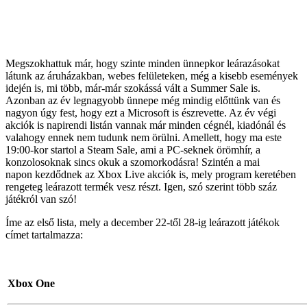
Megszokhattuk már, hogy szinte minden ünnepkor leárazásokat
látunk az áruházakban, webes felületeken, még a kisebb események
idején is, mi több, már-már szokássá vált a Summer Sale is.
Azonban az év legnagyobb ünnepe még mindig előttünk van és
nagyon úgy fest, hogy ezt a Microsoft is észrevette. Az év végi
akciók is napirendi listán vannak már minden cégnél, kiadónál és
valahogy ennek nem tudunk nem örülni. Amellett, hogy ma este
19:00-kor startol a Steam Sale, ami a PC-seknek örömhír, a
konzolosoknak sincs okuk a szomorkodásra! Szintén a mai
napon kezdődnek az Xbox Live akciók is, mely program keretében
rengeteg leárazott termék vesz részt. Igen, szó szerint több száz
játékról van szó!
Íme az első lista, mely a december 22-től 28-ig leárazott játékok
címet tartalmazza:
Xbox One