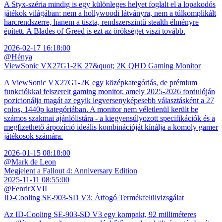
A Styx-széria mindig is egy különleges helyet foglalt el a lopakodós
játékok világában: nem a hollywoodi látványra, nem a túlkomplikált
harcrendszerre, hanem a tiszta, rendszerszintű stealth élményre
épített. A Blades of Greed is ezt az örökséget viszi tovább.
2026-02-17 16:18:00
@Hénya
ViewSonic VX27G1-2K 27&quot; 2K QHD Gaming Monitor
A ViewSonic VX27G1-2K egy középkategóriás, de prémium
funkciókkal felszerelt gaming monitor, amely 2025-2026 fordulóján
pozicionálja magát az egyik legversenyképesebb választásként a 27
colos, 1440p kategóriában. A monitor nem véletlenül került be
számos szakmai ajánlólistára - a kiegyensúlyozott specifikációk és a
megfizethető árpozíció ideális kombinációját kínálja a komoly gamer
játékosok számára.
2026-01-15 08:18:00
@Mark de Leon
Megjelent a Fallout 4: Anniversary Edition
2025-11-11 08:55:00
@FenrirXVII
ID-Cooling SE-903-SD V3: Átfogó Termékfelülvizsgálat
Az ID-Cooling SE-903-SD V3 egy kompakt, 92 milliméteres