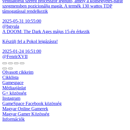
ventilátorral szerelt processzor léghűtő, amely a költségvetés-barát
szegmensben pozicionálja magát. A termék 130 wattos TDP
támogatással rendelkezik
2025-05-31 10:55:00
@bgyula
A DOOM: The Dark Ages május 15-én érkezik
Készülj fel a Pokol leigázásra!
2025-01-24 16:51:00
@FenrirXVII
Olvasott cikkeim
Cikklista
Gamespace
Médiaajánlat
G+ közösség
Instagram
GameSpace Facebook közösség
Magyar Online Gamerek
Magyar Gamer Közösség
Információk