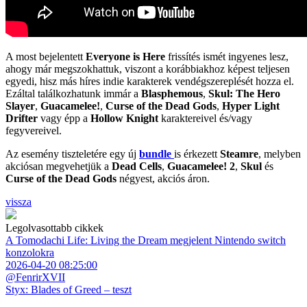
A most bejelentett
Everyone is Here
frissítés ismét ingyenes lesz,
ahogy már megszokhattuk, viszont a korábbiakhoz képest teljesen
egyedi, hisz más híres indie karakterek vendégszereplését hozza el.
Ezáltal találkozhatunk immár a
Blasphemous
,
Skul: The Hero
Slayer
,
Guacamelee!
,
Curse of the Dead Gods
,
Hyper Light
Drifter
vagy épp a
Hollow Knight
karaktereivel és/vagy
fegyvereivel.
Az esemény tiszteletére egy új
bundle
is érkezett
Steamre
, melyben
akciósan megvehetjük a
Dead Cells
,
Guacamelee! 2
,
Skul
és
Curse of the Dead Gods
négyest, akciós áron.
vissza
Legolvasottabb cikkek
A Tomodachi Life: Living the Dream megjelent Nintendo switch
konzolokra
2026-04-20 08:25:00
@FenrirXVII
Styx: Blades of Greed – teszt