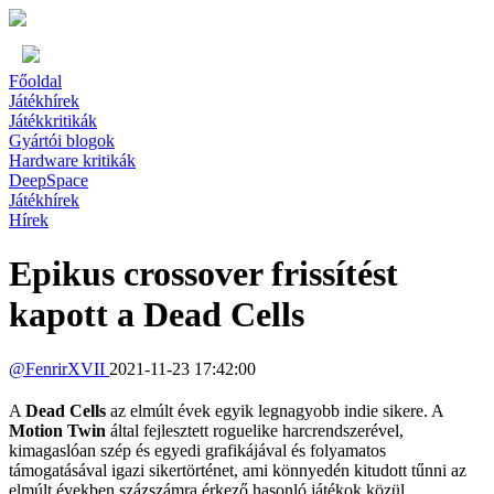
Főoldal
Játékhírek
Játékkritikák
Gyártói blogok
Hardware kritikák
DeepSpace
Játékhírek
Hírek
Epikus crossover frissítést
kapott a Dead Cells
@
FenrirXVII
2021-11-23 17:42:00
A
Dead Cells
az elmúlt évek egyik legnagyobb indie sikere. A
Motion Twin
által fejlesztett roguelike harcrendszerével,
kimagaslóan szép és egyedi grafikájával és folyamatos
támogatásával igazi sikertörténet, ami könnyedén kitudott tűnni az
elmúlt években százszámra érkező hasonló játékok közül.