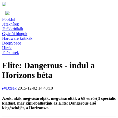
Főoldal
Játékhírek
Játékkritikák
Gyártói blogok
Hardware kritikák
DeepSpace
Hírek
Játékhírek
Elite: Dangerous - indul a
Horizons béta
@
Dzsek
2015-12-02 14:48:10
Azok, akik megvásárolják, megvásárolták a 68 eurós(!) speciális
kiadást, már kipróbálhatják az Elite: Dangerous első
kiegészítőjét, a Horizons-t.