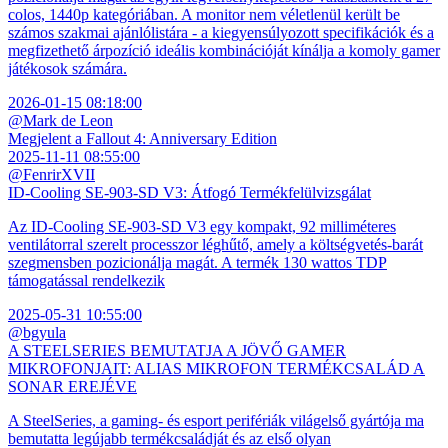
colos, 1440p kategóriában. A monitor nem véletlenül került be
számos szakmai ajánlólistára - a kiegyensúlyozott specifikációk és a
megfizethető árpozíció ideális kombinációját kínálja a komoly gamer
játékosok számára.
2026-01-15 08:18:00
@Mark de Leon
Megjelent a Fallout 4: Anniversary Edition
2025-11-11 08:55:00
@FenrirXVII
ID-Cooling SE-903-SD V3: Átfogó Termékfelülvizsgálat
Az ID-Cooling SE-903-SD V3 egy kompakt, 92 milliméteres
ventilátorral szerelt processzor léghűtő, amely a költségvetés-barát
szegmensben pozicionálja magát. A termék 130 wattos TDP
támogatással rendelkezik
2025-05-31 10:55:00
@bgyula
A STEELSERIES BEMUTATJA A JÖVŐ GAMER
MIKROFONJAIT: ALIAS MIKROFON TERMÉKCSALÁD A
SONAR EREJÉVE
A SteelSeries, a gaming- és esport perifériák világelső gyártója ma
bemutatta legújabb termékcsaládját és az első olyan