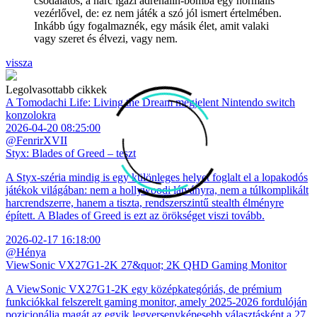
csodálatos, a harc igazi adrenalin-bomba egy normális
vezérlővel, de: ez nem játék a szó jól ismert értelmében.
Inkább úgy fogalmaznék, egy másik élet, amit valaki
vagy szeret és élvezi, vagy nem.
vissza
Legolvasottabb cikkek
A Tomodachi Life: Living the Dream megjelent Nintendo switch
konzolokra
2026-04-20 08:25:00
@FenrirXVII
Styx: Blades of Greed – teszt
A Styx-széria mindig is egy különleges helyet foglalt el a lopakodós
játékok világában: nem a hollywoodi látványra, nem a túlkomplikált
harcrendszerre, hanem a tiszta, rendszerszintű stealth élményre
épített. A Blades of Greed is ezt az örökséget viszi tovább.
2026-02-17 16:18:00
@Hénya
ViewSonic VX27G1-2K 27&quot; 2K QHD Gaming Monitor
A ViewSonic VX27G1-2K egy középkategóriás, de prémium
funkciókkal felszerelt gaming monitor, amely 2025-2026 fordulóján
pozicionálja magát az egyik legversenyképesebb választásként a 27