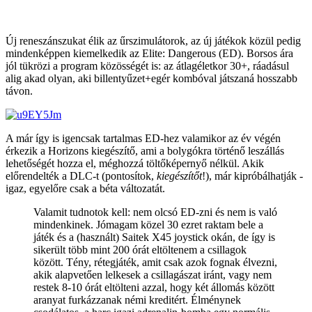
Új reneszánszukat élik az űrszimulátorok, az új játékok közül pedig
mindenképpen kiemelkedik az Elite: Dangerous (ED). Borsos ára
jól tükrözi a program közösségét is: az átlagéletkor 30+, ráadásul
alig akad olyan, aki billentyűzet+egér kombóval játszaná hosszabb
távon.
A már így is igencsak tartalmas ED-hez valamikor az év végén
érkezik a Horizons kiegészítő, ami a bolygókra történő leszállás
lehetőségét hozza el, méghozzá töltőképernyő nélkül. Akik
előrendelték a DLC-t (pontosítok,
kiegészítőt
!), már kipróbálhatják -
igaz, egyelőre csak a béta változatát.
Valamit tudnotok kell: nem olcsó ED-zni és nem is való
mindenkinek. Jómagam közel 30 ezret raktam bele a
játék és a (használt) Saitek X45 joystick okán, de így is
sikerült több mint 200 órát eltöltenem a csillagok
között. Tény, rétegjáték, amit csak azok fognak élvezni,
akik alapvetően lelkesek a csillagászat iránt, vagy nem
restek 8-10 órát eltölteni azzal, hogy két állomás között
aranyat furkázzanak némi kreditért. Élménynek