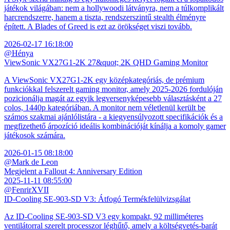
játékok világában: nem a hollywoodi látványra, nem a túlkomplikált
harcrendszerre, hanem a tiszta, rendszerszintű stealth élményre
épített. A Blades of Greed is ezt az örökséget viszi tovább.
2026-02-17 16:18:00
@Hénya
ViewSonic VX27G1-2K 27&quot; 2K QHD Gaming Monitor
A ViewSonic VX27G1-2K egy középkategóriás, de prémium
funkciókkal felszerelt gaming monitor, amely 2025-2026 fordulóján
pozicionálja magát az egyik legversenyképesebb választásként a 27
colos, 1440p kategóriában. A monitor nem véletlenül került be
számos szakmai ajánlólistára - a kiegyensúlyozott specifikációk és a
megfizethető árpozíció ideális kombinációját kínálja a komoly gamer
játékosok számára.
2026-01-15 08:18:00
@Mark de Leon
Megjelent a Fallout 4: Anniversary Edition
2025-11-11 08:55:00
@FenrirXVII
ID-Cooling SE-903-SD V3: Átfogó Termékfelülvizsgálat
Az ID-Cooling SE-903-SD V3 egy kompakt, 92 milliméteres
ventilátorral szerelt processzor léghűtő, amely a költségvetés-barát