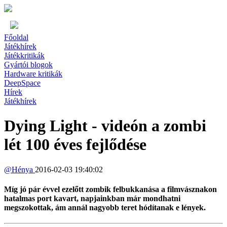
Főoldal
Játékhírek
Játékkritikák
Gyártói blogok
Hardware kritikák
DeepSpace
Hírek
Játékhírek
Dying Light - videón a zombi
lét 100 éves fejlődése
@
Hénya
2016-02-03 19:40:02
Míg jó pár évvel ezelőtt zombik felbukkanása a filmvásznakon
hatalmas port kavart, napjainkban már mondhatni
megszokottak, ám annál nagyobb teret hódítanak e lények.