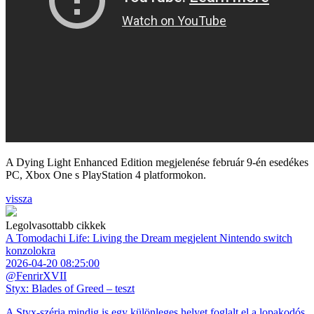
A Dying Light Enhanced Edition megjelenése február 9-én esedékes
PC, Xbox One s PlayStation 4 platformokon.
vissza
Legolvasottabb cikkek
A Tomodachi Life: Living the Dream megjelent Nintendo switch
konzolokra
2026-04-20 08:25:00
@FenrirXVII
Styx: Blades of Greed – teszt
A Styx-széria mindig is egy különleges helyet foglalt el a lopakodós