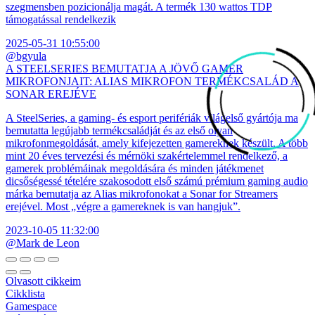
szegmensben pozicionálja magát. A termék 130 wattos TDP
támogatással rendelkezik
2025-05-31 10:55:00
@bgyula
A STEELSERIES BEMUTATJA A JÖVŐ GAMER
MIKROFONJAIT: ALIAS MIKROFON TERMÉKCSALÁD A
SONAR EREJÉVE
A SteelSeries, a gaming- és esport perifériák világelső gyártója ma
bemutatta legújabb termékcsaládját és az első olyan
mikrofonmegoldását, amely kifejezetten gamereknek készült. A több
mint 20 éves tervezési és mérnöki szakértelemmel rendelkező, a
gamerek problémáinak megoldására és minden játékmenet
dicsőségessé tételére szakosodott első számú prémium gaming audio
márka bemutatja az Alias mikrofonokat a Sonar for Streamers
erejével. Most „végre a gamereknek is van hangjuk”.
2023-10-05 11:32:00
@Mark de Leon
Olvasott cikkeim
Cikklista
Gamespace