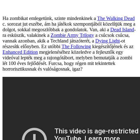
Ha zombikat emlegetünk, szinte mindenkinek a
The Walking Dead
c. sorozat jut eszébe, ám ha játékok szempontjából közelítjük meg a
dolgot, sokkal megoszlóbbak a gondolatok. Van, aki a
Dead Island
-
ra esküszik, valakinek a
Zombie Army Trilogy
a csúcsok csúcsa,
vannak azonban, akik a Techland játszóterét, a
Dying Light
-ot
részesítk előnyben. Ez utóbbi
The Following
kiegészítőjének és az
Enhanced Edition
megjelenéséhez közeledve a fejlesztők egy
videóval lepték meg a rajongótábort, melyben bemutatják a zombi
lét 100 éves fejlődését. Furcsa, hogy régen mit tekintettek
horrorisztikusnak és valóságosnak, igaz?